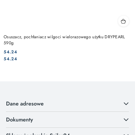
Osuszacz, pochłaniacz wilgoci wielorazowego użytku DRYPEARL
590g
54.24
Cena:
Cena:
54.24
Dane adresowe
Dokumenty