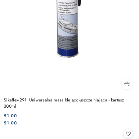
Sikaflex-291i Uniwersalna masa klejąco-uszczelniająca - kartusz
300ml
51.00
Cena:
Cena:
51.00