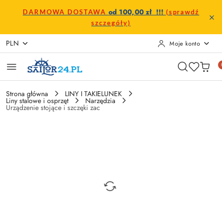
Przejdź do treści głównej
Przejdź do wyszukiwarki
Przejdź do moje konto
Przejdź do menu głównego
Przejdź do opisu produktu
Przejdź do stopki
od 100,00 zł !!!
DARMOWA DOSTAWA
(sprawdź
szczegóły)
PLN
Moje konto
Strona główna
LINY I TAKIELUNEK
Liny stalowe i osprzęt
Narzędzia
Urządzenie stojące i szczęki zac