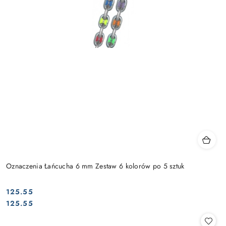
Oznaczenia Łańcucha 6 mm Zestaw 6 kolorów po 5 sztuk
125.55
Cena:
Cena:
125.55