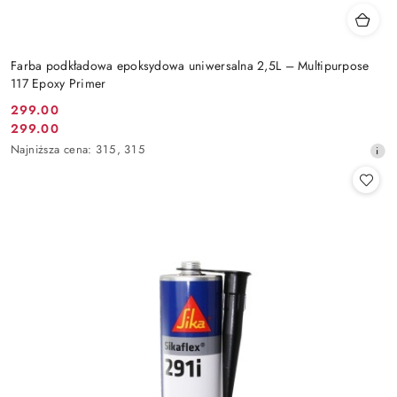
Farba podkładowa epoksydowa uniwersalna 2,5L – Multipurpose
117 Epoxy Primer
299.00
Cena
299.00
Cena
promocyjna:
Najniższa
Najniższa cena:
315
,
315
promocyjna:
cena
z
30
dni
przed
obniżką