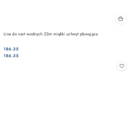
Lina do nart wodnych 23m miękki uchwyt pływająca
186.35
Cena:
Cena:
186.35