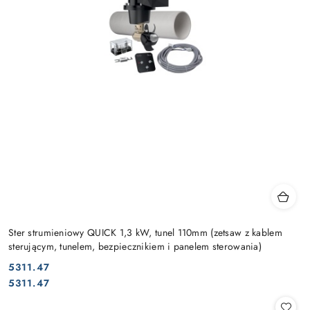
Ster strumieniowy QUICK 1,3 kW, tunel 110mm (zetsaw z kablem
sterującym, tunelem, bezpiecznikiem i panelem sterowania)
5311.47
Cena:
Cena:
5311.47