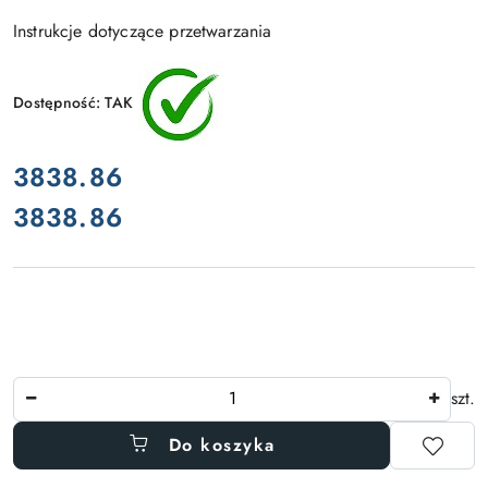
Instrukcje dotyczące przetwarzania
Dostępność:
TAK
cena:
3838.86
3838.86
Cena:
Ilość
szt.
Do koszyka