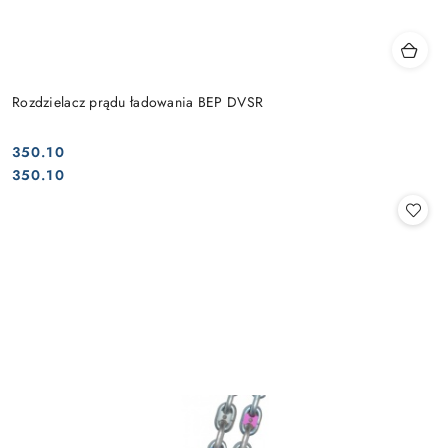
Rozdzielacz prądu ładowania BEP DVSR
350.10
Cena:
Cena:
350.10