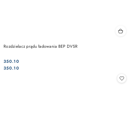
Rozdzielacz prądu ładowania BEP DVSR
350.10
Cena:
Cena:
350.10