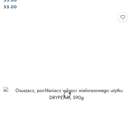
55.00
Cena:
Cena:
55.00