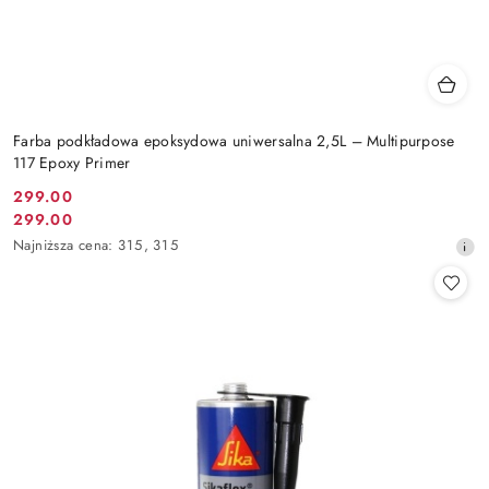
Farba podkładowa epoksydowa uniwersalna 2,5L – Multipurpose
117 Epoxy Primer
299.00
Cena
299.00
Cena
promocyjna:
Najniższa
Najniższa cena:
315
,
315
promocyjna:
cena
z
30
dni
przed
obniżką