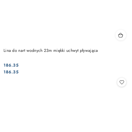
Lina do nart wodnych 23m miękki uchwyt pływająca
186.35
Cena:
Cena:
186.35