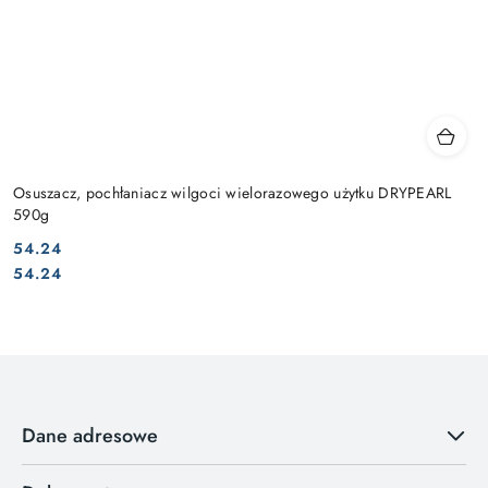
Osuszacz, pochłaniacz wilgoci wielorazowego użytku DRYPEARL
590g
54.24
Cena:
Cena:
54.24
Dane adresowe