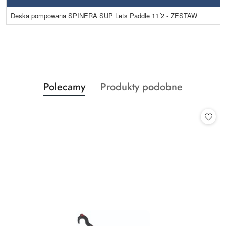
Deska pompowana SPINERA SUP Lets Paddle 11´2 - ZESTAW
Produkty
Produkty
Polecamy
Produkty podobne
Pomiń karuzelę produktów
o
o
statusie:
statusie: