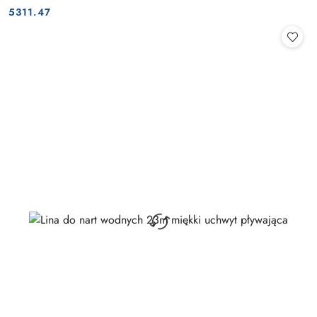
Cena:
Cena:
5311.47