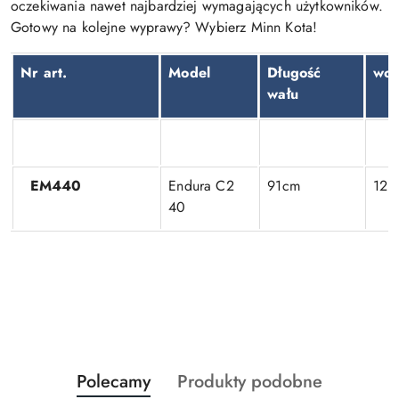
oczekiwania nawet najbardziej wymagających użytkowników.
Gotowy na kolejne wyprawy? Wybierz Minn Kota!
Nr art.
Model
Długość
wol
wału
EM440
Endura C2
91cm
12 
40
Produkty
Produkty
Polecamy
Produkty podobne
Pomiń karuzelę produktów