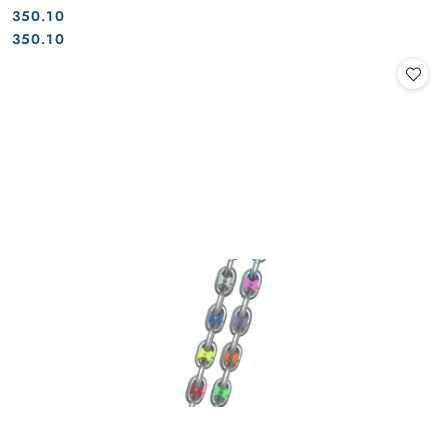
350.10
Cena:
Cena:
350.10