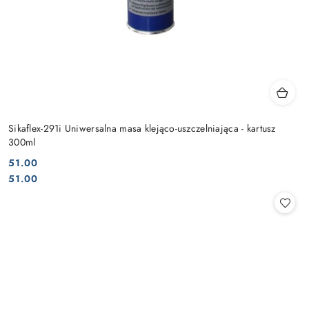
Sikaflex-291i Uniwersalna masa klejąco-uszczelniająca - kartusz
300ml
51.00
Cena:
Cena:
51.00