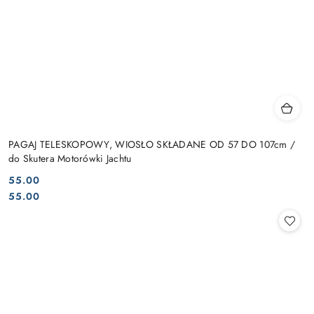
PAGAJ TELESKOPOWY, WIOSŁO SKŁADANE OD 57 DO 107cm /
do Skutera Motorówki Jachtu
55.00
Cena:
Cena:
55.00