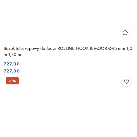
Bosak teleskopowy do łodzi ROBLINE HOOK & MOOR Ø45 mm 1,0
m-1,80 m
727.00
Cena:
Cena:
727.00
-5%