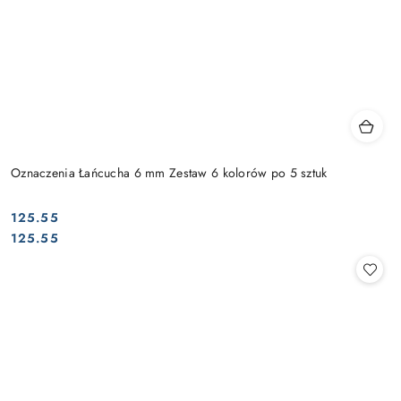
Oznaczenia Łańcucha 6 mm Zestaw 6 kolorów po 5 sztuk
125.55
Cena:
Cena:
125.55