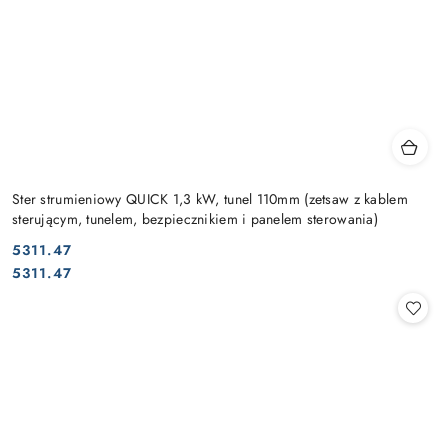
Ster strumieniowy QUICK 1,3 kW, tunel 110mm (zetsaw z kablem
sterującym, tunelem, bezpiecznikiem i panelem sterowania)
5311.47
Cena:
Cena:
5311.47