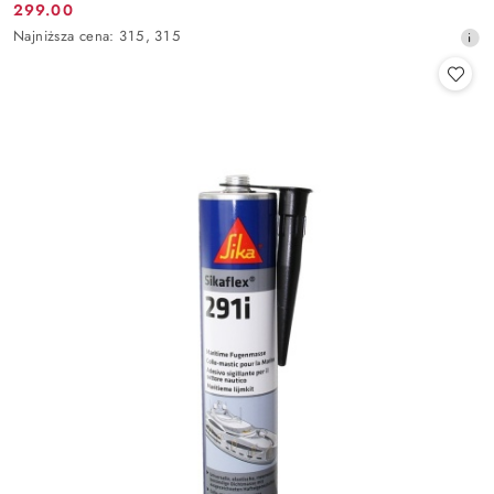
299.00
Cena
promocyjna:
Najniższa
Najniższa cena:
315
,
315
promocyjna:
cena
z
30
dni
przed
obniżką