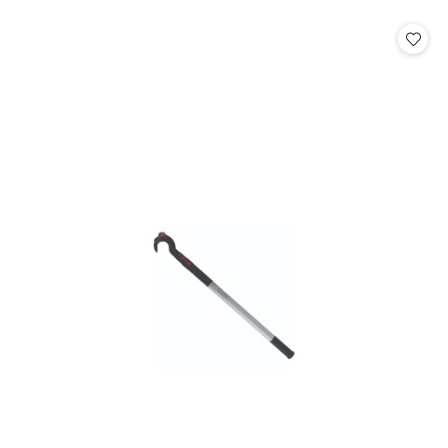
o
o
statusie:
statusie: