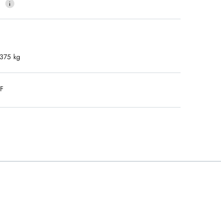
0
.375 kg
DF