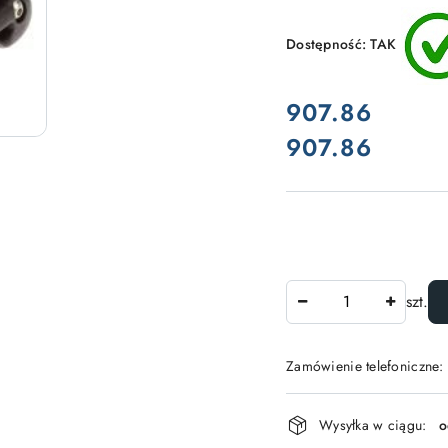
Dostępność:
TAK
cena:
907.86
907.86
Cena:
Ilość
szt.
Zamówienie telefoniczne:
Dostępność
Wysyłka w ciągu:
o
i