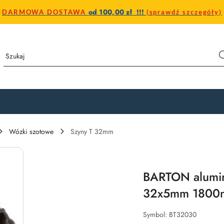
od 100,00 zł !!!
DARMOWA DOSTAWA
(sprawdź szczegóły)
Wózki szotowe
Szyny T 32mm
BARTON alumin
32x5mm 180
Symbol:
BT32030