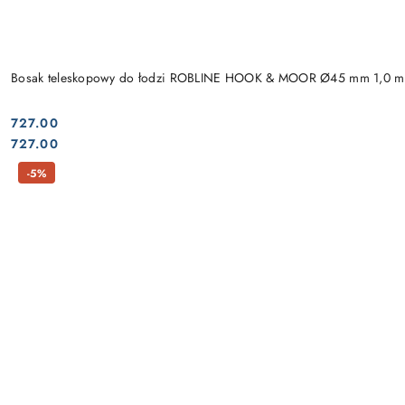
Bosak teleskopowy do łodzi ROBLINE HOOK & MOOR Ø45 mm 1,0 m
727.00
Cena:
Cena:
727.00
-5%