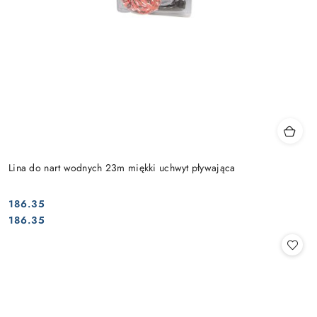
Lina do nart wodnych 23m miękki uchwyt pływająca
186.35
Cena:
Cena:
186.35