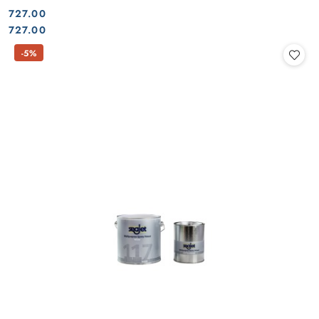
727.00
Cena:
Cena:
727.00
-5%