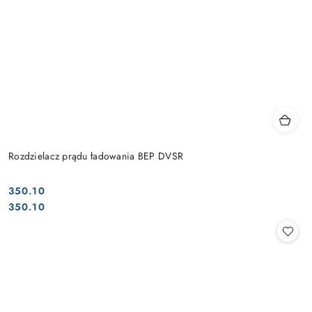
Rozdzielacz prądu ładowania BEP DVSR
350.10
Cena:
Cena:
350.10