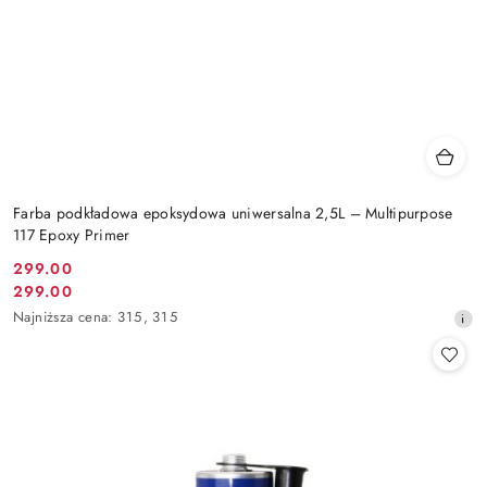
Farba podkładowa epoksydowa uniwersalna 2,5L – Multipurpose
117 Epoxy Primer
299.00
Cena
299.00
Cena
promocyjna:
Najniższa
Najniższa cena:
315
,
315
promocyjna:
cena
z
30
dni
przed
obniżką