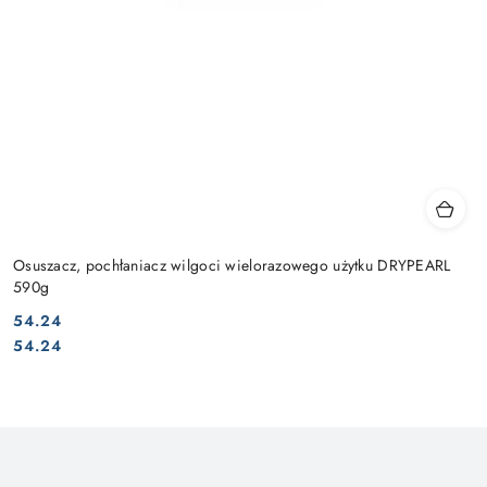
Osuszacz, pochłaniacz wilgoci wielorazowego użytku DRYPEARL
590g
54.24
Cena:
Cena:
54.24