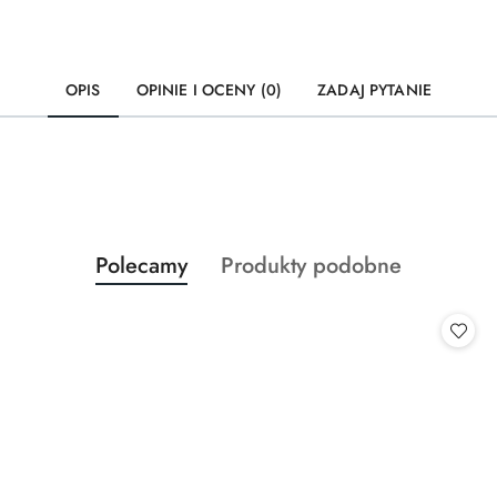
OPIS
OPINIE I OCENY (0)
ZADAJ PYTANIE
Produkty
Produkty
Polecamy
Produkty podobne
Pomiń karuzelę produktów
o
o
statusie:
statusie: