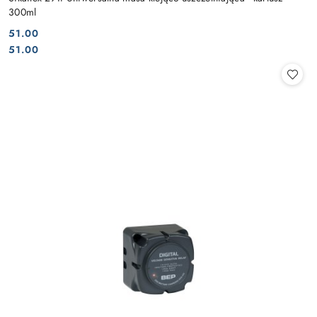
300ml
51.00
Cena:
Cena:
51.00