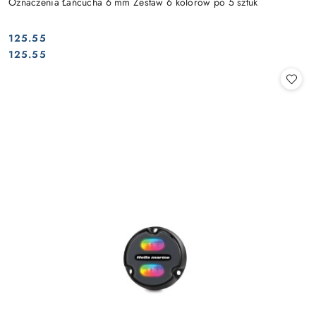
Oznaczenia Łańcucha 6 mm Zestaw 6 kolorów po 5 sztuk
125.55
Cena:
Cena:
125.55