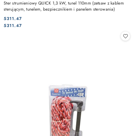
Ster strumieniowy QUICK 1,3 kW, tunel 110mm (zetsaw z kablem
sterującym, tunelem, bezpiecznikiem i panelem sterowania)
5311.47
Cena:
Cena:
5311.47