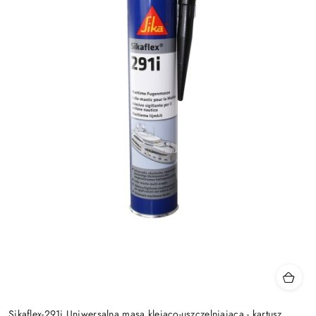
Sikaflex-291i Uniwersalna masa klejąco-uszczelniająca - kartusz