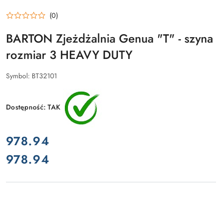
(0)
BARTON Zjeżdżalnia Genua "T" - szyna
rozmiar 3 HEAVY DUTY
Symbol:
BT32101
Dostępność:
TAK
cena:
978.94
978.94
Cena: