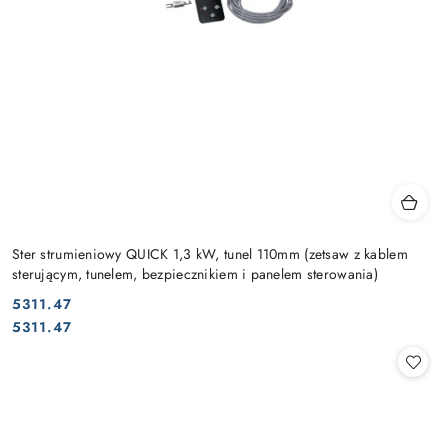
Ster strumieniowy QUICK 1,3 kW, tunel 110mm (zetsaw z kablem
sterującym, tunelem, bezpiecznikiem i panelem sterowania)
5311.47
Cena:
Cena:
5311.47