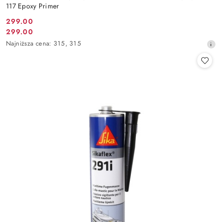
117 Epoxy Primer
299.00
Cena
299.00
Cena
promocyjna:
Najniższa
Najniższa cena:
315
,
315
promocyjna:
cena
z
30
dni
przed
obniżką