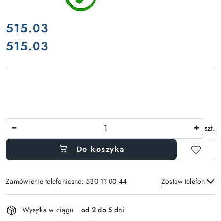
cena:
515.03
515.03
Cena:
Ilość
szt.
Do koszyka
Zamówienie telefoniczne: 530 11 00 44
Zostaw telefon
Dostępność
Wysyłka w ciągu:
od 2 do 5 dni
i