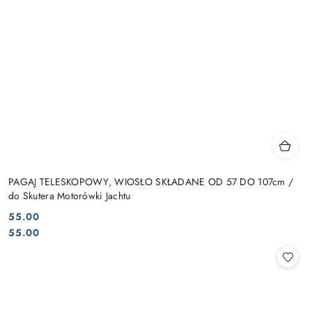
PAGAJ TELESKOPOWY, WIOSŁO SKŁADANE OD 57 DO 107cm /
do Skutera Motorówki Jachtu
55.00
Cena:
Cena:
55.00