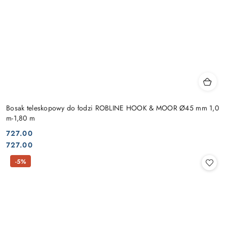
Bosak teleskopowy do łodzi ROBLINE HOOK & MOOR Ø45 mm 1,0
m-1,80 m
727.00
Cena:
Cena:
727.00
-5%