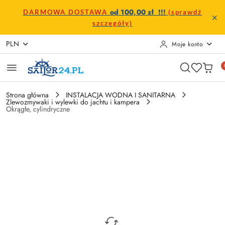
Przejdź do treści głównej
Przejdź do wyszukiwarki
Przejdź do moje konto
Przejdź do menu głównego
Przejdź do opisu produktu
Przejdź do stopki
od 100,00 zł !!!
DARMOWA DOSTAWA
(sprawdź
szczegóły)
PLN
Moje konto
Strona główna
INSTALACJA WODNA I SANITARNA
Zlewozmywaki i wylewki do jachtu i kampera
Okrągłe, cylindryczne