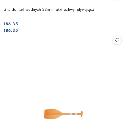
Lina do nart wodnych 23m miękki uchwyt pływająca
186.35
Cena:
Cena:
186.35