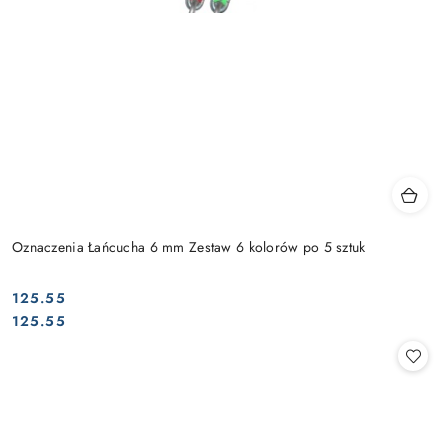
Oznaczenia Łańcucha 6 mm Zestaw 6 kolorów po 5 sztuk
125.55
Cena:
Cena:
125.55