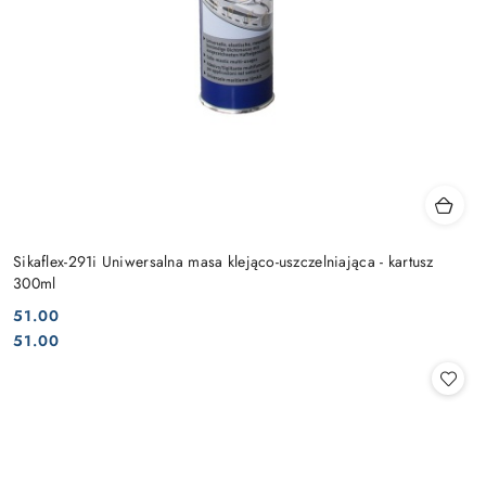
Sikaflex-291i Uniwersalna masa klejąco-uszczelniająca - kartusz
300ml
51.00
Cena:
Cena:
51.00