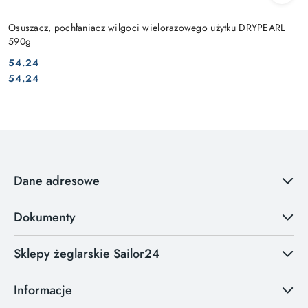
Osuszacz, pochłaniacz wilgoci wielorazowego użytku DRYPEARL
590g
54.24
Cena:
Cena:
54.24
Dane adresowe
Dokumenty
Sklepy żeglarskie Sailor24
Informacje