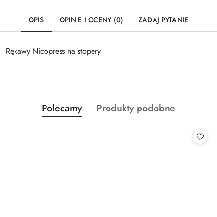
OPIS
OPINIE I OCENY (0)
ZADAJ PYTANIE
Rękawy Nicopress na stopery
Produkty
Produkty
Polecamy
Produkty podobne
Pomiń karuzelę produktów
o
o
statusie:
statusie: