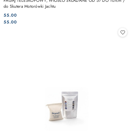
PAGAJ TELESKOPOWY, WIOSŁO SKŁADANE OD 57 DO 107cm /
do Skutera Motorówki Jachtu
55.00
Cena:
Cena:
55.00