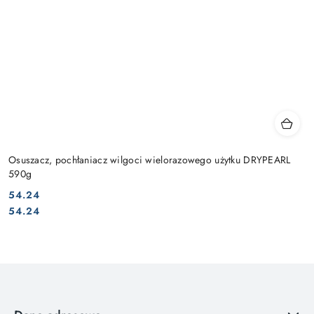
Osuszacz, pochłaniacz wilgoci wielorazowego użytku DRYPEARL
590g
54.24
Cena:
Cena:
54.24