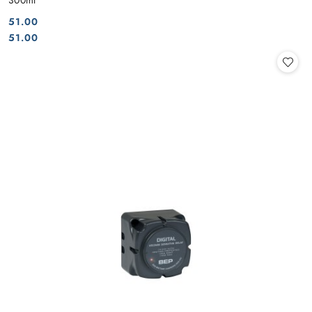
300ml
51.00
Cena:
Cena:
51.00