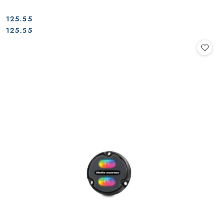
125.55
Cena:
Cena:
125.55