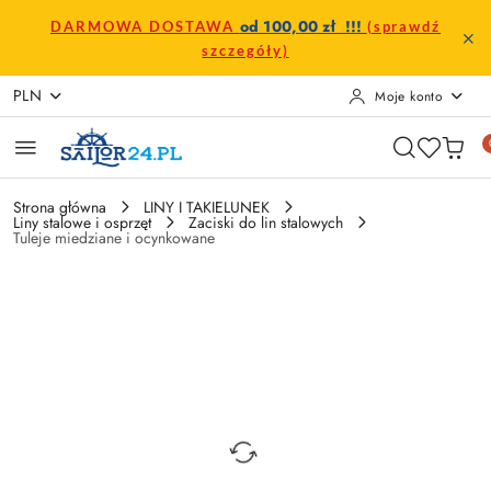
Przejdź do treści głównej
Przejdź do wyszukiwarki
Przejdź do moje konto
Przejdź do menu głównego
Przejdź do opisu produktu
Przejdź do stopki
od 100,00 zł !!!
DARMOWA DOSTAWA
(sprawdź
szczegóły)
PLN
Moje konto
Strona główna
LINY I TAKIELUNEK
Liny stalowe i osprzęt
Zaciski do lin stalowych
Tuleje miedziane i ocynkowane