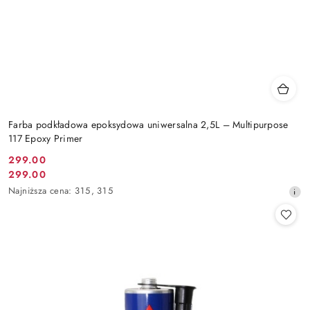
Farba podkładowa epoksydowa uniwersalna 2,5L – Multipurpose
117 Epoxy Primer
299.00
Cena
299.00
Cena
promocyjna:
Najniższa
Najniższa cena:
315
,
315
promocyjna:
cena
z
30
dni
przed
obniżką