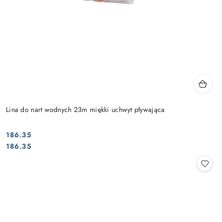
Lina do nart wodnych 23m miękki uchwyt pływająca
186.35
Cena:
Cena:
186.35