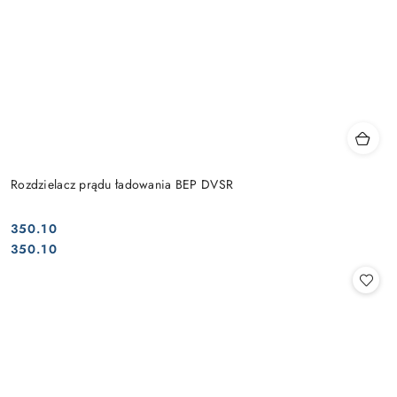
Rozdzielacz prądu ładowania BEP DVSR
350.10
Cena:
Cena:
350.10