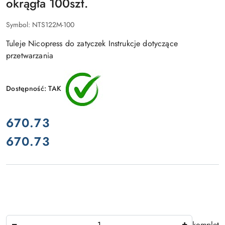
okrągła 100szt.
Symbol:
NTS122M-100
Tuleje Nicopress do zatyczek Instrukcje dotyczące
przetwarzania
Dostępność:
TAK
cena:
670.73
670.73
Cena:
Ilość
komplet