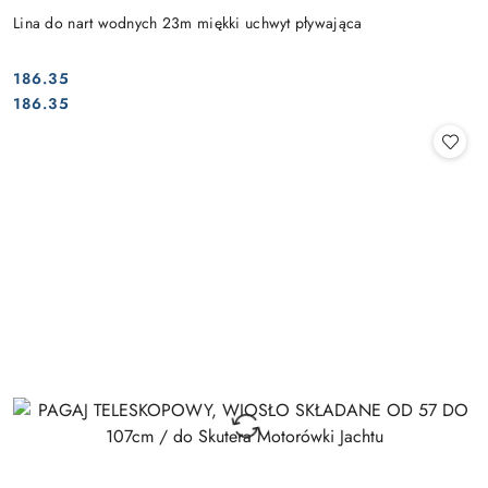
Lina do nart wodnych 23m miękki uchwyt pływająca
186.35
Cena:
Cena:
186.35