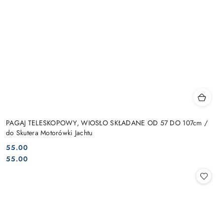
PAGAJ TELESKOPOWY, WIOSŁO SKŁADANE OD 57 DO 107cm /
do Skutera Motorówki Jachtu
55.00
Cena:
Cena:
55.00