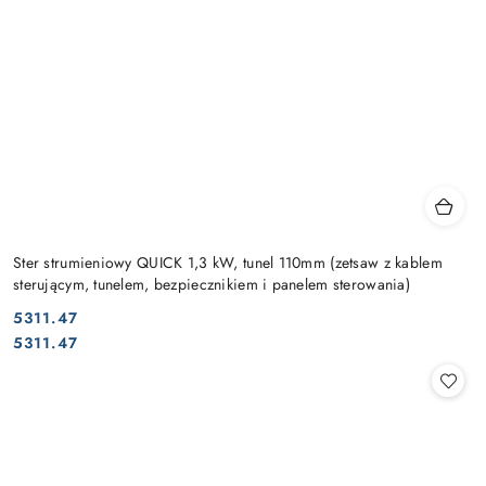
Ster strumieniowy QUICK 1,3 kW, tunel 110mm (zetsaw z kablem
sterującym, tunelem, bezpiecznikiem i panelem sterowania)
5311.47
Cena:
Cena:
5311.47