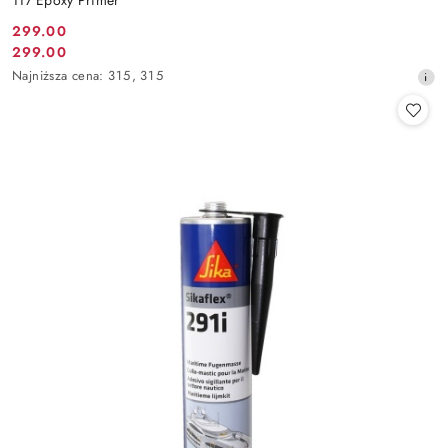
117 Epoxy Primer
299.00
Cena
299.00
Cena
promocyjna:
Najniższa
Najniższa cena:
315
,
315
promocyjna:
cena
z
30
dni
przed
obniżką