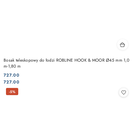
Bosak teleskopowy do łodzi ROBLINE HOOK & MOOR Ø45 mm 1,0
m-1,80 m
727.00
Cena:
Cena:
727.00
-5%