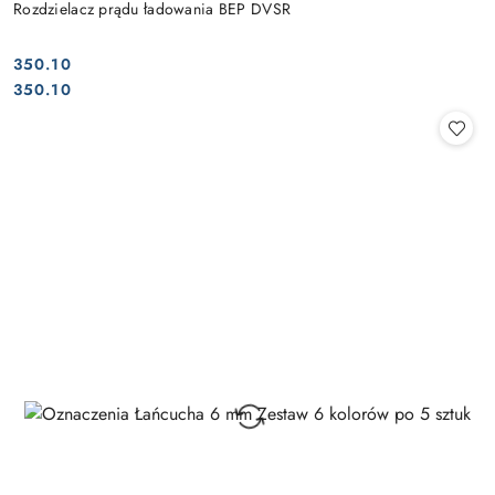
Rozdzielacz prądu ładowania BEP DVSR
350.10
Cena:
Cena:
350.10