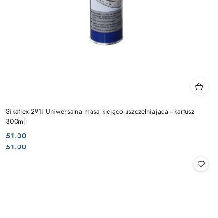
Sikaflex-291i Uniwersalna masa klejąco-uszczelniająca - kartusz
300ml
51.00
Cena:
Cena:
51.00