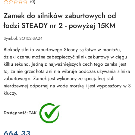
(0)
Zamek do silników zaburtowych od
łodzi STEADY nr 2 - powyżej 15KM
Symbol:
SO102-SA24
Blokady silnika zaburtowego Steady są łatwe w montażu,
dzięki czemu można zabezpieczyć silnik zaburtowy w ciągu
kilku sekund. Jedną z najważniejszych cech tego zamka jest
to, że nie grzechota ani nie wibruje podczas używania silnika
zaburtowego. Zamek jest wykonany ze specjalnej stali
nierdzewnej odpornej na wodę morską i jest wyposażony w 3
kluczy.
Dostępność:
TAK
cena:
664.33