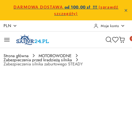
Przejdź do treści głównej
Przejdź do wyszukiwarki
Przejdź do moje konto
Przejdź do menu głównego
Przejdź do opisu produktu
Przejdź do stopki
od 100,00 zł !!!
DARMOWA DOSTAWA
(sprawdź
szczegóły)
PLN
Moje konto
Strona główna
MOTOROWODNE
Zabezpieczenia przed kradzieżą silnika
Zabezpieczenia silnika zaburtowego STEADY