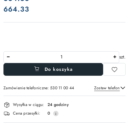
664.33
Cena:
Ilość
szt.
Do koszyka
Zamówienie telefoniczne: 530 11 00 44
Zostaw telefon
Dostępność
Wysyłka w ciągu:
24 godziny
i
Wyślij
Cena przesyłki:
0
dostawa