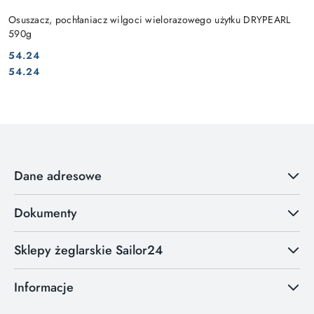
Osuszacz, pochłaniacz wilgoci wielorazowego użytku DRYPEARL
590g
54.24
Cena:
Cena:
54.24
Dane adresowe
Dokumenty
Sklepy żeglarskie Sailor24
Informacje