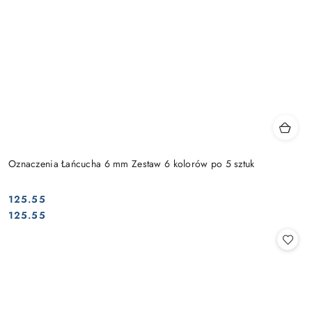
Oznaczenia Łańcucha 6 mm Zestaw 6 kolorów po 5 sztuk
125.55
Cena:
Cena:
125.55