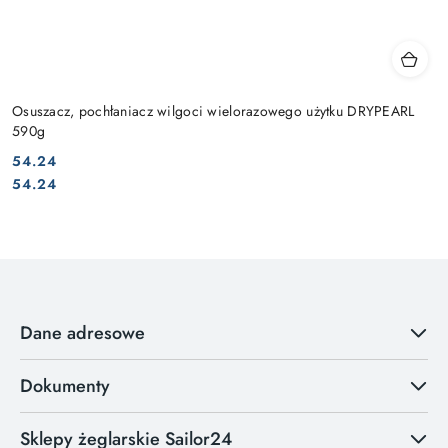
Osuszacz, pochłaniacz wilgoci wielorazowego użytku DRYPEARL
590g
54.24
Cena:
Cena:
54.24
Dane adresowe
Dokumenty
Sklepy żeglarskie Sailor24