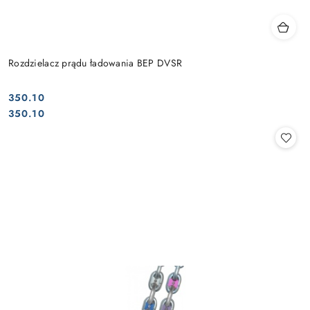
Rozdzielacz prądu ładowania BEP DVSR
350.10
Cena:
Cena:
350.10