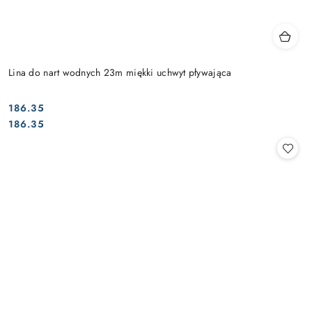
Lina do nart wodnych 23m miękki uchwyt pływająca
186.35
Cena:
Cena:
186.35