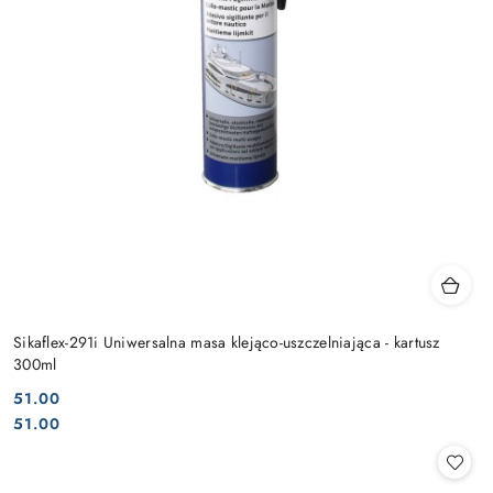
Sikaflex-291i Uniwersalna masa klejąco-uszczelniająca - kartusz
300ml
51.00
Cena:
Cena:
51.00