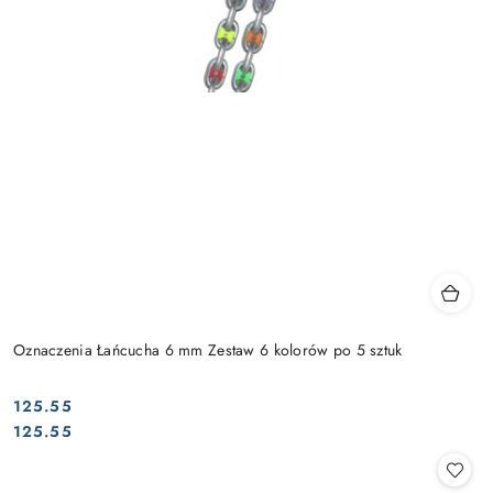
Oznaczenia Łańcucha 6 mm Zestaw 6 kolorów po 5 sztuk
125.55
Cena:
Cena:
125.55