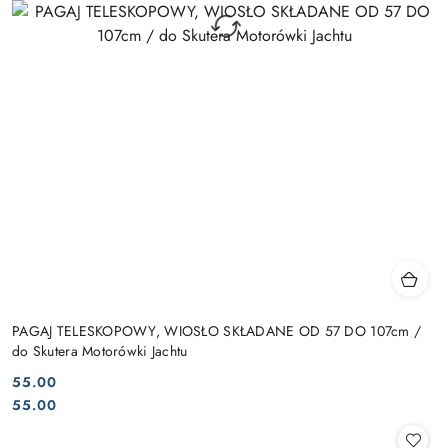
PAGAJ TELESKOPOWY, WIOSŁO SKŁADANE OD 57 DO 107cm /
do Skutera Motorówki Jachtu
55.00
Cena:
Cena:
55.00