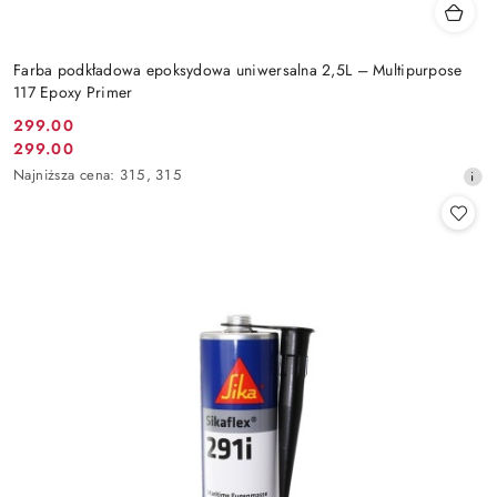
Farba podkładowa epoksydowa uniwersalna 2,5L – Multipurpose
117 Epoxy Primer
299.00
Cena
299.00
Cena
promocyjna:
Najniższa
Najniższa cena:
315
,
315
promocyjna:
cena
z
30
dni
przed
obniżką