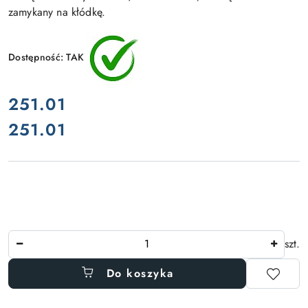
zamykany na kłódkę.
Dostępność:
TAK
cena:
251.01
251.01
Cena:
Ilość
szt.
Do koszyka