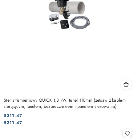
Ster strumieniowy QUICK 1,3 kW, tunel 110mm (zetsaw z kablem
sterującym, tunelem, bezpiecznikiem i panelem sterowania)
5311.47
Cena:
Cena:
5311.47