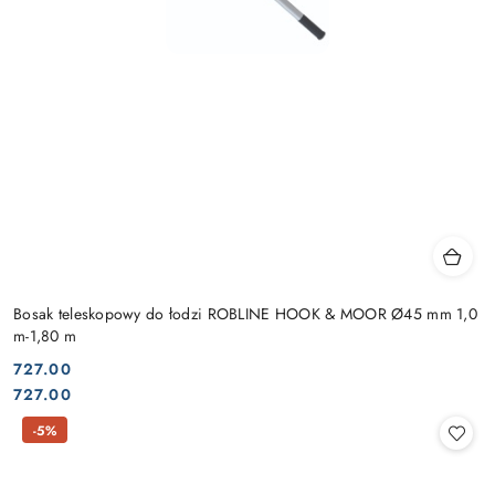
Bosak teleskopowy do łodzi ROBLINE HOOK & MOOR Ø45 mm 1,0
m-1,80 m
727.00
Cena:
Cena:
727.00
-5%