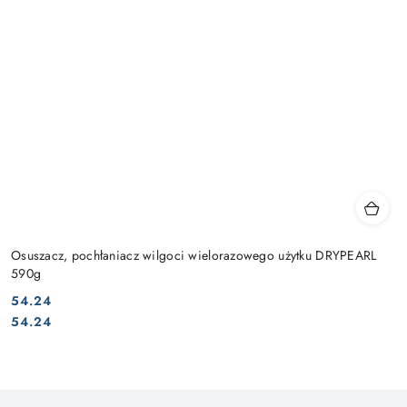
Osuszacz, pochłaniacz wilgoci wielorazowego użytku DRYPEARL
590g
54.24
Cena:
Cena:
54.24