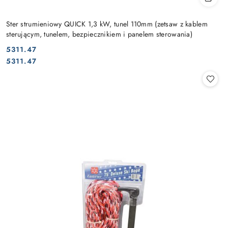
Ster strumieniowy QUICK 1,3 kW, tunel 110mm (zetsaw z kablem
sterującym, tunelem, bezpiecznikiem i panelem sterowania)
5311.47
Cena:
Cena:
5311.47