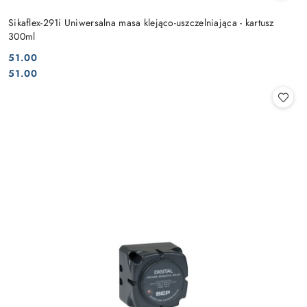
Sikaflex-291i Uniwersalna masa klejąco-uszczelniająca - kartusz
300ml
51.00
Cena:
Cena:
51.00