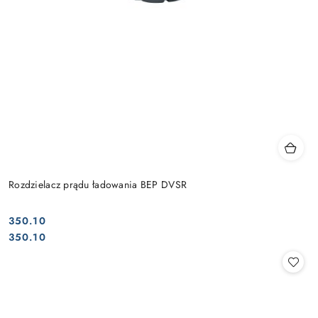
Rozdzielacz prądu ładowania BEP DVSR
350.10
Cena:
Cena:
350.10