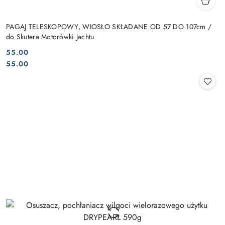
PAGAJ TELESKOPOWY, WIOSŁO SKŁADANE OD 57 DO 107cm /
do Skutera Motorówki Jachtu
55.00
Cena:
Cena:
55.00