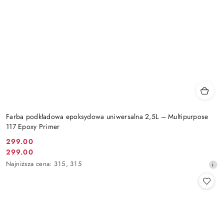
Farba podkładowa epoksydowa uniwersalna 2,5L – Multipurpose
117 Epoxy Primer
299.00
Cena
299.00
Cena
promocyjna:
Najniższa
Najniższa cena:
315
,
315
promocyjna:
cena
z
30
dni
przed
obniżką