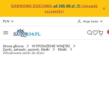
Przejdź do treści głównej
Przejdź do wyszukiwarki
Przejdź do moje konto
Przejdź do menu głównego
Przejdź do opisu produktu
Przejdź do stopki
od 100,00 zł !!!
DARMOWA DOSTAWA
(sprawdź
szczegóły)
PLN
Moje konto
Strona główna
WYPOSAŻENIE WNĘTRZ
Zamki, zatrzaski, zasówki, kłódki
Kłódki
Wbudowane zamki do drzwi