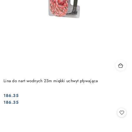
Lina do nart wodnych 23m miękki uchwyt pływająca
186.35
Cena:
Cena:
186.35