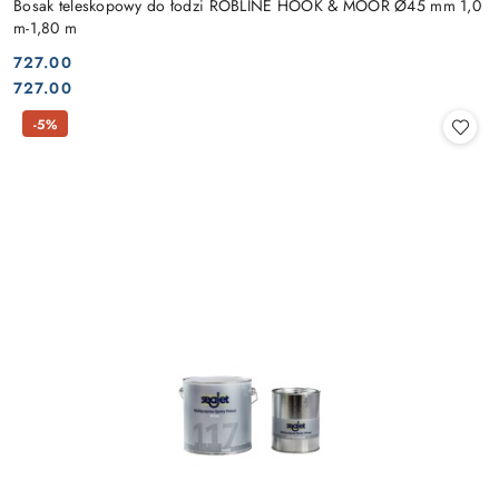
Bosak teleskopowy do łodzi ROBLINE HOOK & MOOR Ø45 mm 1,0
m-1,80 m
727.00
Cena:
Cena:
727.00
-5%