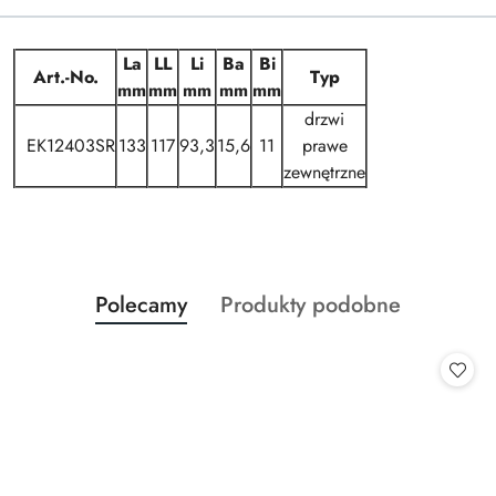
La
LL
Li
Ba
Bi
Art.-No.
Typ
mm
mm
mm
mm
mm
drzwi
EK12403SR
133
117
93,3
15,6
11
prawe
zewnętrzne
Produkty
Produkty
Polecamy
Produkty podobne
Pomiń karuzelę produktów
o
o
statusie:
statusie: