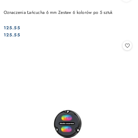
Oznaczenia Łańcucha 6 mm Zestaw 6 kolorów po 5 sztuk
125.55
Cena:
Cena:
125.55