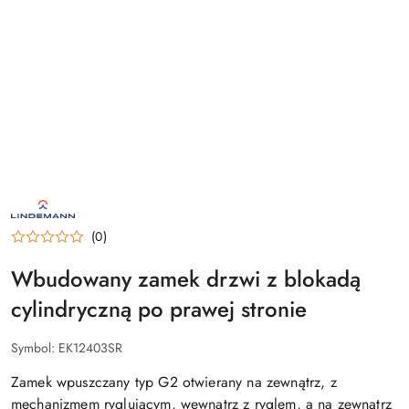
ROBERT
LINDEMANN
KG
(0)
–
LOGO
NIEMIECKIEGO
Wbudowany zamek drzwi z blokadą
PRODUCENTA
OSPRZĘTU
cylindryczną po prawej stronie
JACHTOWEGO
I
PRZEMYSŁOWEGO
Symbol:
EK12403SR
Zamek wpuszczany typ G2 otwierany na zewnątrz, z
mechanizmem ryglującym, wewnątrz z ryglem, a na zewnątrz