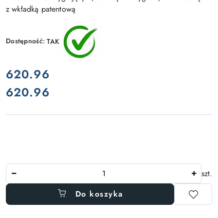
z wkładką patentową
Dostępność:
TAK
cena:
620.96
620.96
Cena:
Ilość
szt.
Do koszyka