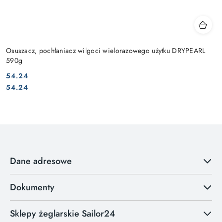
Osuszacz, pochłaniacz wilgoci wielorazowego użytku DRYPEARL
590g
54.24
Cena:
Cena:
54.24
Dane adresowe
Dokumenty
Sklepy żeglarskie Sailor24