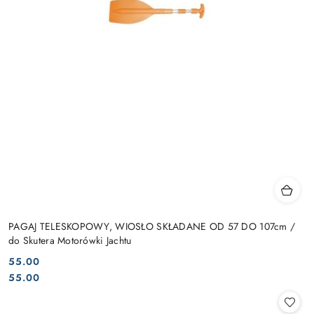
PAGAJ TELESKOPOWY, WIOSŁO SKŁADANE OD 57 DO 107cm /
do Skutera Motorówki Jachtu
55.00
Cena:
Cena:
55.00