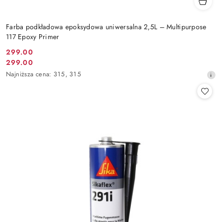
Farba podkładowa epoksydowa uniwersalna 2,5L – Multipurpose
117 Epoxy Primer
299.00
Cena
299.00
Cena
promocyjna:
Najniższa
Najniższa cena:
315
,
315
promocyjna:
cena
z
30
dni
przed
obniżką