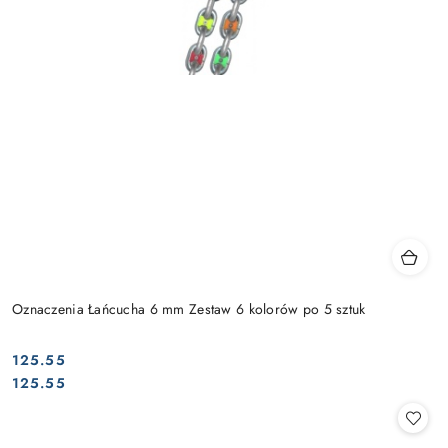
Oznaczenia Łańcucha 6 mm Zestaw 6 kolorów po 5 sztuk
125.55
Cena:
Cena:
125.55