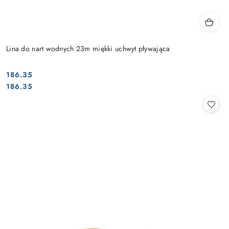
Lina do nart wodnych 23m miękki uchwyt pływająca
186.35
Cena:
Cena:
186.35