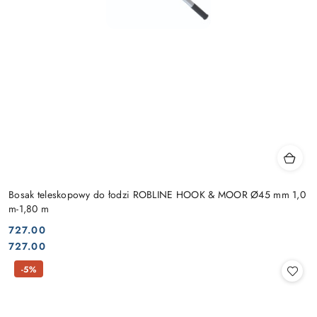
Bosak teleskopowy do łodzi ROBLINE HOOK & MOOR Ø45 mm 1,0
m-1,80 m
727.00
Cena:
Cena:
727.00
-5%