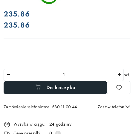
cena:
235.86
235.86
Cena:
Ilość
szt.
Do koszyka
Zamówienie telefoniczne: 530 11 00 44
Zostaw telefon
Dostępność
Wysyłka w ciągu:
24 godziny
i
Wyślij
Cena przesyłki:
0