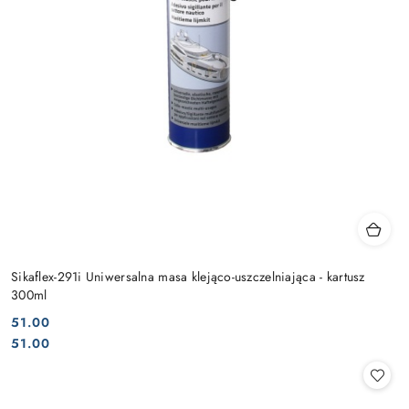
Sikaflex-291i Uniwersalna masa klejąco-uszczelniająca - kartusz
300ml
51.00
Cena:
Cena:
51.00