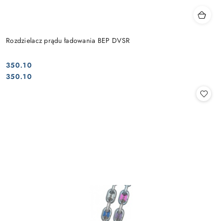
Rozdzielacz prądu ładowania BEP DVSR
350.10
Cena:
Cena:
350.10