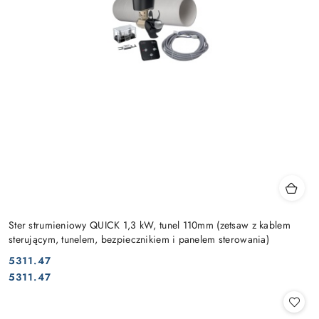
Ster strumieniowy QUICK 1,3 kW, tunel 110mm (zetsaw z kablem
sterującym, tunelem, bezpiecznikiem i panelem sterowania)
5311.47
Cena:
Cena:
5311.47