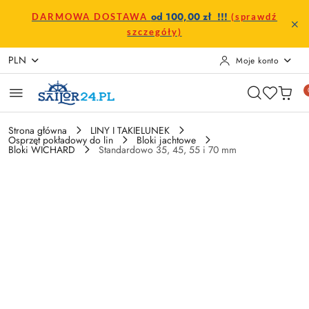
Przejdź do treści głównej
Przejdź do wyszukiwarki
Przejdź do moje konto
Przejdź do menu głównego
Przejdź do opisu produktu
Przejdź do stopki
od 100,00 zł !!!
DARMOWA DOSTAWA
(sprawdź
szczegóły)
PLN
Moje konto
Strona główna
LINY I TAKIELUNEK
Osprzęt pokładowy do lin
Bloki jachtowe
Bloki WICHARD
Standardowo 35, 45, 55 i 70 mm