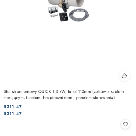
Ster strumieniowy QUICK 1,3 kW, tunel 110mm (zetsaw z kablem
sterującym, tunelem, bezpiecznikiem i panelem sterowania)
5311.47
Cena:
Cena:
5311.47