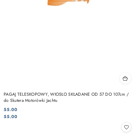
PAGAJ TELESKOPOWY, WIOSŁO SKŁADANE OD 57 DO 107cm /
do Skutera Motorówki Jachtu
55.00
Cena:
Cena:
55.00