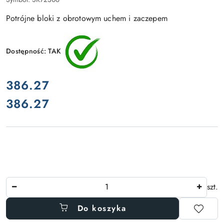
Potrójne bloki z obrotowym uchem i zaczepem
Dostępność:
TAK
cena:
386.27
386.27
Cena:
Ilość
szt.
Do koszyka