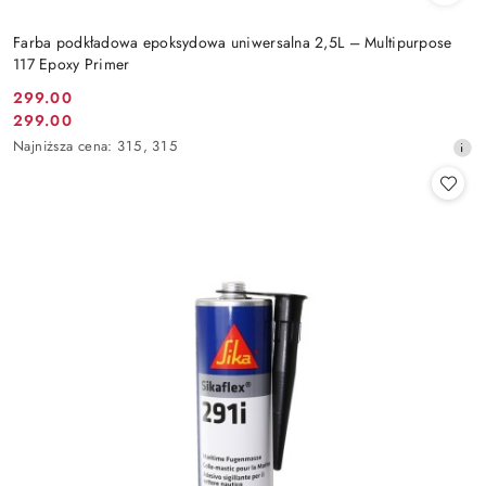
Farba podkładowa epoksydowa uniwersalna 2,5L – Multipurpose
117 Epoxy Primer
299.00
Cena
299.00
Cena
promocyjna:
Najniższa
Najniższa cena:
315
,
315
promocyjna:
cena
z
30
dni
przed
obniżką