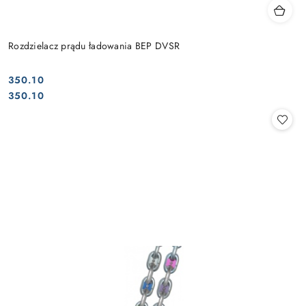
Rozdzielacz prądu ładowania BEP DVSR
350.10
Cena:
Cena:
350.10