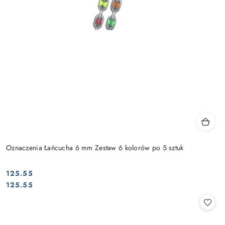
Oznaczenia Łańcucha 6 mm Zestaw 6 kolorów po 5 sztuk
125.55
Cena:
Cena:
125.55