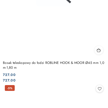
Bosak teleskopowy do łodzi ROBLINE HOOK & MOOR Ø45 mm 1,0
m-1,80 m
727.00
Cena:
Cena:
727.00
-5%