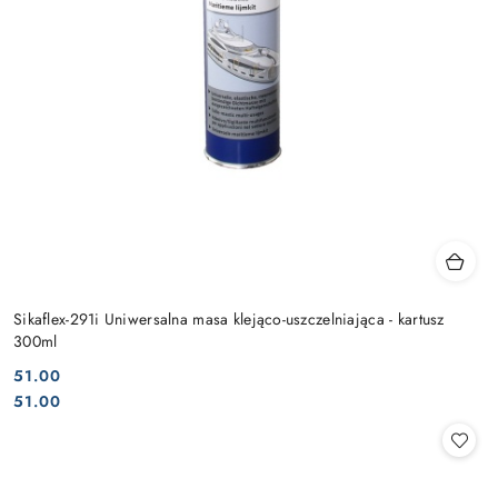
Sikaflex-291i Uniwersalna masa klejąco-uszczelniająca - kartusz
300ml
51.00
Cena:
Cena:
51.00