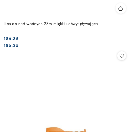
Lina do nart wodnych 23m miękki uchwyt pływająca
186.35
Cena:
Cena:
186.35