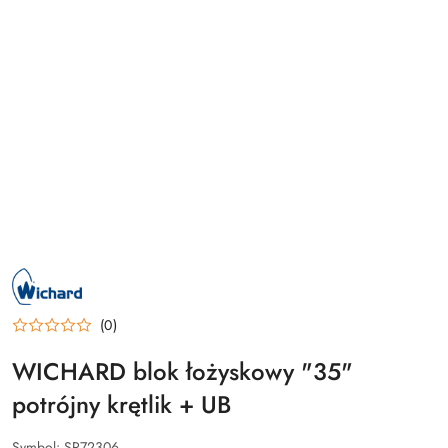
NAZWA
PRODUCENTA:
WICHARD
(0)
WICHARD blok łożyskowy "35"
potrójny krętlik + UB
Symbol:
SR72306