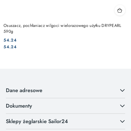
Osuszacz, pochłaniacz wilgoci wielorazowego użytku DRYPEARL
590g
54.24
Cena:
Cena:
54.24
Dane adresowe
Dokumenty
Sklepy żeglarskie Sailor24