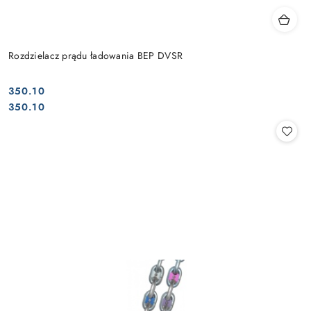
Rozdzielacz prądu ładowania BEP DVSR
350.10
Cena:
Cena:
350.10