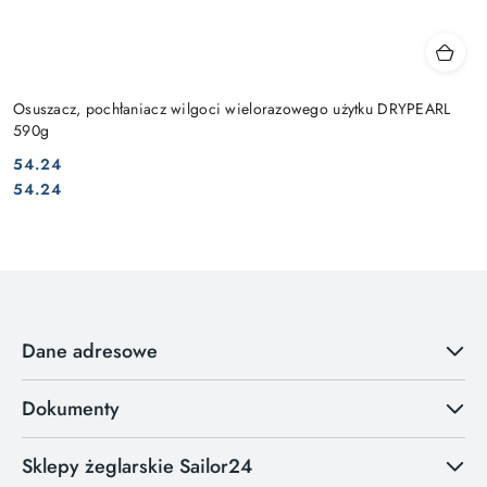
Osuszacz, pochłaniacz wilgoci wielorazowego użytku DRYPEARL
590g
54.24
Cena:
Cena:
54.24
Dane adresowe
Dokumenty
Sklepy żeglarskie Sailor24