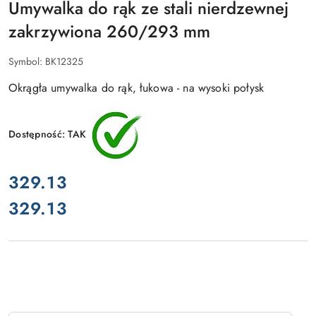
Umywalka do rąk ze stali nierdzewnej
zakrzywiona 260/293 mm
Symbol:
BK12325
Okrągła umywalka do rąk, łukowa - na wysoki połysk
Dostępność:
TAK
cena:
329.13
329.13
Cena: