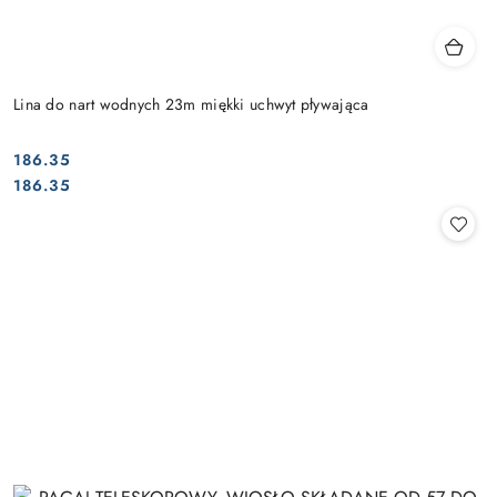
Lina do nart wodnych 23m miękki uchwyt pływająca
186.35
Cena:
Cena:
186.35