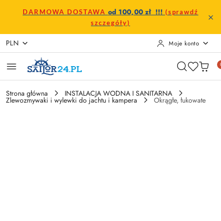
Przejdź do treści głównej
Przejdź do wyszukiwarki
Przejdź do moje konto
Przejdź do menu głównego
Przejdź do opisu produktu
Przejdź do stopki
od 100,00 zł !!!
DARMOWA DOSTAWA
(sprawdź
szczegóły)
PLN
Moje konto
Strona główna
INSTALACJA WODNA I SANITARNA
Zlewozmywaki i wylewki do jachtu i kampera
Okrągłe, łukowate