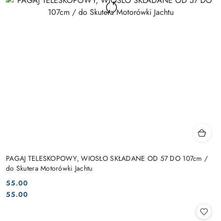
PAGAJ TELESKOPOWY, WIOSŁO SKŁADANE OD 57 DO 107cm /
do Skutera Motorówki Jachtu
55.00
Cena:
Cena:
55.00