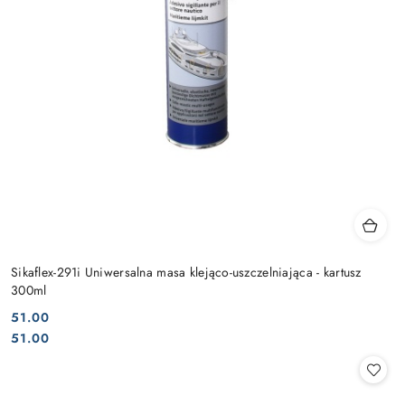
Sikaflex-291i Uniwersalna masa klejąco-uszczelniająca - kartusz
300ml
51.00
Cena:
Cena:
51.00