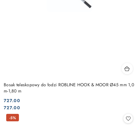
Bosak teleskopowy do łodzi ROBLINE HOOK & MOOR Ø45 mm 1,0
m-1,80 m
727.00
Cena:
Cena:
727.00
-5%