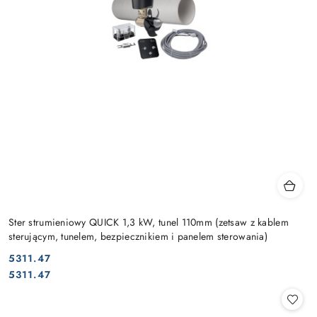
Ster strumieniowy QUICK 1,3 kW, tunel 110mm (zetsaw z kablem
sterującym, tunelem, bezpiecznikiem i panelem sterowania)
5311.47
Cena:
Cena:
5311.47