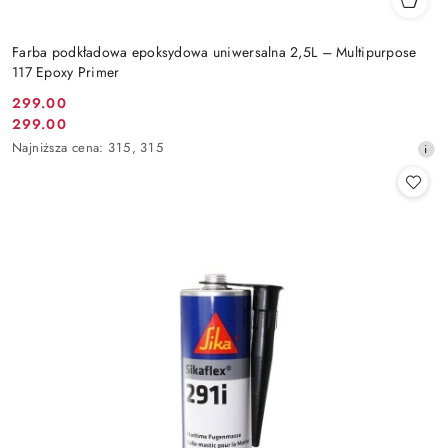
Farba podkładowa epoksydowa uniwersalna 2,5L – Multipurpose
117 Epoxy Primer
299.00
Cena
299.00
Cena
promocyjna:
Najniższa
Najniższa cena:
315
,
315
promocyjna:
cena
z
30
dni
przed
obniżką