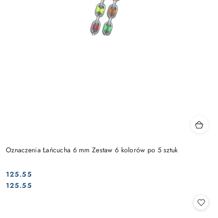
Oznaczenia Łańcucha 6 mm Zestaw 6 kolorów po 5 sztuk
125.55
Cena:
Cena:
125.55