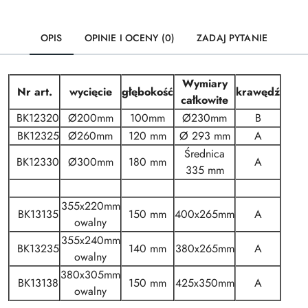
OPIS
OPINIE I OCENY (0)
ZADAJ PYTANIE
Wymiary
Nr art.
wycięcie
głębokość
krawędź
całkowite
BK12320
Ø200mm
100mm
Ø230mm
B
BK12325
Ø260mm
120 mm
Ø 293 mm
A
Średnica
BK12330
Ø300mm
180 mm
A
335 mm
355x220mm
BK13135
150 mm
400x265mm
A
owalny
355x240mm
BK13235
140 mm
380x265mm
A
owalny
380x305mm
BK13138
150 mm
425x350mm
A
owalny