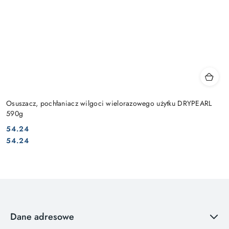
Osuszacz, pochłaniacz wilgoci wielorazowego użytku DRYPEARL
590g
54.24
Cena:
Cena:
54.24
Dane adresowe