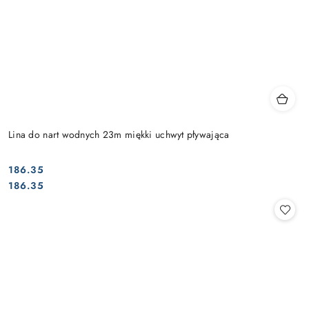
Lina do nart wodnych 23m miękki uchwyt pływająca
186.35
Cena:
Cena:
186.35