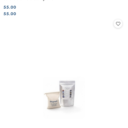
55.00
Cena:
Cena:
55.00