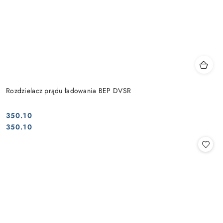
Rozdzielacz prądu ładowania BEP DVSR
350.10
Cena:
Cena:
350.10