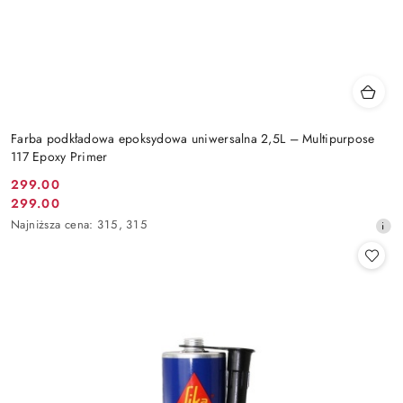
Farba podkładowa epoksydowa uniwersalna 2,5L – Multipurpose
117 Epoxy Primer
299.00
Cena
299.00
Cena
promocyjna:
Najniższa
Najniższa cena:
315
,
315
promocyjna:
cena
z
30
dni
przed
obniżką