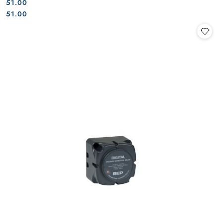
51.00
Cena:
Cena:
51.00