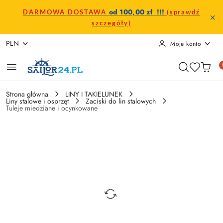
Przejdź do treści głównej
Przejdź do wyszukiwarki
Przejdź do moje konto
Przejdź do menu głównego
Przejdź do opisu produktu
Przejdź do stopki
od 100,00 zł !!!
DARMOWA DOSTAWA
(sprawdź
szczegóły)
PLN
Moje konto
Strona główna
LINY I TAKIELUNEK
Liny stalowe i osprzęt
Zaciski do lin stalowych
Tuleje miedziane i ocynkowane