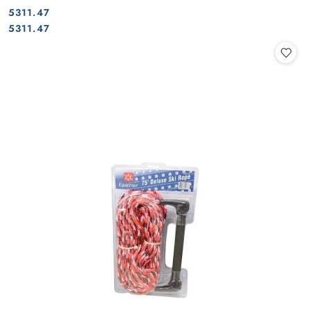
5311.47
Cena:
Cena:
5311.47