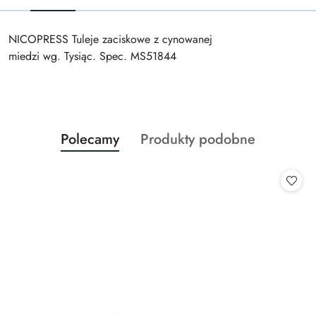
NICOPRESS Tuleje zaciskowe z cynowanej
miedzi wg. Tysiąc. Spec. MS51844
Produkty
Produkty
Polecamy
Produkty podobne
Pomiń karuzelę produktów
o
o
statusie:
statusie: