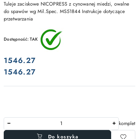
Tuleje zaciskowe NICOPRESS z cynowanej miedzi, owalne
do spawów wg Mil.Spec. MS51844 Instrukcje dotyczące
przetwarzania
Dostępność:
TAK
cena:
1546.27
1546.27
Cena:
Ilość
komplet
Do koszyka