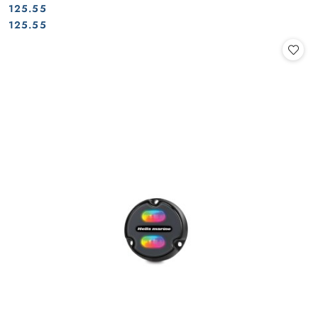
125.55
Cena:
Cena:
125.55