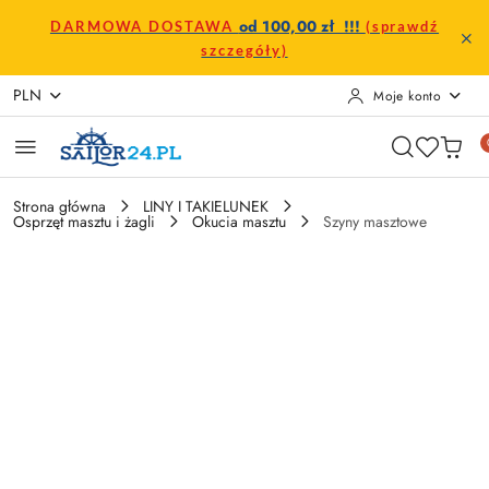
Przejdź do treści głównej
Przejdź do wyszukiwarki
Przejdź do moje konto
Przejdź do menu głównego
Przejdź do opisu produktu
Przejdź do stopki
od 100,00 zł !!!
DARMOWA DOSTAWA
(sprawdź
szczegóły)
PLN
Moje konto
Strona główna
LINY I TAKIELUNEK
Osprzęt masztu i żagli
Okucia masztu
Szyny masztowe