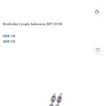
Rozdzielacz prądu ładowania BEP DVSR
350.10
Cena:
Cena:
350.10