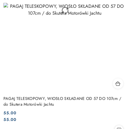
PAGAJ TELESKOPOWY, WIOSŁO SKŁADANE OD 57 DO 107cm /
do Skutera Motorówki Jachtu
55.00
Cena:
Cena:
55.00