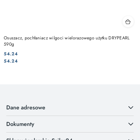
Osuszacz, pochłaniacz wilgoci wielorazowego użytku DRYPEARL
590g
54.24
Cena:
Cena:
54.24
Dane adresowe
Dokumenty