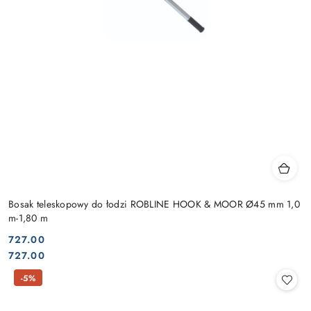
Bosak teleskopowy do łodzi ROBLINE HOOK & MOOR Ø45 mm 1,0
m-1,80 m
727.00
Cena:
Cena:
727.00
-5%