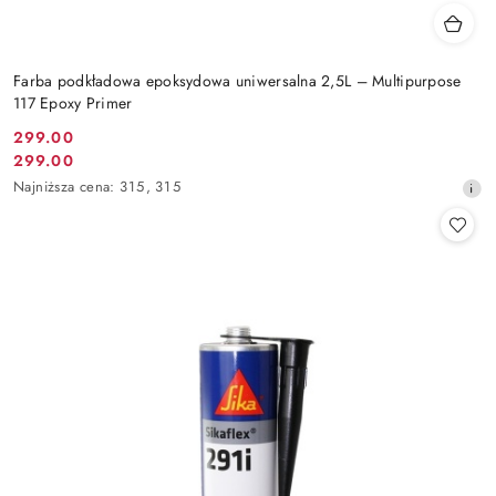
Farba podkładowa epoksydowa uniwersalna 2,5L – Multipurpose
117 Epoxy Primer
299.00
Cena
299.00
Cena
promocyjna:
Najniższa
Najniższa cena:
315
,
315
promocyjna:
cena
z
30
dni
przed
obniżką