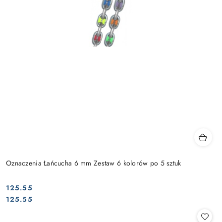
Oznaczenia Łańcucha 6 mm Zestaw 6 kolorów po 5 sztuk
125.55
Cena:
Cena:
125.55