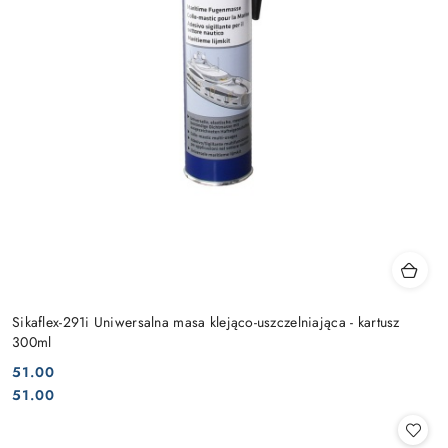
Sikaflex-291i Uniwersalna masa klejąco-uszczelniająca - kartusz
300ml
51.00
Cena:
Cena:
51.00