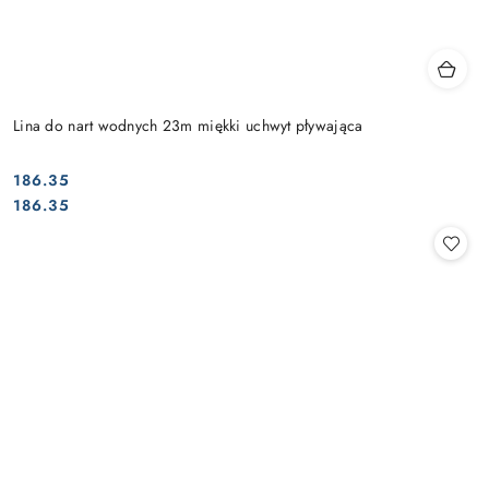
Lina do nart wodnych 23m miękki uchwyt pływająca
186.35
Cena:
Cena:
186.35