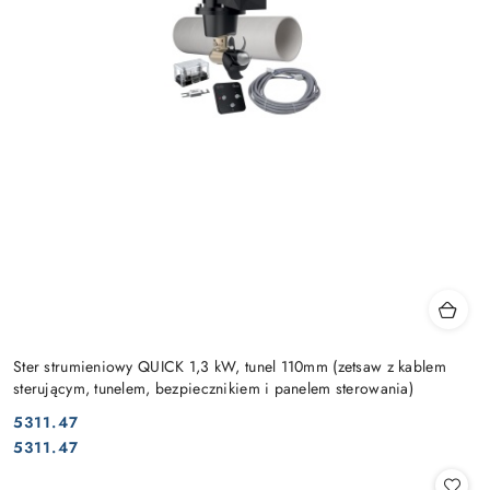
Ster strumieniowy QUICK 1,3 kW, tunel 110mm (zetsaw z kablem
sterującym, tunelem, bezpiecznikiem i panelem sterowania)
5311.47
Cena:
Cena:
5311.47