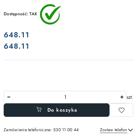
Dostępność:
TAK
cena:
648.11
648.11
Cena:
Ilość
szt.
Do koszyka
Zamówienie telefoniczne: 530 11 00 44
Zostaw telefon