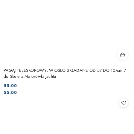
PAGAJ TELESKOPOWY, WIOSŁO SKŁADANE OD 57 DO 107cm /
do Skutera Motorówki Jachtu
55.00
Cena:
Cena:
55.00