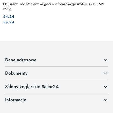
Osuszacz, pochłaniacz wilgoci wielorazowego użytku DRYPEARL
590g
54.24
Cena:
Cena:
54.24
Dane adresowe
Dokumenty
Sklepy żeglarskie Sailor24
Informacje