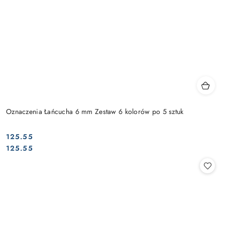
Oznaczenia Łańcucha 6 mm Zestaw 6 kolorów po 5 sztuk
125.55
Cena:
Cena:
125.55