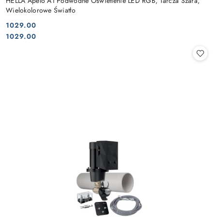
HELLA Apelo A1 Podwodne Oświetlenie LED RGB, Tarcza Szara,
Wielokolorowe Światło
1029.00
Cena:
Cena:
1029.00