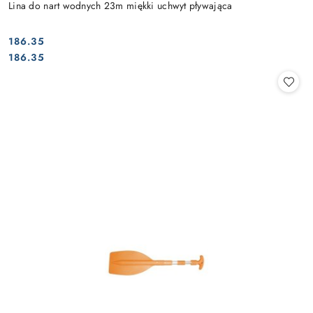
Lina do nart wodnych 23m miękki uchwyt pływająca
186.35
Cena:
Cena:
186.35