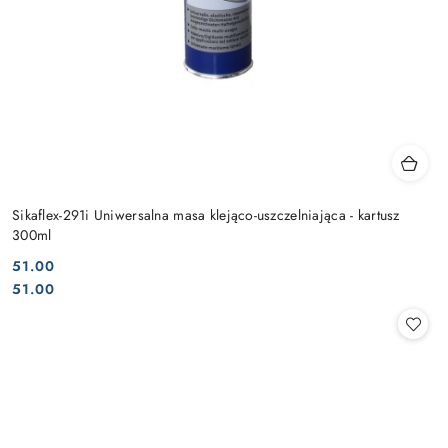
Sikaflex-291i Uniwersalna masa klejąco-uszczelniająca - kartusz
300ml
51.00
Cena:
Cena:
51.00