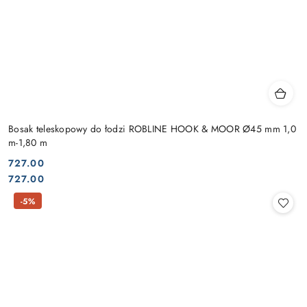
Bosak teleskopowy do łodzi ROBLINE HOOK & MOOR Ø45 mm 1,0
m-1,80 m
727.00
Cena:
Cena:
727.00
-5%