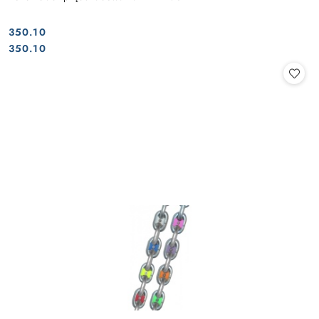
350.10
Cena:
Cena:
350.10