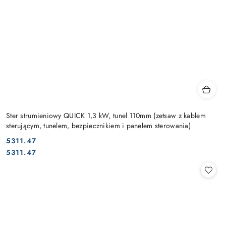
Ster strumieniowy QUICK 1,3 kW, tunel 110mm (zetsaw z kablem
sterującym, tunelem, bezpiecznikiem i panelem sterowania)
5311.47
Cena:
Cena:
5311.47