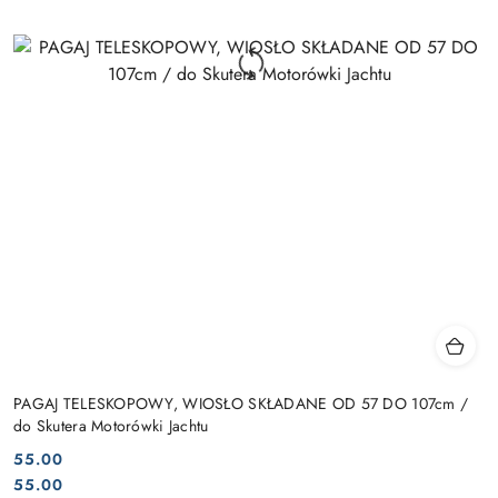
PAGAJ TELESKOPOWY, WIOSŁO SKŁADANE OD 57 DO 107cm /
do Skutera Motorówki Jachtu
55.00
Cena:
Cena:
55.00