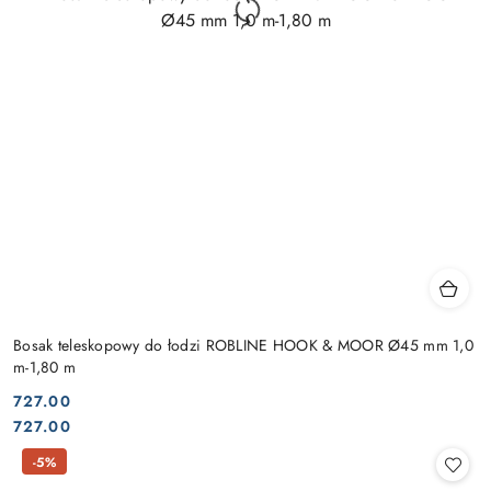
Bosak teleskopowy do łodzi ROBLINE HOOK & MOOR Ø45 mm 1,0
m-1,80 m
727.00
Cena:
Cena:
727.00
-5%