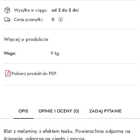
Dostępność
Wysyłka w ciągu:
od 2 do 5 dni
i
Wyślij
Cena przesyłki:
0
dostawa
Więcej o produkcie
Waga:
9 kg
Pobierz produkt do PDF
OPIS
OPINIE I OCENY (0)
ZADAJ PYTANIE
Blat z melaminy z efektem teaku. Powierzchnia odporna na
ścieranie, odporna na ciepło i mocna.