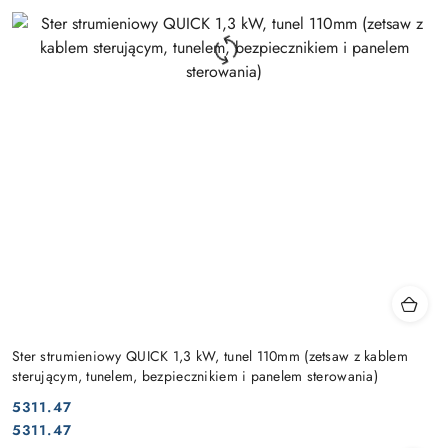
Ster strumieniowy QUICK 1,3 kW, tunel 110mm (zetsaw z kablem
sterującym, tunelem, bezpiecznikiem i panelem sterowania)
5311.47
Cena:
Cena:
5311.47