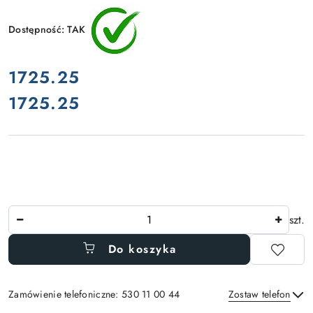
Dostępność:
TAK
cena:
1725.25
1725.25
Cena:
Ilość
szt.
Do koszyka
Zamówienie telefoniczne: 530 11 00 44
Zostaw telefon