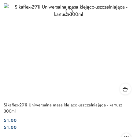
Sikaflex-291i Uniwersalna masa klejąco-uszczelniająca - kartusz
300ml
51.00
Cena:
Cena:
51.00