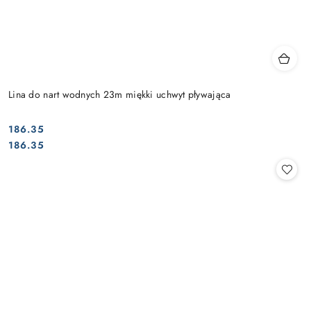
Lina do nart wodnych 23m miękki uchwyt pływająca
186.35
Cena:
Cena:
186.35