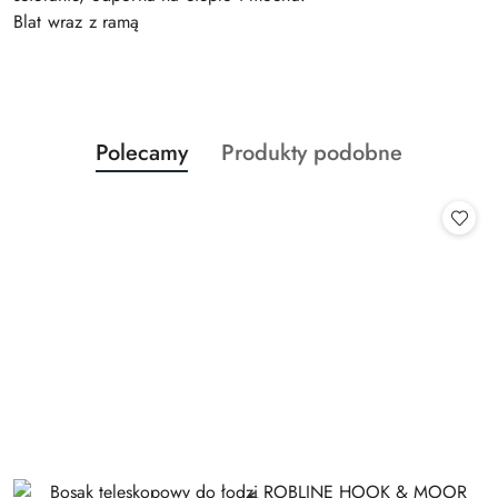
Blat wraz z ramą
Produkty
Produkty
Polecamy
Produkty podobne
Pomiń karuzelę produktów
o
o
statusie:
statusie: