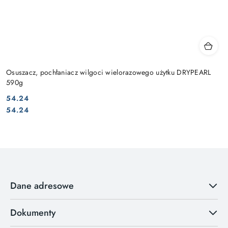
Osuszacz, pochłaniacz wilgoci wielorazowego użytku DRYPEARL
590g
54.24
Cena:
Cena:
54.24
Dane adresowe
Dokumenty