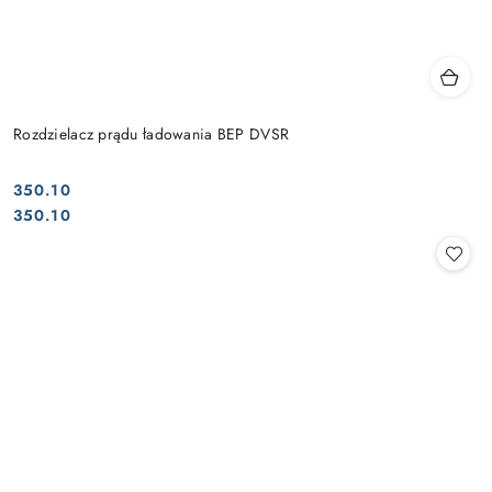
Rozdzielacz prądu ładowania BEP DVSR
350.10
Cena:
Cena:
350.10