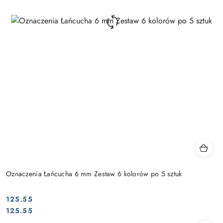
Oznaczenia Łańcucha 6 mm Zestaw 6 kolorów po 5 sztuk
125.55
Cena:
Cena:
125.55