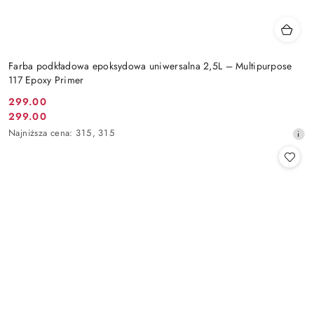
Farba podkładowa epoksydowa uniwersalna 2,5L – Multipurpose
117 Epoxy Primer
299.00
Cena
299.00
Cena
promocyjna:
Najniższa
Najniższa cena:
315
,
315
promocyjna:
cena
z
30
dni
przed
obniżką