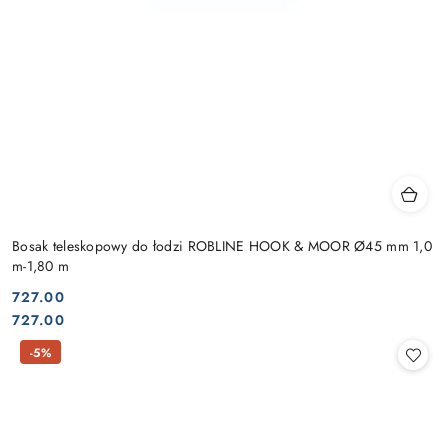
Bosak teleskopowy do łodzi ROBLINE HOOK & MOOR Ø45 mm 1,0
m-1,80 m
727.00
Cena:
Cena:
727.00
-5%