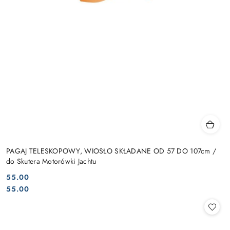
PAGAJ TELESKOPOWY, WIOSŁO SKŁADANE OD 57 DO 107cm /
do Skutera Motorówki Jachtu
55.00
Cena:
Cena:
55.00