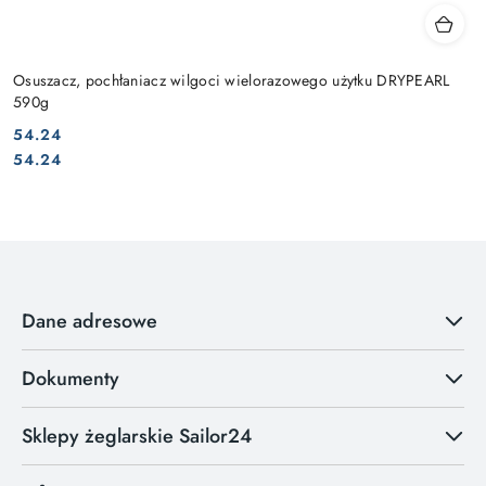
Osuszacz, pochłaniacz wilgoci wielorazowego użytku DRYPEARL
590g
54.24
Cena:
Cena:
54.24
Dane adresowe
Dokumenty
Sklepy żeglarskie Sailor24