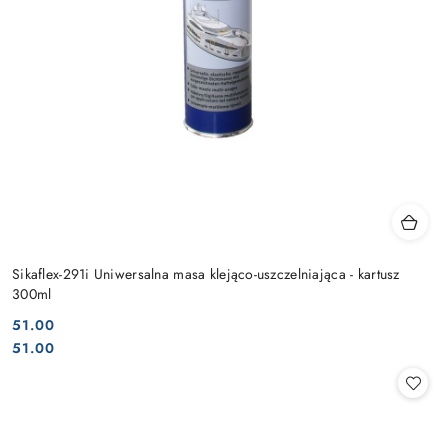
Sikaflex-291i Uniwersalna masa klejąco-uszczelniająca - kartusz
300ml
51.00
Cena:
Cena:
51.00