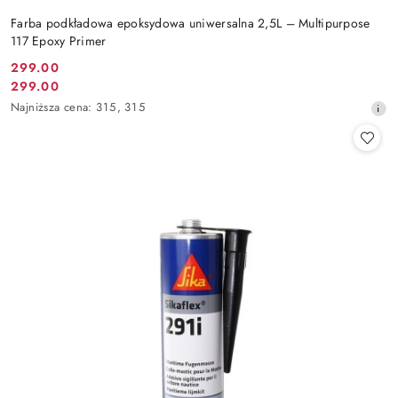
Farba podkładowa epoksydowa uniwersalna 2,5L – Multipurpose
117 Epoxy Primer
299.00
Cena
299.00
Cena
promocyjna:
Najniższa
Najniższa cena:
315
,
315
promocyjna:
cena
z
30
dni
przed
obniżką