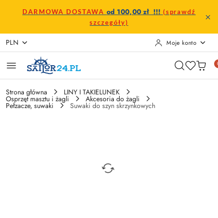
Przejdź do treści głównej
Przejdź do wyszukiwarki
Przejdź do moje konto
Przejdź do menu głównego
Przejdź do opisu produktu
Przejdź do stopki
od 100,00 zł !!!
DARMOWA DOSTAWA
(sprawdź
szczegóły)
PLN
Moje konto
Strona główna
LINY I TAKIELUNEK
Osprzęt masztu i żagli
Akcesoria do żagli
Pełzacze, suwaki
Suwaki do szyn skrzynkowych