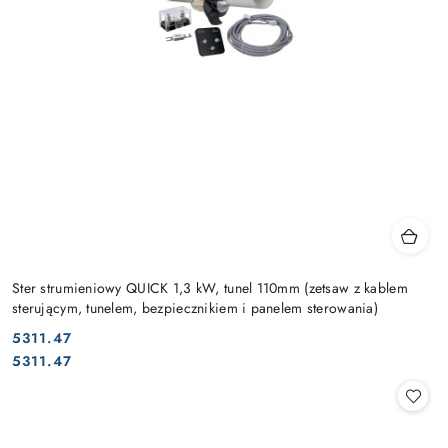
Ster strumieniowy QUICK 1,3 kW, tunel 110mm (zetsaw z kablem
sterującym, tunelem, bezpiecznikiem i panelem sterowania)
5311.47
Cena:
Cena:
5311.47