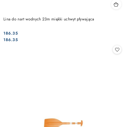
Lina do nart wodnych 23m miękki uchwyt pływająca
186.35
Cena:
Cena:
186.35