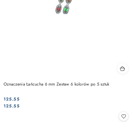
Oznaczenia Łańcucha 6 mm Zestaw 6 kolorów po 5 sztuk
125.55
Cena:
Cena:
125.55