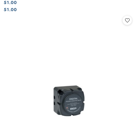
51.00
Cena:
Cena:
51.00