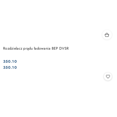
Rozdzielacz prądu ładowania BEP DVSR
350.10
Cena:
Cena:
350.10