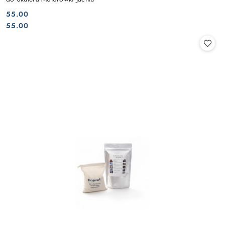
55.00
Cena:
Cena:
55.00