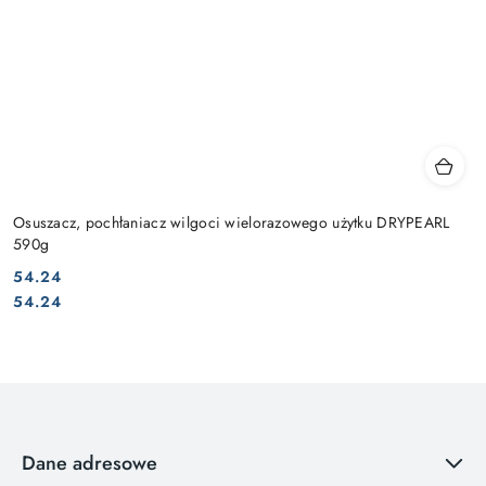
Osuszacz, pochłaniacz wilgoci wielorazowego użytku DRYPEARL
590g
54.24
Cena:
Cena:
54.24
Dane adresowe