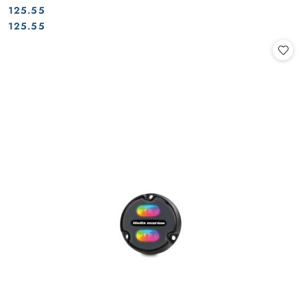
125.55
Cena:
Cena:
125.55