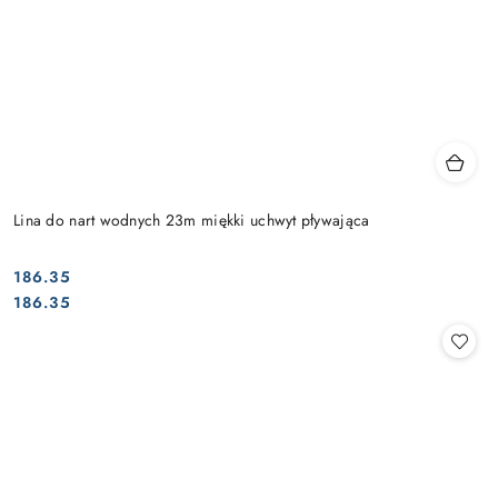
Lina do nart wodnych 23m miękki uchwyt pływająca
186.35
Cena:
Cena:
186.35