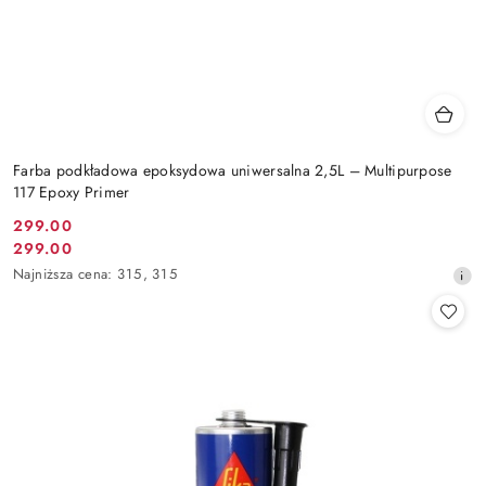
Farba podkładowa epoksydowa uniwersalna 2,5L – Multipurpose
117 Epoxy Primer
299.00
Cena
299.00
Cena
promocyjna:
Najniższa
Najniższa cena:
315
,
315
promocyjna:
cena
z
30
dni
przed
obniżką