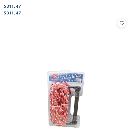
5311.47
Cena:
Cena:
5311.47