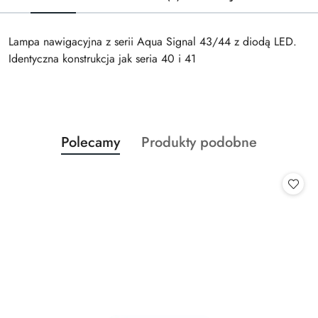
Lampa nawigacyjna z serii Aqua Signal 43/44 z diodą LED.
Identyczna konstrukcja jak seria 40 i 41
Produkty
Produkty
Polecamy
Produkty podobne
Pomiń karuzelę produktów
o
o
statusie:
statusie: