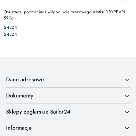
Osuszacz, pochłaniacz wilgoci wielorazowego użytku DRYPEARL
590g
54.24
Cena:
Cena:
54.24
Dane adresowe
Dokumenty
Sklepy żeglarskie Sailor24
Informacje