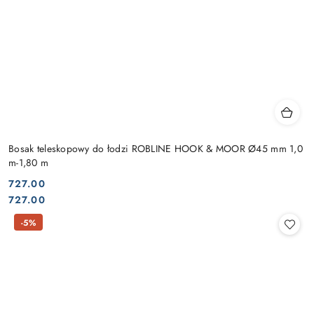
Bosak teleskopowy do łodzi ROBLINE HOOK & MOOR Ø45 mm 1,0
m-1,80 m
727.00
Cena:
Cena:
727.00
-5%