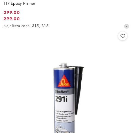
117 Epoxy Primer
299.00
Cena
299.00
Cena
promocyjna:
Najniższa
Najniższa cena:
315
,
315
promocyjna:
cena
z
30
dni
przed
obniżką