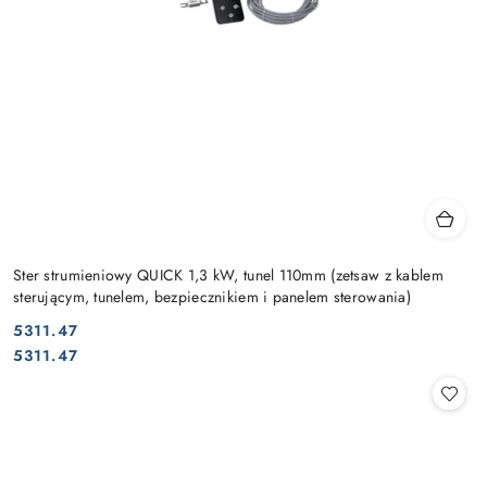
Ster strumieniowy QUICK 1,3 kW, tunel 110mm (zetsaw z kablem
sterującym, tunelem, bezpiecznikiem i panelem sterowania)
5311.47
Cena:
Cena:
5311.47