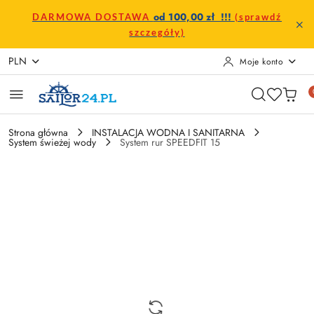
Przejdź do treści głównej
Przejdź do wyszukiwarki
Przejdź do moje konto
Przejdź do menu głównego
Przejdź do opisu produktu
Przejdź do stopki
od 100,00 zł !!!
DARMOWA DOSTAWA
(sprawdź
szczegóły)
PLN
Moje konto
Strona główna
INSTALACJA WODNA I SANITARNA
System świeżej wody
System rur SPEEDFIT 15