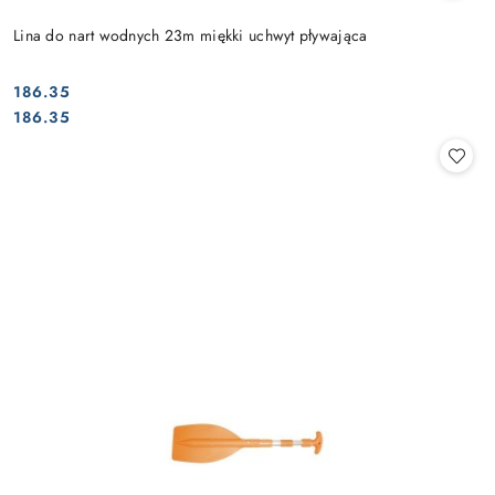
Lina do nart wodnych 23m miękki uchwyt pływająca
186.35
Cena:
Cena:
186.35