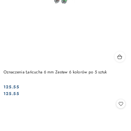
Oznaczenia Łańcucha 6 mm Zestaw 6 kolorów po 5 sztuk
125.55
Cena:
Cena:
125.55