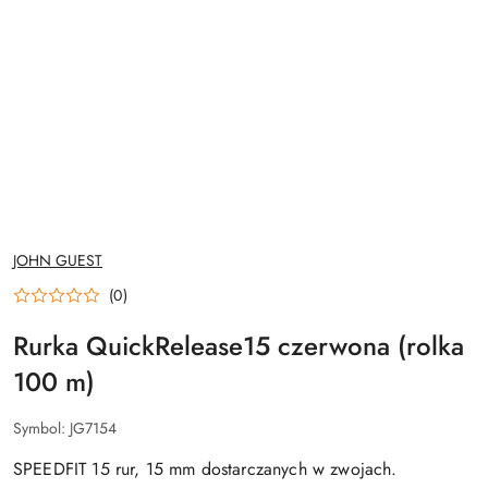
NAZWA
JOHN GUEST
PRODUCENTA:
(0)
Rurka QuickRelease15 czerwona (rolka
100 m)
Symbol:
JG7154
SPEEDFIT 15 rur, 15 mm dostarczanych w zwojach.