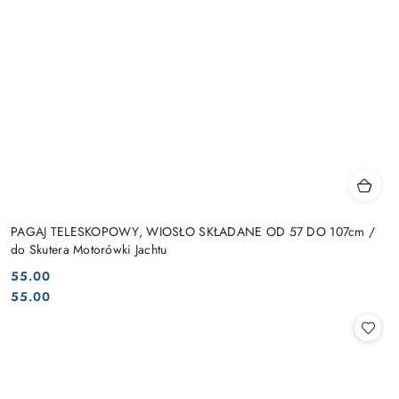
PAGAJ TELESKOPOWY, WIOSŁO SKŁADANE OD 57 DO 107cm /
do Skutera Motorówki Jachtu
55.00
Cena:
Cena:
55.00