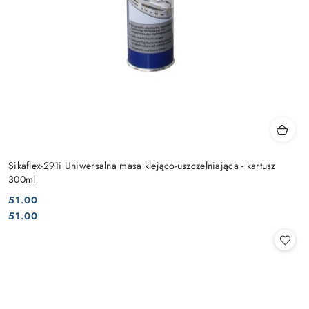
Sikaflex-291i Uniwersalna masa klejąco-uszczelniająca - kartusz
300ml
51.00
Cena:
Cena:
51.00