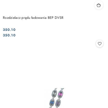
Rozdzielacz prądu ładowania BEP DVSR
350.10
Cena:
Cena:
350.10