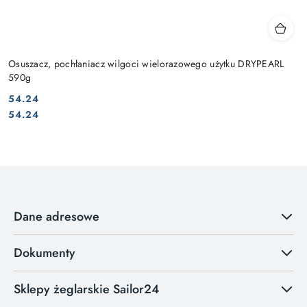
Osuszacz, pochłaniacz wilgoci wielorazowego użytku DRYPEARL
590g
54.24
Cena:
Cena:
54.24
Dane adresowe
Dokumenty
Sklepy żeglarskie Sailor24