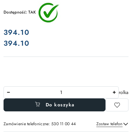
Dostępność:
TAK
cena:
394.10
394.10
Cena:
Ilość
rolka
Do koszyka
Zamówienie telefoniczne: 530 11 00 44
Zostaw telefon