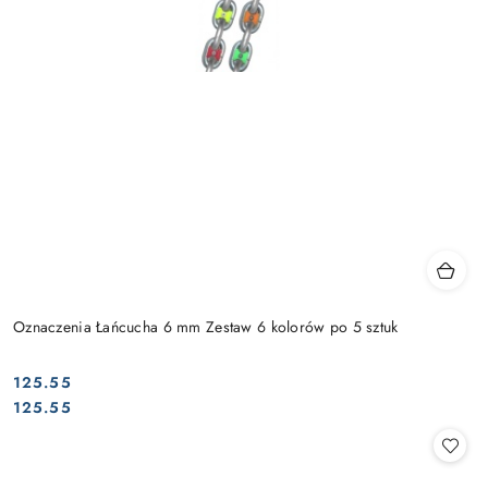
Oznaczenia Łańcucha 6 mm Zestaw 6 kolorów po 5 sztuk
125.55
Cena:
Cena:
125.55