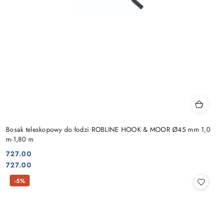
Bosak teleskopowy do łodzi ROBLINE HOOK & MOOR Ø45 mm 1,0
m-1,80 m
727.00
Cena:
Cena:
727.00
-5%