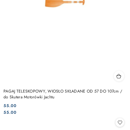
PAGAJ TELESKOPOWY, WIOSŁO SKŁADANE OD 57 DO 107cm /
do Skutera Motorówki Jachtu
55.00
Cena:
Cena:
55.00