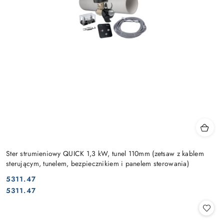
Ster strumieniowy QUICK 1,3 kW, tunel 110mm (zetsaw z kablem
sterującym, tunelem, bezpiecznikiem i panelem sterowania)
5311.47
Cena:
Cena:
5311.47