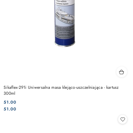
Sikaflex-291i Uniwersalna masa klejąco-uszczelniająca - kartusz
300ml
51.00
Cena:
Cena:
51.00