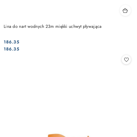
Lina do nart wodnych 23m miękki uchwyt pływająca
186.35
Cena:
Cena:
186.35