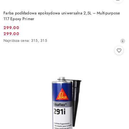
Farba podkładowa epoksydowa uniwersalna 2,5L – Multipurpose
117 Epoxy Primer
299.00
Cena
299.00
Cena
promocyjna:
Najniższa
Najniższa cena:
315
,
315
promocyjna:
cena
z
30
dni
przed
obniżką