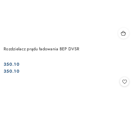
Rozdzielacz prądu ładowania BEP DVSR
350.10
Cena:
Cena:
350.10