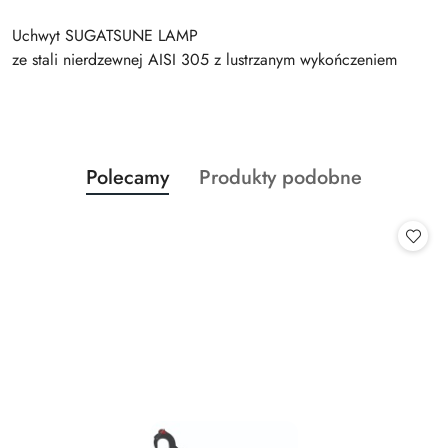
Uchwyt SUGATSUNE LAMP
ze stali nierdzewnej AISI 305 z lustrzanym wykończeniem
Produkty
Produkty
Polecamy
Produkty podobne
Pomiń karuzelę produktów
o
o
statusie:
statusie: