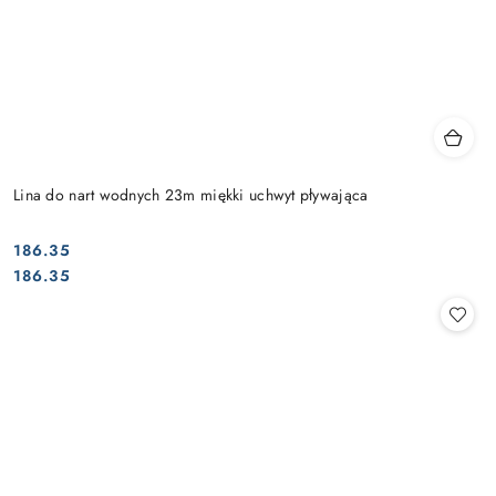
Lina do nart wodnych 23m miękki uchwyt pływająca
186.35
Cena:
Cena:
186.35