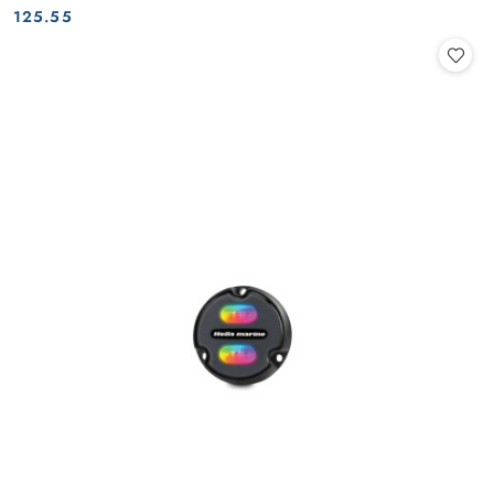
Cena:
Cena:
125.55