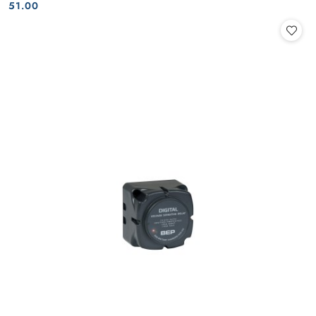
Cena:
Cena:
51.00