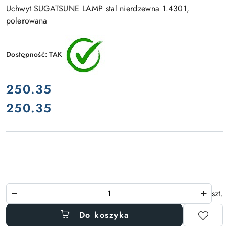
Uchwyt SUGATSUNE LAMP stal nierdzewna 1.4301,
polerowana
Dostępność:
TAK
cena:
250.35
250.35
Cena:
Ilość
szt.
Do koszyka