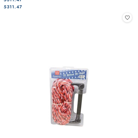
Cena:
Cena:
5311.47