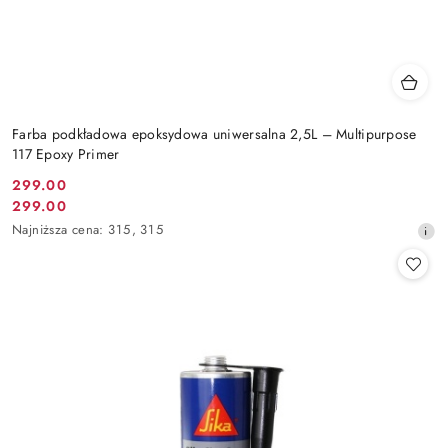
Farba podkładowa epoksydowa uniwersalna 2,5L – Multipurpose
117 Epoxy Primer
299.00
Cena
299.00
Cena
promocyjna:
Najniższa
Najniższa cena:
315
,
315
promocyjna:
cena
z
30
dni
przed
obniżką