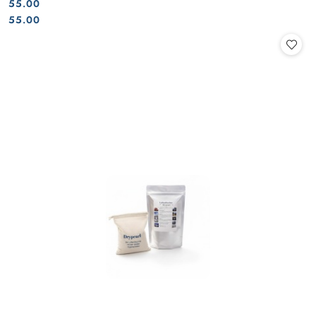
55.00
Cena:
Cena:
55.00