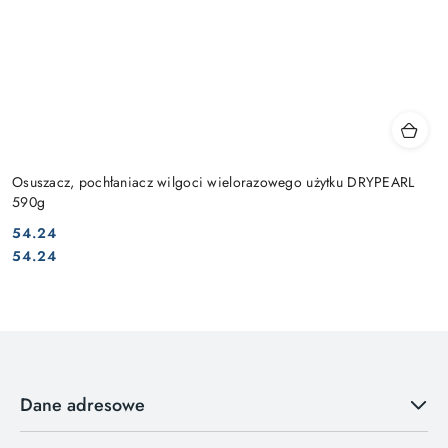
Osuszacz, pochłaniacz wilgoci wielorazowego użytku DRYPEARL
590g
54.24
Cena:
Cena:
54.24
Dane adresowe