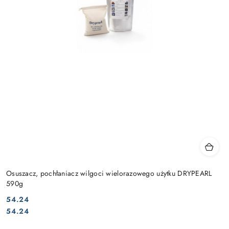
Osuszacz, pochłaniacz wilgoci wielorazowego użytku DRYPEARL
590g
54.24
Cena:
Cena:
54.24