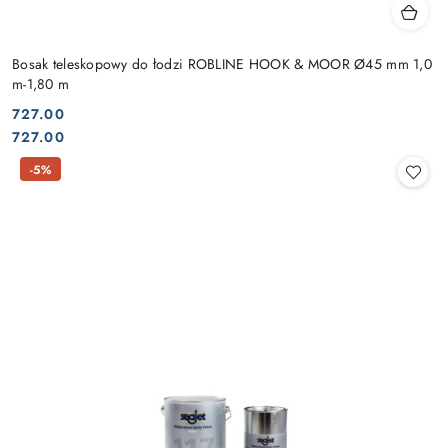
Bosak teleskopowy do łodzi ROBLINE HOOK & MOOR Ø45 mm 1,0
m-1,80 m
727.00
Cena:
Cena:
727.00
-5%