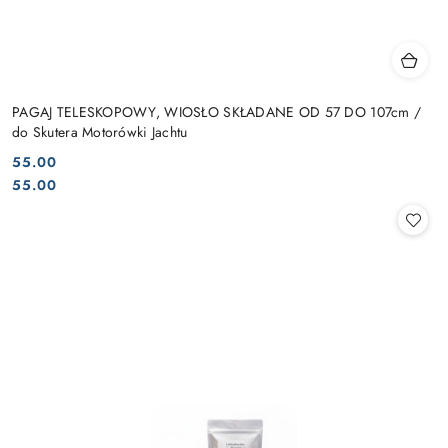
PAGAJ TELESKOPOWY, WIOSŁO SKŁADANE OD 57 DO 107cm /
do Skutera Motorówki Jachtu
55.00
Cena:
Cena:
55.00