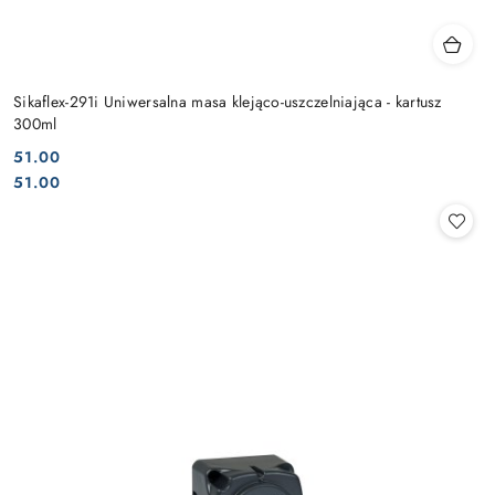
Sikaflex-291i Uniwersalna masa klejąco-uszczelniająca - kartusz
300ml
51.00
Cena:
Cena:
51.00