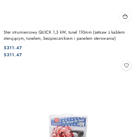
Ster strumieniowy QUICK 1,3 kW, tunel 110mm (zetsaw z kablem
sterującym, tunelem, bezpiecznikiem i panelem sterowania)
5311.47
Cena:
Cena:
5311.47