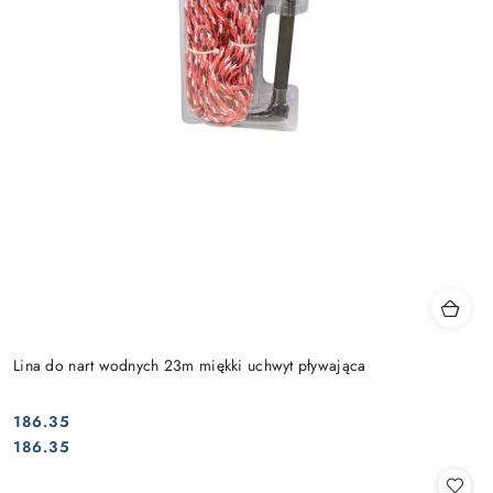
Lina do nart wodnych 23m miękki uchwyt pływająca
186.35
Cena:
Cena:
186.35