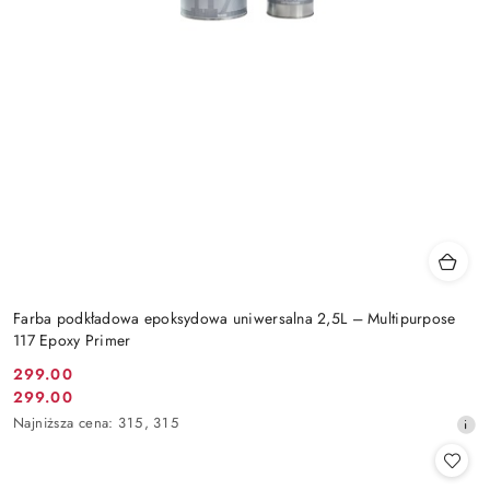
Farba podkładowa epoksydowa uniwersalna 2,5L – Multipurpose
117 Epoxy Primer
299.00
Cena
299.00
Cena
promocyjna:
Najniższa
Najniższa cena:
315
,
315
promocyjna:
cena
z
30