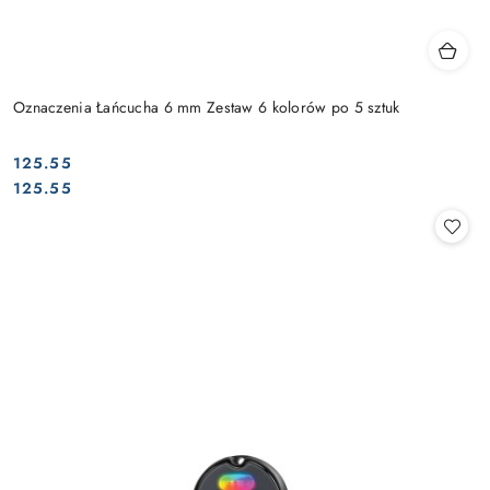
Oznaczenia Łańcucha 6 mm Zestaw 6 kolorów po 5 sztuk
125.55
Cena:
Cena:
125.55