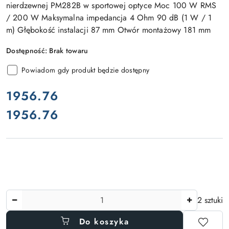
nierdzewnej PM282B w sportowej optyce Moc 100 W RMS
/ 200 W Maksymalna impedancja 4 Ohm 90 dB (1 W / 1
m) Głębokość instalacji 87 mm Otwór montażowy 181 mm
Dostępność:
Brak towaru
Powiadom gdy produkt będzie dostępny
cena:
1956.76
1956.76
Cena:
Ilość
2 sztuki
Do koszyka