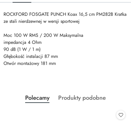
ROCKFORD FOSGATE PUNCH Koax 16,5 cm PM282B Kratka
ze stali nierdzewnej w wersji sportowej
Moc 100 W RMS / 200 W Maksymalna
impedancja 4 Ohm
90 dB (1 W / 1 m)
Głębokość instalacji 87 mm
Otwór montażowy 181 mm
Produkty
Produkty
Polecamy
Produkty podobne
Pomiń karuzelę produktów
o
o
statusie:
statusie: