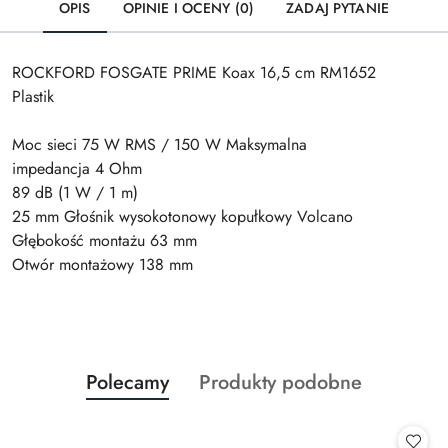
OPIS
OPINIE I OCENY (0)
ZADAJ PYTANIE
ROCKFORD FOSGATE PRIME Koax 16,5 cm RM1652
Plastik
Moc sieci 75 W RMS / 150 W Maksymalna
impedancja 4 Ohm
89 dB (1 W / 1 m)
25 mm Głośnik wysokotonowy kopułkowy Volcano
Głębokość montażu 63 mm
Otwór montażowy 138 mm
Produkty
Produkty
Polecamy
Produkty podobne
Pomiń karuzelę produktów
o
o
statusie:
statusie: