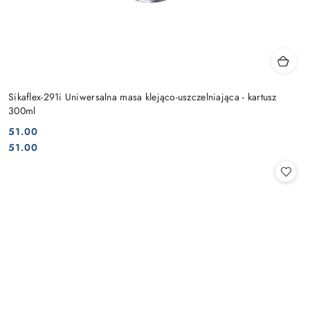
Sikaflex-291i Uniwersalna masa klejąco-uszczelniająca - kartusz
300ml
51.00
Cena:
Cena:
51.00