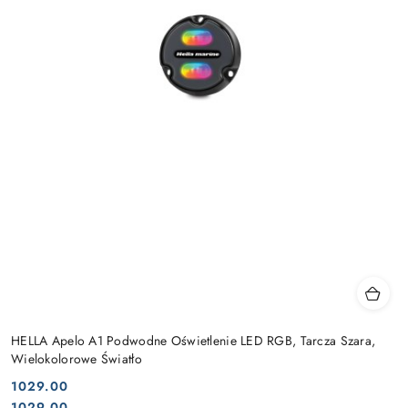
HELLA Apelo A1 Podwodne Oświetlenie LED RGB, Tarcza Szara,
Wielokolorowe Światło
1029.00
Cena:
Cena:
1029.00