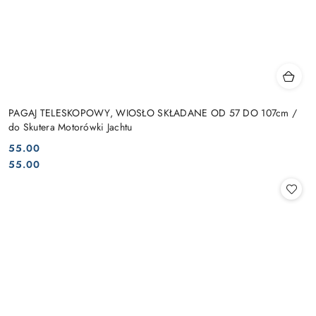
PAGAJ TELESKOPOWY, WIOSŁO SKŁADANE OD 57 DO 107cm /
do Skutera Motorówki Jachtu
55.00
Cena:
Cena:
55.00