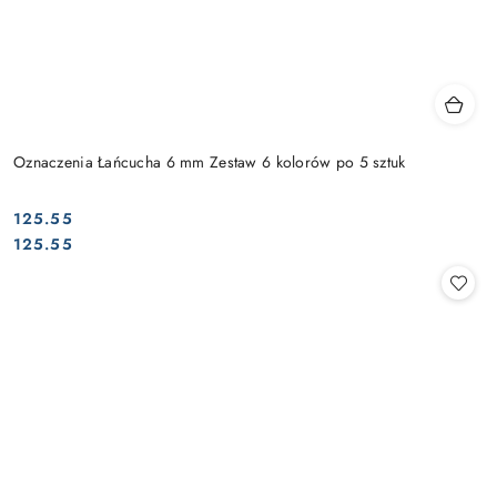
Oznaczenia Łańcucha 6 mm Zestaw 6 kolorów po 5 sztuk
125.55
Cena:
Cena:
125.55