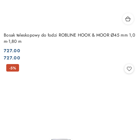
Bosak teleskopowy do łodzi ROBLINE HOOK & MOOR Ø45 mm 1,0
m-1,80 m
727.00
Cena:
Cena:
727.00
-5%