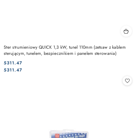
Ster strumieniowy QUICK 1,3 kW, tunel 110mm (zetsaw z kablem
sterującym, tunelem, bezpiecznikiem i panelem sterowania)
5311.47
Cena:
Cena:
5311.47