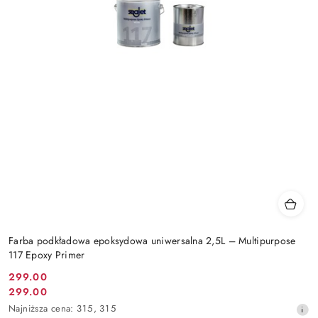
Farba podkładowa epoksydowa uniwersalna 2,5L – Multipurpose
117 Epoxy Primer
299.00
Cena
299.00
Cena
promocyjna:
Najniższa
Najniższa cena:
315
,
315
promocyjna: