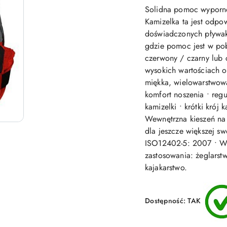
Solidna pomoc wyporno
Kamizelka ta jest odpo
doświadczonych pływak
gdzie pomoc jest w pobl
czerwony / czarny lub 
wysokich wartościach o
miękka, wielowarstwowa
komfort noszenia • reg
kamizelki • krótki krój
Wewnętrzna kieszeń na 
dla jeszcze większej 
ISO12402-5: 2007 • Wy
zastosowania: żeglarst
kajakarstwo.
Dostępność:
TAK