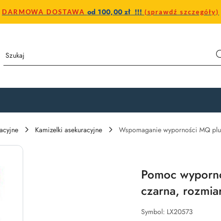
od 100,00 zł !!!
DARMOWA DOSTAWA
(sprawdź szczegóły)
racyjne
Kamizelki asekuracyjne
Wspomaganie wyporności MQ plus
Pomoc wyporno
czarna, rozmia
Symbol:
LX20573