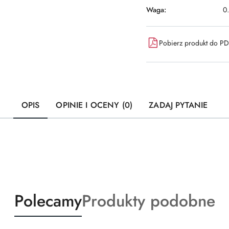
Waga:
0
Pobierz produkt do P
OPIS
OPINIE I OCENY (0)
ZADAJ PYTANIE
Produkty
Produkty
Polecamy
Produkty podobne
o
o