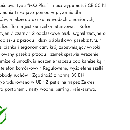
ściowa typu "MQ Plus" - klasa wyporności CE 50 N
wiednia tylko jako pomoc w pływaniu dla
ów, a także do użytku na wodach chronionych,
iżu. To nie jest kamizelka ratunkowa. • Kolor
cyjan / czarny • 2 odblaskowe paski sygnalizacyjne o
dblasku z przodu i duży odblaskowy pasek z tyłu. •
 pianka i ergonomiczny krój zapewniający wysoki
ulowany pasek z przodu • zamek sprawia wrażenie
 kamizelki umożliwia noszenie trapezu pod kamizelką. •
telefon komórkowy • Regulowane, wyściełane szelki
swobody ruchów • Zgodność z normą BS EN
produkowano w UE • Z pętlą na trapez Zakres
wo pontonem , narty wodne, surfing, kajakarstwo,