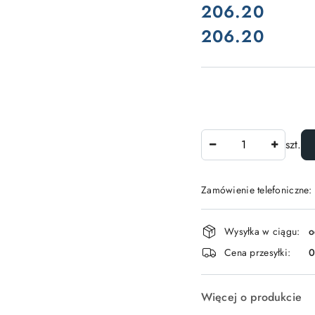
cena:
206.20
206.20
Cena:
Ilość
szt.
Zamówienie telefoniczne:
Dostępność
Wysyłka w ciągu:
o
i
Cena przesyłki:
dostawa
Więcej o produkcie