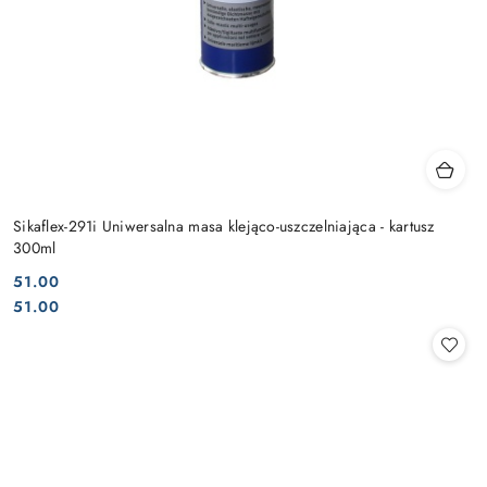
Sikaflex-291i Uniwersalna masa klejąco-uszczelniająca - kartusz
300ml
51.00
Cena:
Cena:
51.00