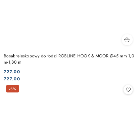
Bosak teleskopowy do łodzi ROBLINE HOOK & MOOR Ø45 mm 1,0
m-1,80 m
727.00
Cena:
Cena:
727.00
-5%