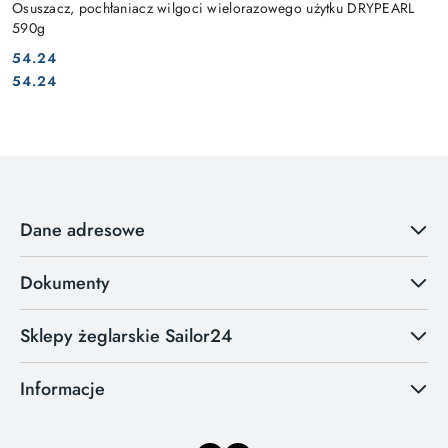
Osuszacz, pochłaniacz wilgoci wielorazowego użytku DRYPEARL
590g
54.24
Cena:
Cena:
54.24
Dane adresowe
Dokumenty
Sklepy żeglarskie Sailor24
Informacje