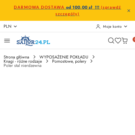
Przejdź do treści głównej
Przejdź do wyszukiwarki
Przejdź do moje konto
Przejdź do menu głównego
Przejdź do opisu produktu
Przejdź do stopki
od 100,00 zł !!!
DARMOWA DOSTAWA
(sprawdź
szczegóły)
PLN
Moje konto
Strona główna
WYPOSAŻENIE POKŁADU
Knagi - różne rodzaje
Pomostowe, polery
Poler stal nierdzewna