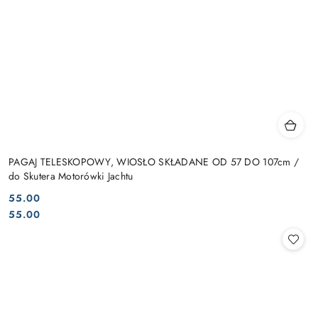
PAGAJ TELESKOPOWY, WIOSŁO SKŁADANE OD 57 DO 107cm /
do Skutera Motorówki Jachtu
55.00
Cena:
Cena:
55.00