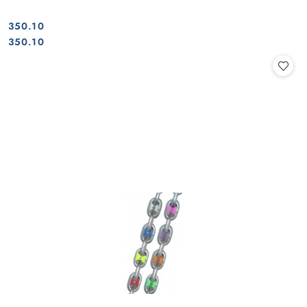
350.10
Cena:
Cena:
350.10