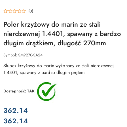
(0)
Poler krzyżowy do marin ze stali
nierdzewnej 1.4401, spawany z bardzo
długim drążkiem, długość 270mm
Symbol:
SM9270-SA24
Słupek krzyżowy do marin wykonany ze stali nierdzewnej
1.4401, spawany z bardzo długim prętem
Dostępność:
TAK
cena:
362.14
362.14
Cena: