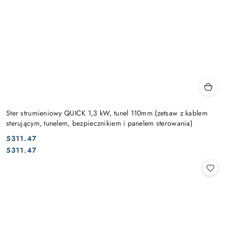
Ster strumieniowy QUICK 1,3 kW, tunel 110mm (zetsaw z kablem
sterującym, tunelem, bezpiecznikiem i panelem sterowania)
5311.47
Cena:
Cena:
5311.47