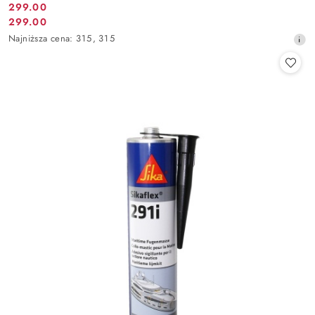
299.00
Cena
299.00
Cena
promocyjna:
Najniższa
Najniższa cena:
315
,
315
promocyjna:
cena
z
30
dni
przed
obniżką