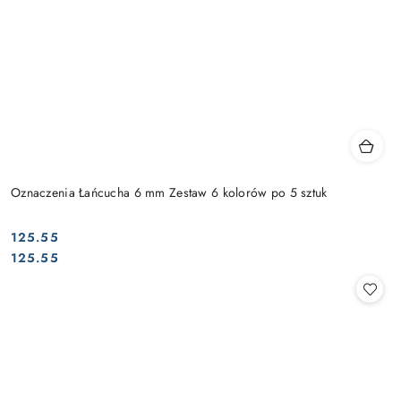
Oznaczenia Łańcucha 6 mm Zestaw 6 kolorów po 5 sztuk
125.55
Cena:
Cena:
125.55