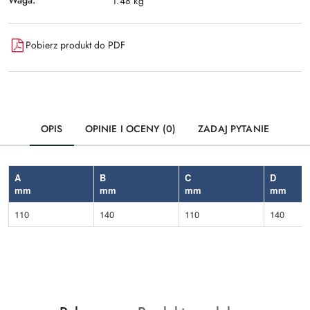
Waga:
1.48 kg
Pobierz produkt do PDF
OPIS
OPINIE I OCENY (0)
ZADAJ PYTANIE
A
B
C
D
mm
mm
mm
mm
110
140
110
140