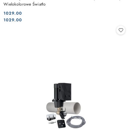
Wielokolorowe Światło
1029.00
Cena:
Cena:
1029.00