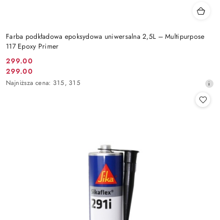
Farba podkładowa epoksydowa uniwersalna 2,5L – Multipurpose
117 Epoxy Primer
299.00
Cena
299.00
Cena
promocyjna:
Najniższa
Najniższa cena:
315
,
315
promocyjna:
cena
z
30
dni
przed
obniżką