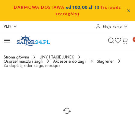
Przejdź do treści głównej
Przejdź do wyszukiwarki
Przejdź do moje konto
Przejdź do menu głównego
Przejdź do opisu produktu
Przejdź do stopki
od 100,00 zł !!!
DARMOWA DOSTAWA
(sprawdź
szczegóły)
PLN
Moje konto
Strona główna
LINY I TAKIELUNEK
Osprzęt masztu i żagli
Akcesoria do żagli
Stagreiter
Za dopłatą rider stage, mosiądz