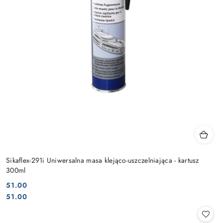
Sikaflex-291i Uniwersalna masa klejąco-uszczelniająca - kartusz
300ml
51.00
Cena:
Cena:
51.00