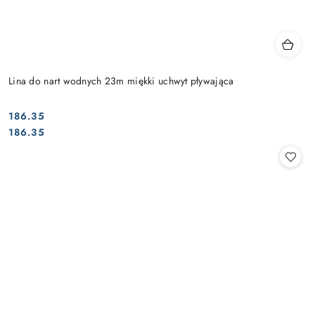
Lina do nart wodnych 23m miękki uchwyt pływająca
186.35
Cena:
Cena:
186.35