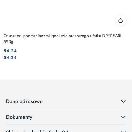
Osuszacz, pochłaniacz wilgoci wielorazowego użytku DRYPEARL
590g
54.24
Cena:
Cena:
54.24
Dane adresowe
Dokumenty