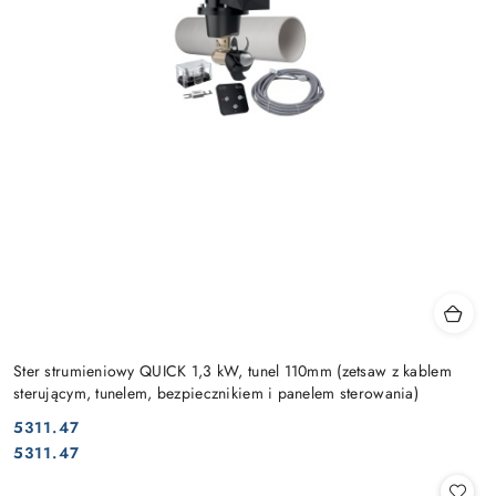
Ster strumieniowy QUICK 1,3 kW, tunel 110mm (zetsaw z kablem
sterującym, tunelem, bezpiecznikiem i panelem sterowania)
5311.47
Cena:
Cena:
5311.47