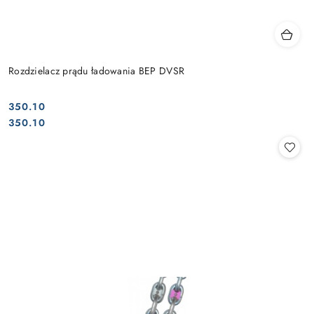
Rozdzielacz prądu ładowania BEP DVSR
350.10
Cena:
Cena:
350.10