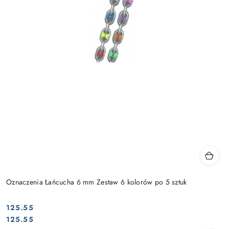
Oznaczenia Łańcucha 6 mm Zestaw 6 kolorów po 5 sztuk
125.55
Cena:
Cena:
125.55