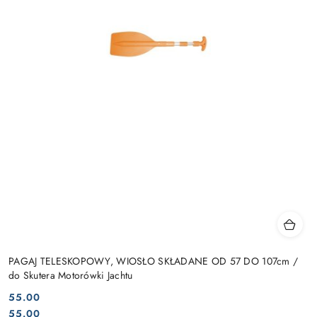
PAGAJ TELESKOPOWY, WIOSŁO SKŁADANE OD 57 DO 107cm /
do Skutera Motorówki Jachtu
55.00
Cena:
Cena:
55.00