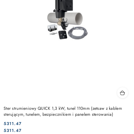
Ster strumieniowy QUICK 1,3 kW, tunel 110mm (zetsaw z kablem
sterującym, tunelem, bezpiecznikiem i panelem sterowania)
5311.47
Cena:
Cena:
5311.47