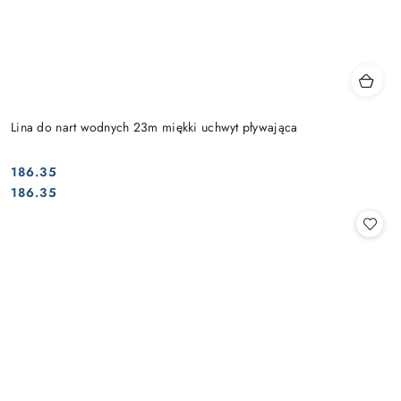
Lina do nart wodnych 23m miękki uchwyt pływająca
186.35
Cena:
Cena:
186.35