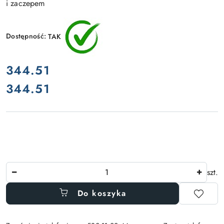
i zaczepem
Dostępność:
TAK
cena:
344.51
344.51
Cena:
Ilość
szt.
Do koszyka