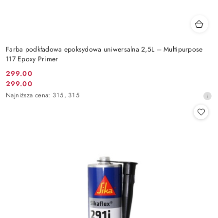
Farba podkładowa epoksydowa uniwersalna 2,5L – Multipurpose
117 Epoxy Primer
299.00
Cena
299.00
Cena
promocyjna:
Najniższa
Najniższa cena:
315
,
315
promocyjna:
cena
z
30
dni
przed
obniżką