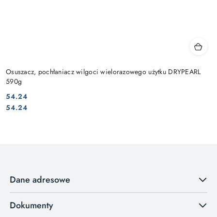
Osuszacz, pochłaniacz wilgoci wielorazowego użytku DRYPEARL
590g
54.24
Cena:
Cena:
54.24
Dane adresowe
Dokumenty