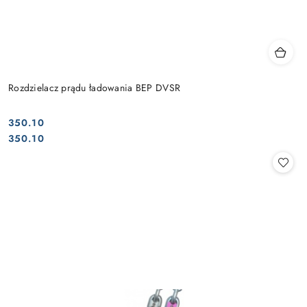
Rozdzielacz prądu ładowania BEP DVSR
350.10
Cena:
Cena:
350.10