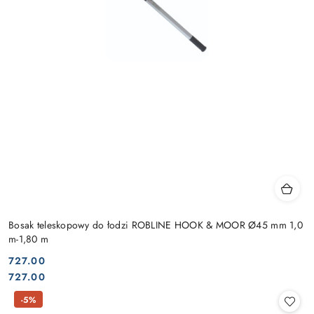
Bosak teleskopowy do łodzi ROBLINE HOOK & MOOR Ø45 mm 1,0
m-1,80 m
727.00
Cena:
Cena:
727.00
-5%