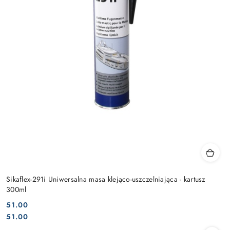
Sikaflex-291i Uniwersalna masa klejąco-uszczelniająca - kartusz
300ml
51.00
Cena:
Cena:
51.00