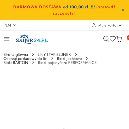
Przejdź do treści głównej
Przejdź do wyszukiwarki
Przejdź do moje konto
Przejdź do menu głównego
Przejdź do opisu produktu
Przejdź do stopki
od 100,00 zł !!!
DARMOWA DOSTAWA
(sprawdź
szczegóły)
PLN
Moje konto
Strona główna
LINY I TAKIELUNEK
Osprzęt pokładowy do lin
Bloki jachtowe
Bloki BARTON
Bloki pojedyńcze PERFORMANCE