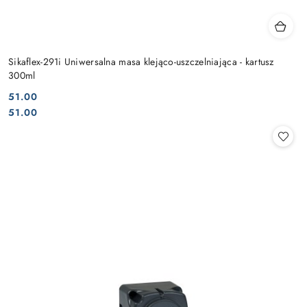
Sikaflex-291i Uniwersalna masa klejąco-uszczelniająca - kartusz
300ml
51.00
Cena:
Cena:
51.00