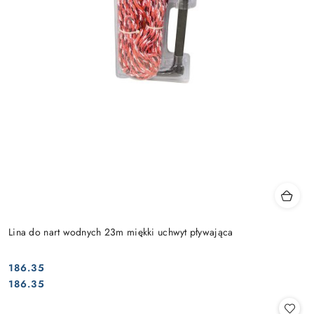
Lina do nart wodnych 23m miękki uchwyt pływająca
186.35
Cena:
Cena:
186.35