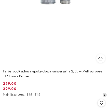
Farba podkładowa epoksydowa uniwersalna 2,5L – Multipurpose
117 Epoxy Primer
299.00
Cena
299.00
Cena
promocyjna:
Najniższa
Najniższa cena:
315
,
315
promocyjna:
cena
z
30