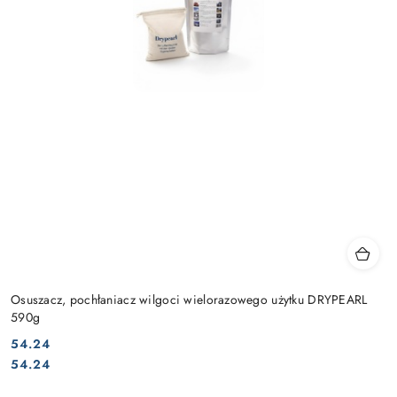
Osuszacz, pochłaniacz wilgoci wielorazowego użytku DRYPEARL
590g
54.24
Cena:
Cena:
54.24