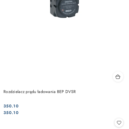
Rozdzielacz prądu ładowania BEP DVSR
350.10
Cena:
Cena:
350.10