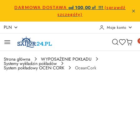
Przejdź do treści głównej
Przejdź do wyszukiwarki
Przejdź do moje konto
Przejdź do menu głównego
Przejdź do opisu produktu
Przejdź do stopki
od 100,00 zł !!!
DARMOWA DOSTAWA
(sprawdź
szczegóły)
PLN
Moje konto
Strona główna
WYPOSAŻENIE POKŁADU
Systemy wykładzin pokładów
System pokładowy OCEN CORK
OceanCork