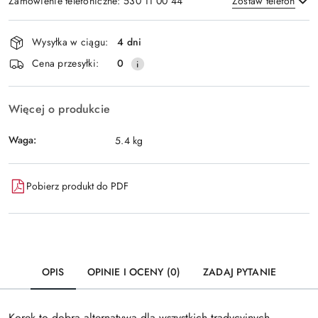
Zamówienie telefoniczne: 530 11 00 44
Zostaw telefon
Dostępność
Wysyłka w ciągu:
4 dni
i
Wyślij
Cena przesyłki:
0
dostawa
Więcej o produkcie
Waga:
5.4 kg
Pobierz produkt do PDF
OPIS
OPINIE I OCENY (0)
ZADAJ PYTANIE
Korek to dobra alternatywa dla wszystkich tradycyjnych