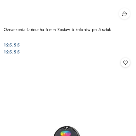
Oznaczenia Łańcucha 6 mm Zestaw 6 kolorów po 5 sztuk
125.55
Cena:
Cena:
125.55