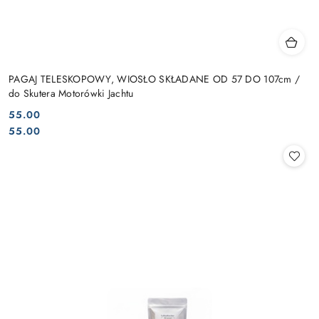
PAGAJ TELESKOPOWY, WIOSŁO SKŁADANE OD 57 DO 107cm /
do Skutera Motorówki Jachtu
55.00
Cena:
Cena:
55.00