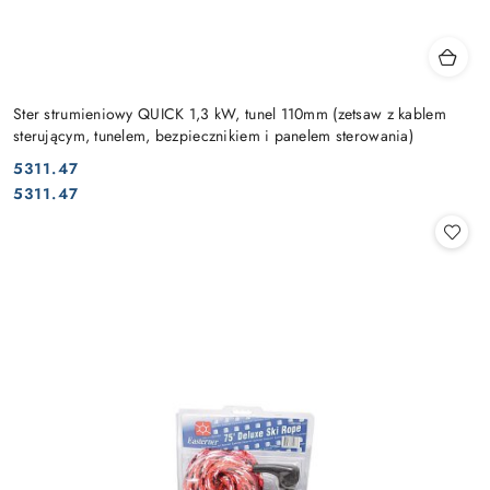
Ster strumieniowy QUICK 1,3 kW, tunel 110mm (zetsaw z kablem
sterującym, tunelem, bezpiecznikiem i panelem sterowania)
5311.47
Cena:
Cena:
5311.47