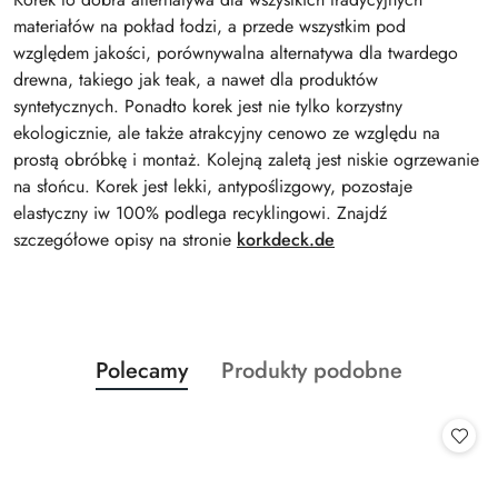
materiałów na pokład łodzi, a przede wszystkim pod
względem jakości, porównywalna alternatywa dla twardego
drewna, takiego jak teak, a nawet dla produktów
syntetycznych. Ponadto korek jest nie tylko korzystny
ekologicznie, ale także atrakcyjny cenowo ze względu na
prostą obróbkę i montaż. Kolejną zaletą jest niskie ogrzewanie
na słońcu. Korek jest lekki, antypoślizgowy, pozostaje
elastyczny iw 100% podlega recyklingowi. Znajdź
szczegółowe opisy na stronie
korkdeck.de
Produkty
Produkty
Polecamy
Produkty podobne
Pomiń karuzelę produktów
o
o
statusie:
statusie: