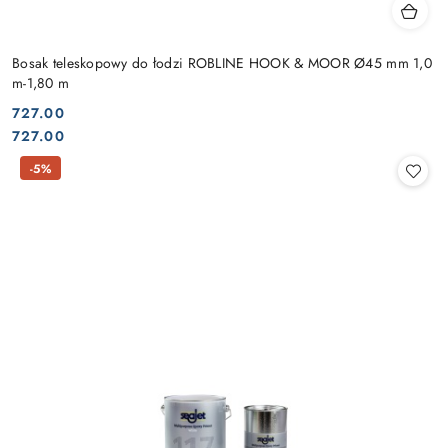
Bosak teleskopowy do łodzi ROBLINE HOOK & MOOR Ø45 mm 1,0
m-1,80 m
727.00
Cena:
Cena:
727.00
-5%