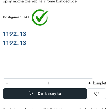
opisy można znaleźć na stronie korkdeck.de
Dostępność:
TAK
cena:
1192.13
1192.13
Cena:
Ilość
komplet
Do koszyka