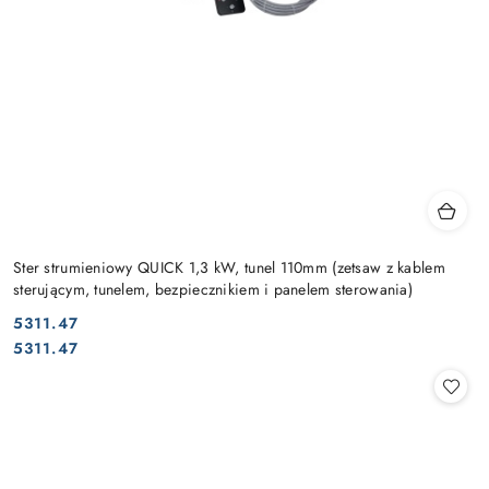
Ster strumieniowy QUICK 1,3 kW, tunel 110mm (zetsaw z kablem
sterującym, tunelem, bezpiecznikiem i panelem sterowania)
5311.47
Cena:
Cena:
5311.47