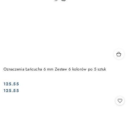
Oznaczenia Łańcucha 6 mm Zestaw 6 kolorów po 5 sztuk
125.55
Cena:
Cena:
125.55