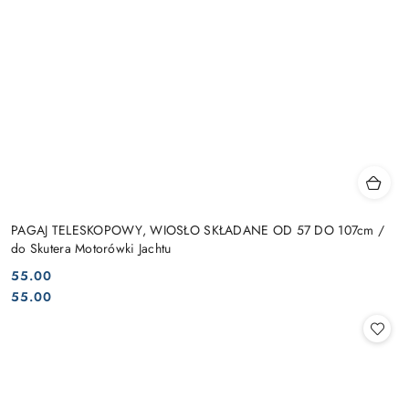
PAGAJ TELESKOPOWY, WIOSŁO SKŁADANE OD 57 DO 107cm /
do Skutera Motorówki Jachtu
55.00
Cena:
Cena:
55.00