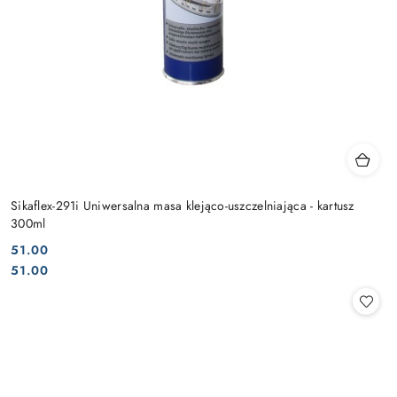
Sikaflex-291i Uniwersalna masa klejąco-uszczelniająca - kartusz
300ml
51.00
Cena:
Cena:
51.00