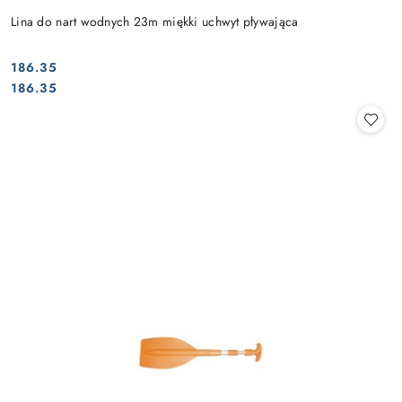
Lina do nart wodnych 23m miękki uchwyt pływająca
186.35
Cena:
Cena:
186.35