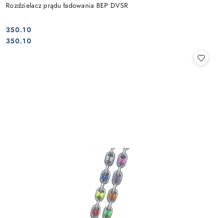
Rozdzielacz prądu ładowania BEP DVSR
350.10
Cena:
Cena:
350.10