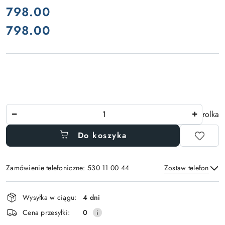
cena:
798.00
798.00
Cena:
Ilość
rolka
Do koszyka
Zamówienie telefoniczne: 530 11 00 44
Zostaw telefon
Dostępność
Wysyłka w ciągu:
4 dni
i
Wyślij
Cena przesyłki:
0
dostawa