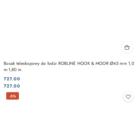
Bosak teleskopowy do łodzi ROBLINE HOOK & MOOR Ø45 mm 1,0
m-1,80 m
727.00
Cena:
Cena:
727.00
-5%