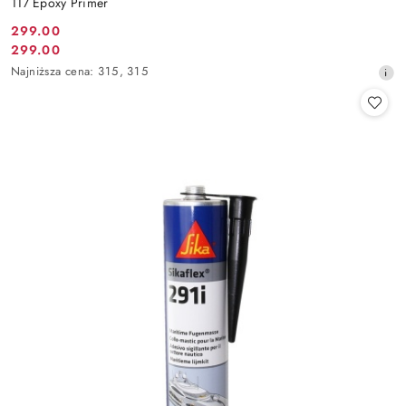
117 Epoxy Primer
299.00
Cena
299.00
Cena
promocyjna:
Najniższa
Najniższa cena:
315
,
315
promocyjna:
cena
z
30
dni
przed
obniżką