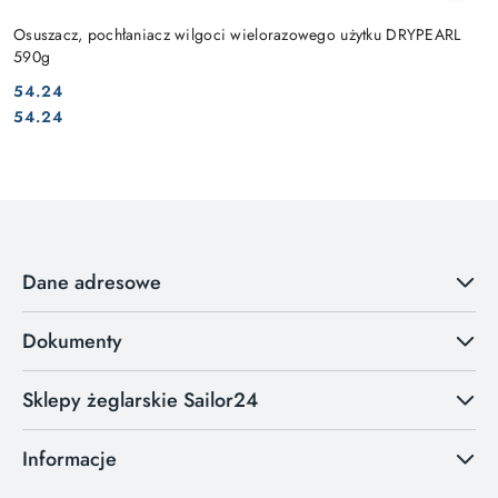
Osuszacz, pochłaniacz wilgoci wielorazowego użytku DRYPEARL
590g
54.24
Cena:
Cena:
54.24
Dane adresowe
Dokumenty
Sklepy żeglarskie Sailor24
Informacje