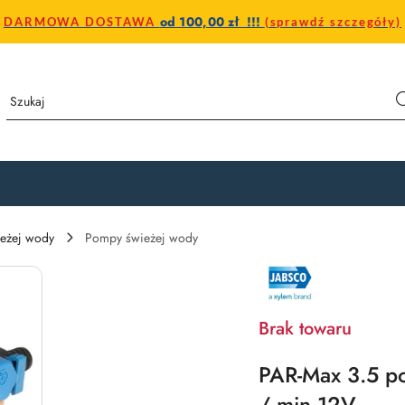
od 100,00 zł !!!
DARMOWA DOSTAWA
(sprawdź szczegóły)
ieżej wody
Pompy świeżej wody
NAZWA
PRODUCENTA:
JABSCO
Brak towaru
PAR-Max 3.5 po
/ min 12V