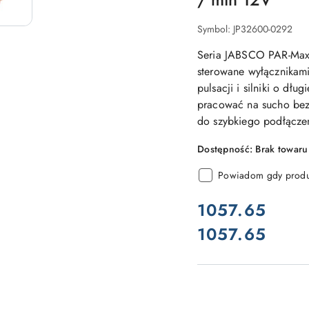
Symbol:
JP32600-0292
Seria JABSCO PAR-Max
sterowane wyłącznikam
pulsacji i silniki o dł
pracować na sucho bez 
do szybkiego podłącze
Dostępność:
Brak towaru
Powiadom gdy produk
cena:
1057.65
1057.65
Cena: