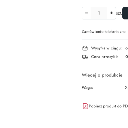
Ilość
szt.
Zamówienie telefoniczne:
Dostępność
Wysyłka w ciągu:
o
i
Cena przesyłki:
dostawa
Więcej o produkcie
Waga:
2
Pobierz produkt do P