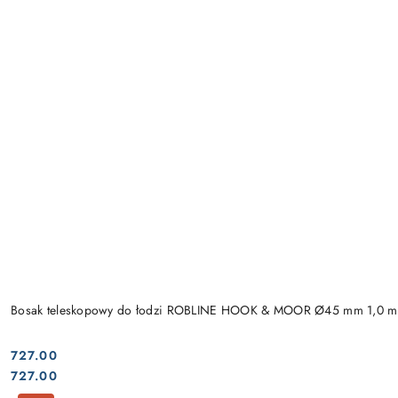
Bosak teleskopowy do łodzi ROBLINE HOOK & MOOR Ø45 mm 1,0 m
727.00
Cena:
Cena:
727.00