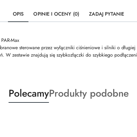
OPIS
OPINIE I OCENY (0)
ZADAJ PYTANIE
i PAR-Max
anowe sterowane przez wyłączniki ciśnieniowe i silniki o długiej 
 W zestawie znajdują się szybkozłączki do szybkiego podłączeni
Produkty
Produkty
Polecamy
Produkty podobne
o
o
statusie:
statusie: