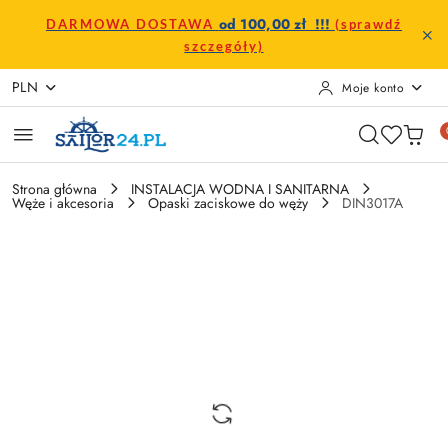
Przejdź do treści głównej
Przejdź do wyszukiwarki
Przejdź do moje konto
Przejdź do menu głównego
Przejdź do opisu produktu
Przejdź do stopki
od 100,00 zł !!!
DARMOWA DOSTAWA
(sprawdź
szczegóły)
PLN
Moje konto
Strona główna
INSTALACJA WODNA I SANITARNA
Węże i akcesoria
Opaski zaciskowe do węży
DIN3017A