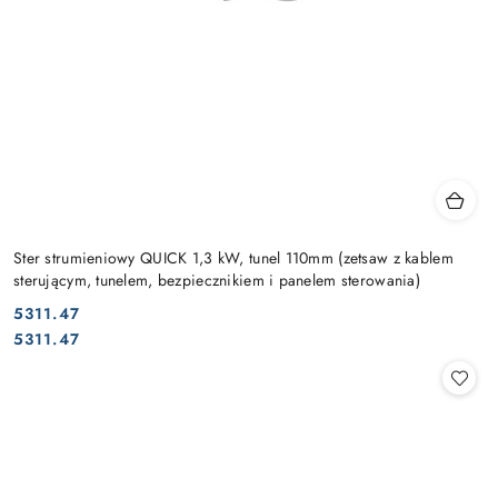
Ster strumieniowy QUICK 1,3 kW, tunel 110mm (zetsaw z kablem
sterującym, tunelem, bezpiecznikiem i panelem sterowania)
5311.47
Cena:
Cena:
5311.47