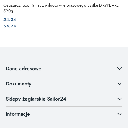
Osuszacz, pochłaniacz wilgoci wielorazowego użytku DRYPEARL
590g
54.24
Cena:
Cena:
54.24
Dane adresowe
Dokumenty
Sklepy żeglarskie Sailor24
Informacje