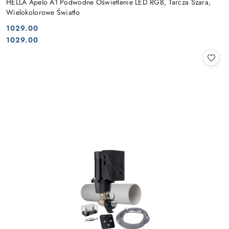
HELLA Apelo A1 Podwodne Oświetlenie LED RGB, Tarcza Szara,
Wielokolorowe Światło
1029.00
Cena:
Cena:
1029.00