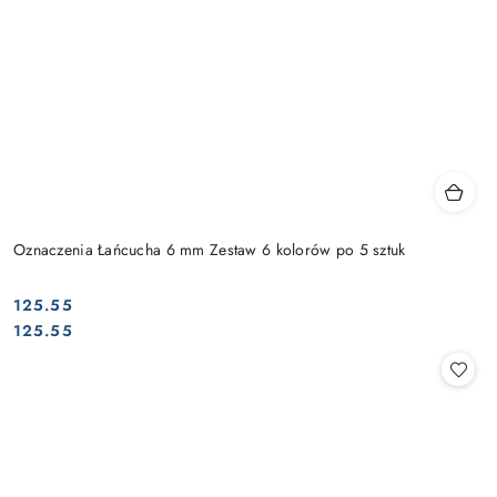
Oznaczenia Łańcucha 6 mm Zestaw 6 kolorów po 5 sztuk
125.55
Cena:
Cena:
125.55