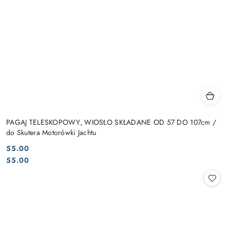
PAGAJ TELESKOPOWY, WIOSŁO SKŁADANE OD 57 DO 107cm /
do Skutera Motorówki Jachtu
55.00
Cena:
Cena:
55.00