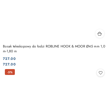
Bosak teleskopowy do łodzi ROBLINE HOOK & MOOR Ø45 mm 1,0
m-1,80 m
727.00
Cena:
Cena:
727.00
-5%