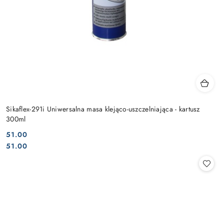
Sikaflex-291i Uniwersalna masa klejąco-uszczelniająca - kartusz
300ml
51.00
Cena:
Cena:
51.00