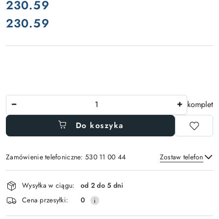
cena:
230.59
230.59
Cena:
Ilość
komplet
Do koszyka
Zamówienie telefoniczne: 530 11 00 44
Zostaw telefon
Dostępność
Wysyłka w ciągu:
od 2 do 5 dni
i
Wyślij
Cena przesyłki:
0
dostawa