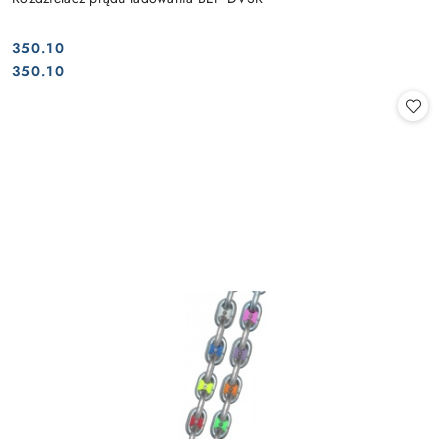
350.10
Cena:
Cena:
350.10