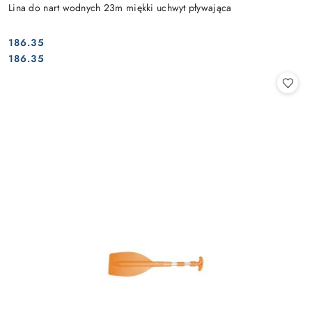
Lina do nart wodnych 23m miękki uchwyt pływająca
186.35
Cena:
Cena:
186.35