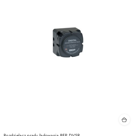
Rozdzielacz prądu ładowania BEP DVSR