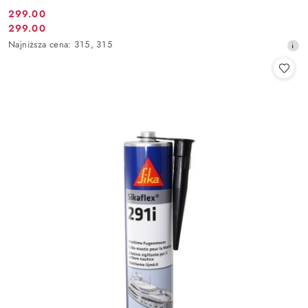
299.00
Cena
299.00
Cena
promocyjna:
Najniższa
Najniższa cena:
315
,
315
promocyjna:
cena
z
30
dni
przed
obniżką