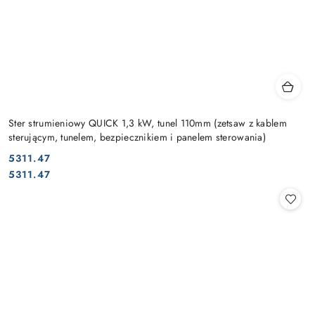
Ster strumieniowy QUICK 1,3 kW, tunel 110mm (zetsaw z kablem
sterującym, tunelem, bezpiecznikiem i panelem sterowania)
5311.47
Cena:
Cena:
5311.47