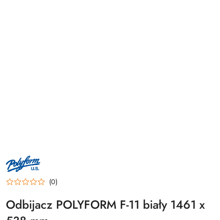
LOGO
PRODUCENTA
POLYFORM
U.S.
(0)
–
AMERYKAŃSKI
PRODUCENT
Odbijacz POLYFORM F-11 biały 1461 x
BOJEK
I