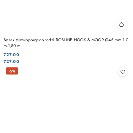
Bosak teleskopowy do łodzi ROBLINE HOOK & MOOR Ø45 mm 1,0
m-1,80 m
727.00
Cena:
Cena:
727.00
-5%