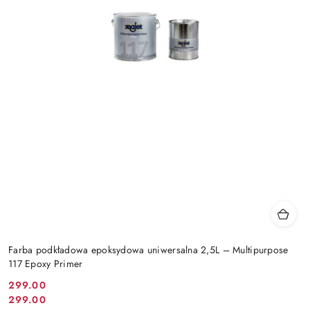
Farba podkładowa epoksydowa uniwersalna 2,5L – Multipurpose
117 Epoxy Primer
299.00
Cena
299.00
Cena
promocyjna: