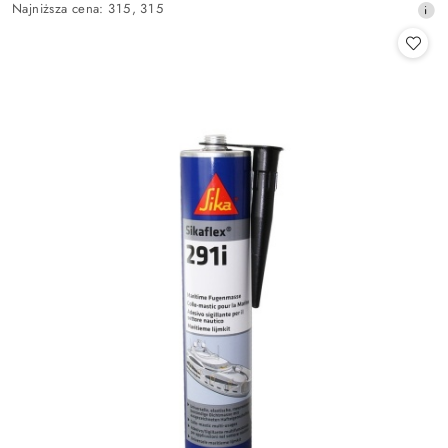
Najniższa
Najniższa cena:
315
,
315
promocyjna:
cena
z
30
dni
przed
obniżką