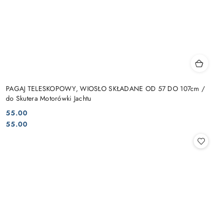
PAGAJ TELESKOPOWY, WIOSŁO SKŁADANE OD 57 DO 107cm /
do Skutera Motorówki Jachtu
55.00
Cena:
Cena:
55.00