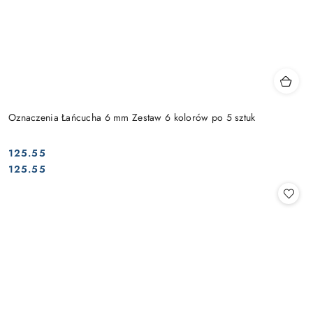
Oznaczenia Łańcucha 6 mm Zestaw 6 kolorów po 5 sztuk
125.55
Cena:
Cena:
125.55