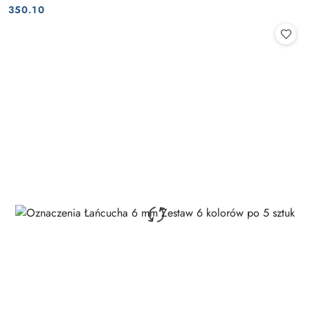
Cena:
Cena:
350.10