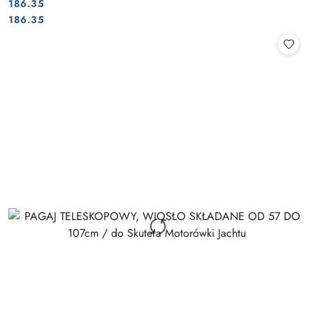
186.35
Cena:
Cena:
186.35