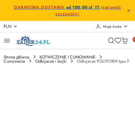
Przejdź do treści głównej
Przejdź do wyszukiwarki
Przejdź do moje konto
Przejdź do menu głównego
Przejdź do opisu produktu
Przejdź do stopki
od 100,00 zł !!!
DARMOWA DOSTAWA
(sprawdź
szczegóły)
PLN
Moje konto
Strona główna
KOTWICZENIE I CUMOWANIE
Cumowanie
Odbijacze i bojki
Odbijacze POLYFORM typu F