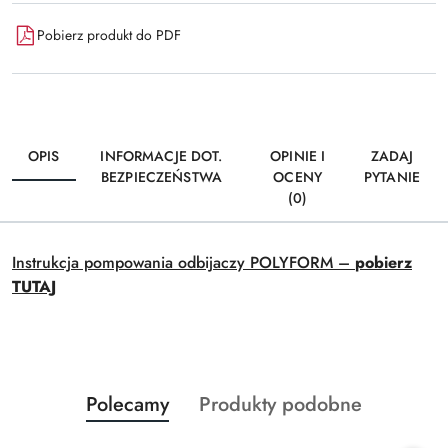
Pobierz produkt do PDF
OPIS
INFORMACJE DOT.
OPINIE I
ZADAJ
BEZPIECZEŃSTWA
OCENY
PYTANIE
(0)
Instrukcja pompowania odbijaczy POLYFORM –
pobierz
TUTAJ
Produkty
Produkty
Polecamy
Produkty podobne
Pomiń karuzelę produktów
o
o