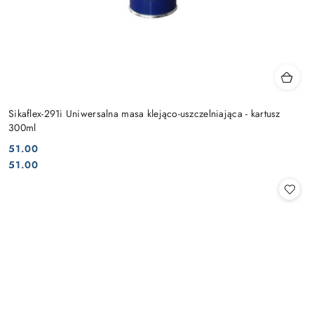
Sikaflex-291i Uniwersalna masa klejąco-uszczelniająca - kartusz
300ml
51.00
Cena:
Cena:
51.00