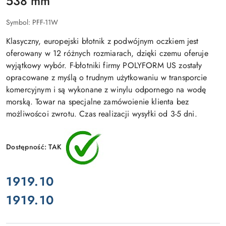
538 mm
ODBIJACZY
MORSKICH
Symbol:
PFF-11W
Klasyczny, europejski błotnik z podwójnym oczkiem jest
oferowany w 12 różnych rozmiarach, dzięki czemu oferuje
wyjątkowy wybór. F-błotniki firmy POLYFORM US zostały
opracowane z myślą o trudnym użytkowaniu w transporcie
komercyjnym i są wykonane z winylu odpornego na wodę
morską. Towar na specjalne zamówoienie klienta bez
możliwoścoi zwrotu. Czas realizacji wysyłki od 3-5 dni.
Dostępność:
TAK
cena:
1919.10
1919.10
Cena: