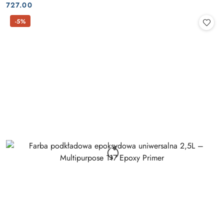
Cena:
Cena:
727.00
-5%