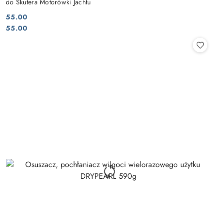
do Skutera Motorówki Jachtu
55.00
Cena:
Cena:
55.00