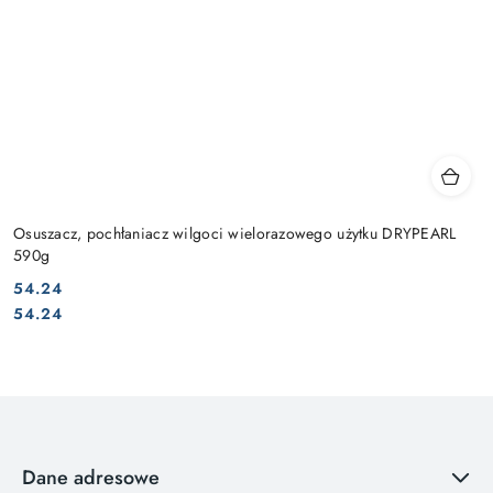
Osuszacz, pochłaniacz wilgoci wielorazowego użytku DRYPEARL
590g
54.24
Cena:
Cena:
54.24
Dane adresowe