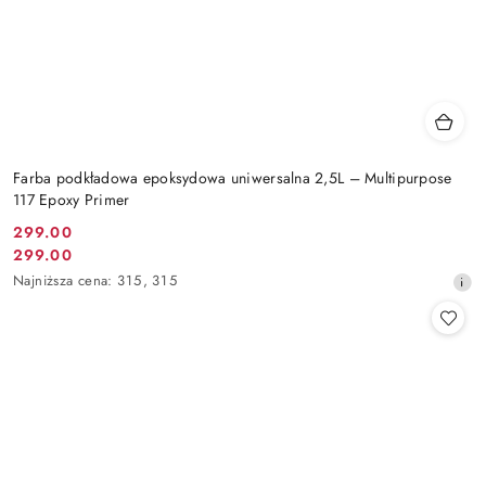
Farba podkładowa epoksydowa uniwersalna 2,5L – Multipurpose
117 Epoxy Primer
299.00
Cena
299.00
Cena
promocyjna:
Najniższa
Najniższa cena:
315
,
315
promocyjna:
cena
z
30
dni
przed
obniżką