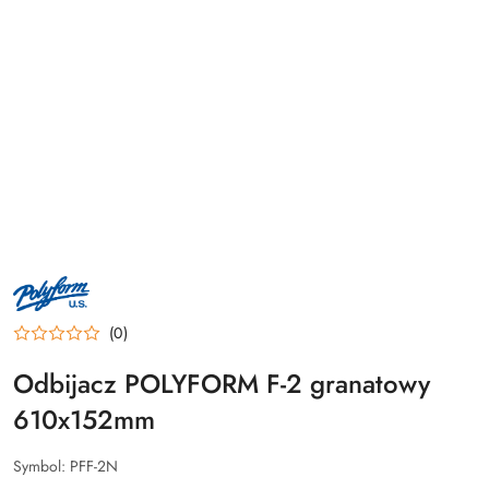
LOGO
PRODUCENTA
POLYFORM
U.S.
(0)
–
AMERYKAŃSKI
PRODUCENT
Odbijacz POLYFORM F-2 granatowy
BOJEK
I
610x152mm
ODBIJACZY
MORSKICH
Symbol:
PFF-2N