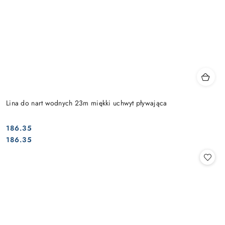
Lina do nart wodnych 23m miękki uchwyt pływająca
186.35
Cena:
Cena:
186.35