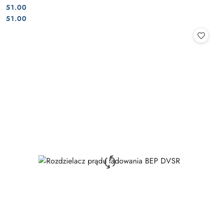
51.00
Cena:
Cena:
51.00