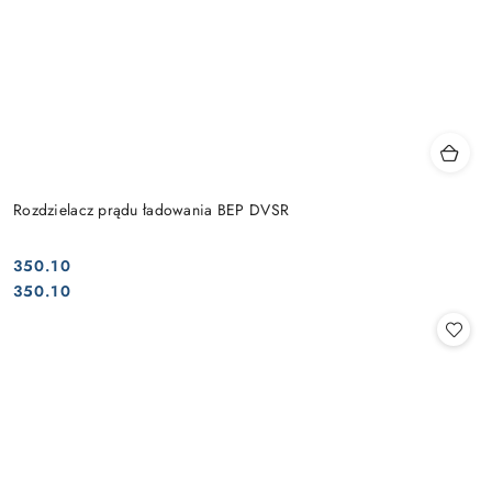
Rozdzielacz prądu ładowania BEP DVSR
350.10
Cena:
Cena:
350.10