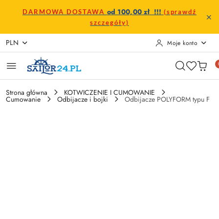
Przejdź do treści głównej
Przejdź do wyszukiwarki
Przejdź do moje konto
Przejdź do menu głównego
Przejdź do opisu produktu
Przejdź do stopki
od 100,00 zł !!!
DARMOWA DOSTAWA
(sprawdź
szczegóły)
PLN
Moje konto
Strona główna
KOTWICZENIE I CUMOWANIE
Cumowanie
Odbijacze i bojki
Odbijacze POLYFORM typu F