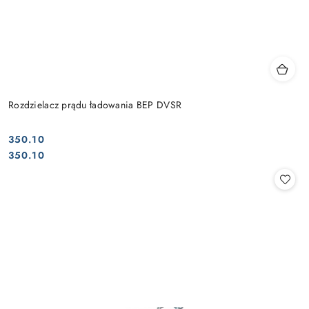
Rozdzielacz prądu ładowania BEP DVSR
350.10
Cena:
Cena:
350.10