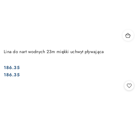
Lina do nart wodnych 23m miękki uchwyt pływająca
186.35
Cena:
Cena:
186.35