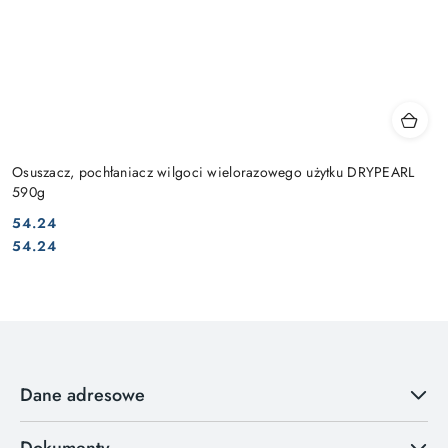
Osuszacz, pochłaniacz wilgoci wielorazowego użytku DRYPEARL
590g
54.24
Cena:
Cena:
54.24
Dane adresowe
Dokumenty