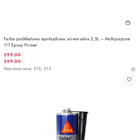
Farba podkładowa epoksydowa uniwersalna 2,5L – Multipurpose
117 Epoxy Primer
299.00
Cena
299.00
Cena
promocyjna:
Najniższa
Najniższa cena:
315
,
315
promocyjna:
cena
z
30
dni
przed
obniżką