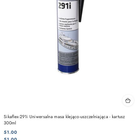
Sikaflex-291i Uniwersalna masa klejąco-uszczelniająca - kartusz
300ml
51.00
Cena:
Cena:
51.00