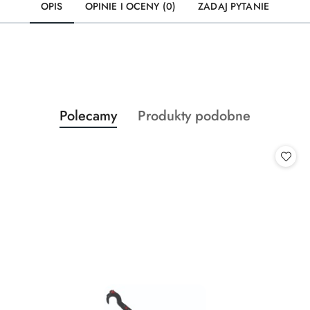
OPIS
OPINIE I OCENY (0)
ZADAJ PYTANIE
Produkty
Produkty
Polecamy
Produkty podobne
Pomiń karuzelę produktów
o
o
statusie:
statusie: