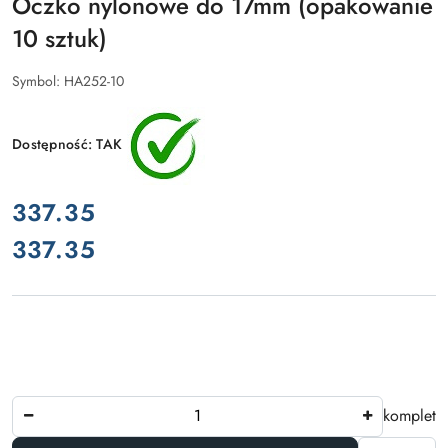
Oczko nylonowe do 17mm (opakowanie
10 sztuk)
Symbol:
HA252-10
Dostępność:
TAK
cena:
337.35
337.35
Cena:
Ilość
komplet