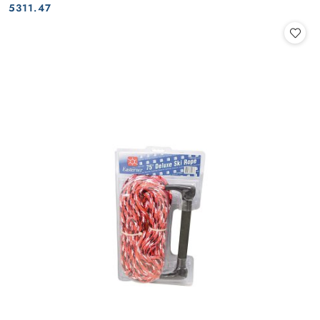
Cena:
Cena:
5311.47