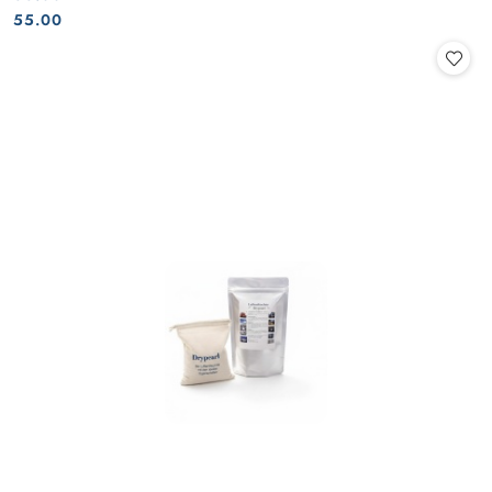
Cena:
Cena:
55.00