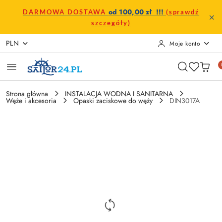
Przejdź do treści głównej
Przejdź do wyszukiwarki
Przejdź do moje konto
Przejdź do menu głównego
Przejdź do opisu produktu
Przejdź do stopki
od 100,00 zł !!!
DARMOWA DOSTAWA
(sprawdź
szczegóły)
PLN
Moje konto
Strona główna
INSTALACJA WODNA I SANITARNA
Węże i akcesoria
Opaski zaciskowe do węży
DIN3017A