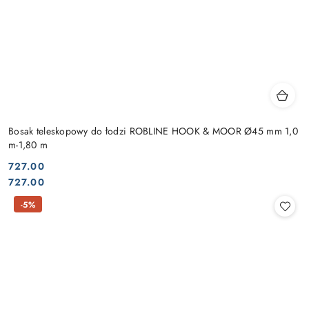
Bosak teleskopowy do łodzi ROBLINE HOOK & MOOR Ø45 mm 1,0
m-1,80 m
727.00
Cena:
Cena:
727.00
-5%