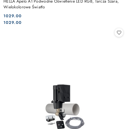
HELLA Apelo A1 Podwodne Oświetlenie LED RGB, Tarcza Szara,
Wielokolorowe Światło
1029.00
Cena:
Cena:
1029.00