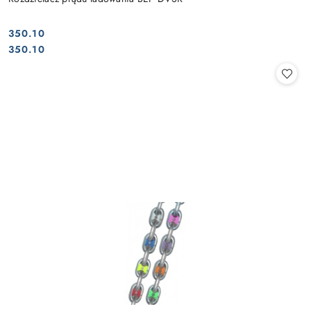
350.10
Cena:
Cena:
350.10