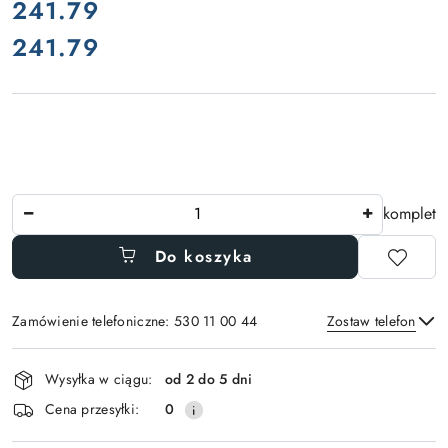
cena:
241.79
241.79
Cena:
Ilość
komplet
Do koszyka
Zamówienie telefoniczne: 530 11 00 44
Zostaw telefon
Dostępność
Wysyłka w ciągu:
od 2 do 5 dni
i
Wyślij
Cena przesyłki:
0
dostawa