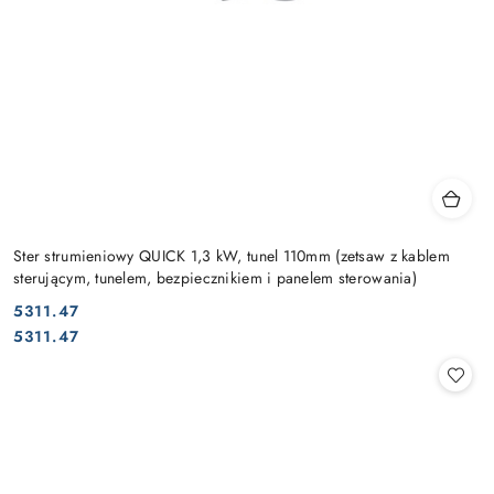
Ster strumieniowy QUICK 1,3 kW, tunel 110mm (zetsaw z kablem
sterującym, tunelem, bezpiecznikiem i panelem sterowania)
5311.47
Cena:
Cena:
5311.47