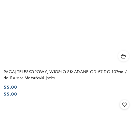
PAGAJ TELESKOPOWY, WIOSŁO SKŁADANE OD 57 DO 107cm /
do Skutera Motorówki Jachtu
55.00
Cena:
Cena:
55.00