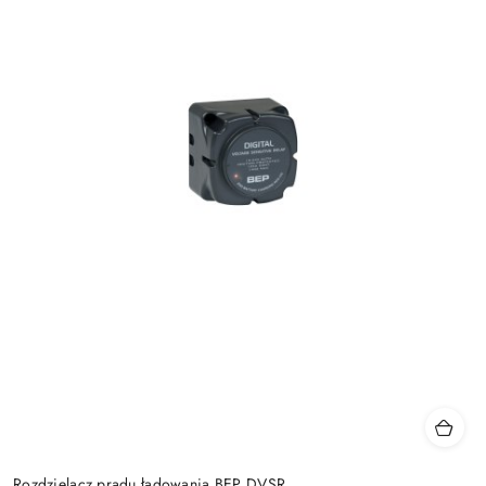
Rozdzielacz prądu ładowania BEP DVSR