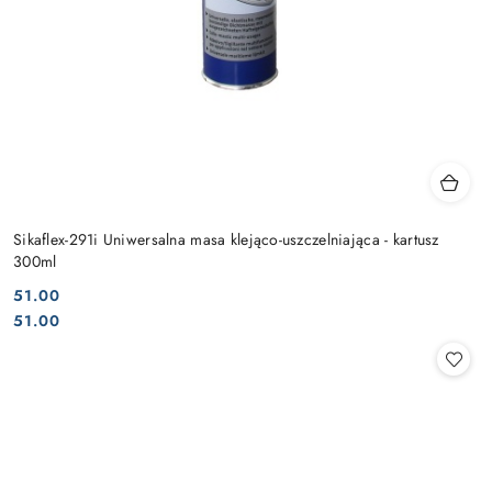
Sikaflex-291i Uniwersalna masa klejąco-uszczelniająca - kartusz
300ml
51.00
Cena:
Cena:
51.00