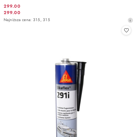
299.00
Cena
299.00
Cena
promocyjna:
Najniższa
Najniższa cena:
315
,
315
promocyjna:
cena
z
30
dni
przed
obniżką