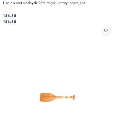
Lina do nart wodnych 23m miękki uchwyt pływająca
186.35
Cena:
Cena:
186.35