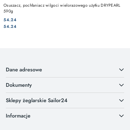
Osuszacz, pochłaniacz wilgoci wielorazowego użytku DRYPEARL
590g
54.24
Cena:
Cena:
54.24
Dane adresowe
Dokumenty
Sklepy żeglarskie Sailor24
Informacje