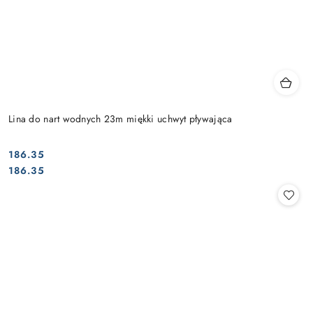
Lina do nart wodnych 23m miękki uchwyt pływająca
186.35
Cena:
Cena:
186.35