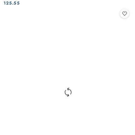
Cena:
Cena:
125.55