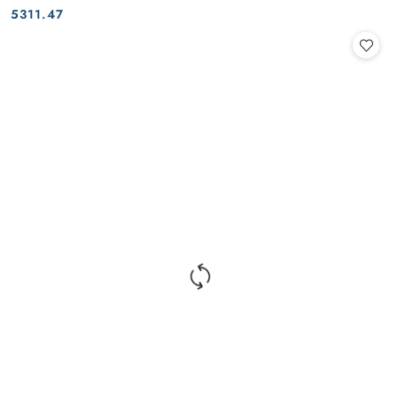
Cena:
Cena:
5311.47