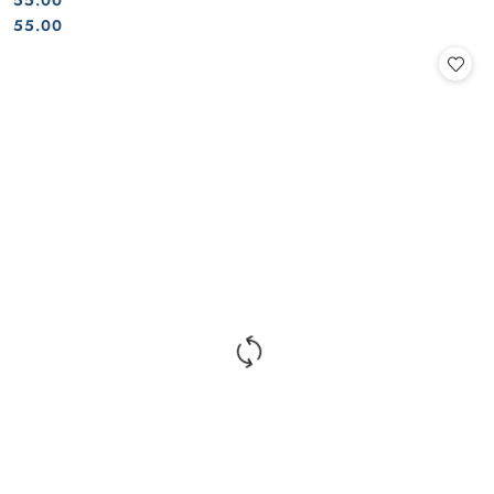
55.00
Cena:
Cena:
55.00