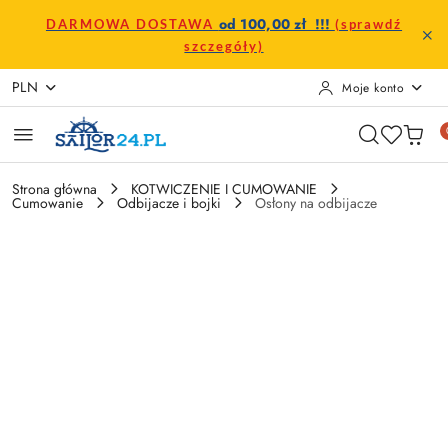
Przejdź do treści głównej
Przejdź do wyszukiwarki
Przejdź do moje konto
Przejdź do menu głównego
Przejdź do opisu produktu
Przejdź do stopki
od 100,00 zł !!!
DARMOWA DOSTAWA
(sprawdź
szczegóły)
PLN
Moje konto
Strona główna
KOTWICZENIE I CUMOWANIE
Cumowanie
Odbijacze i bojki
Osłony na odbijacze