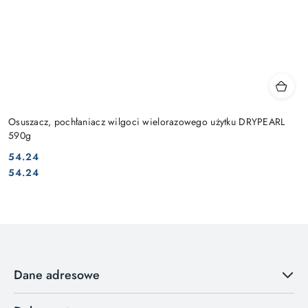
Osuszacz, pochłaniacz wilgoci wielorazowego użytku DRYPEARL
590g
54.24
Cena:
Cena:
54.24
Dane adresowe