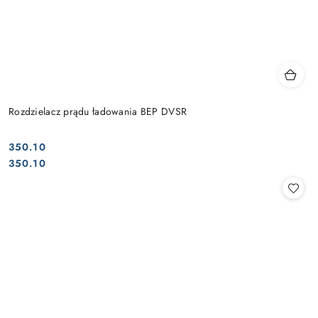
Rozdzielacz prądu ładowania BEP DVSR
350.10
Cena:
Cena:
350.10