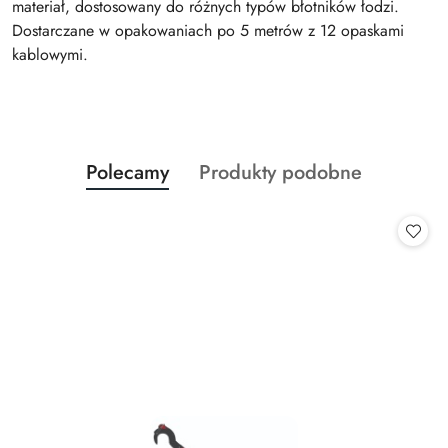
materiał, dostosowany do różnych typów błotników łodzi.
Dostarczane w opakowaniach po 5 metrów z 12 opaskami
kablowymi.
Produkty
Produkty
Polecamy
Produkty podobne
Pomiń karuzelę produktów
o
o
statusie:
statusie: