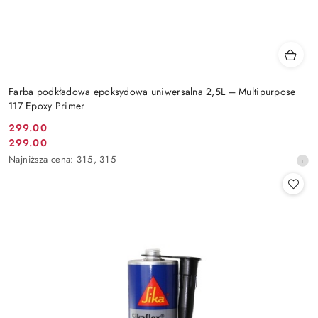
Farba podkładowa epoksydowa uniwersalna 2,5L – Multipurpose
117 Epoxy Primer
299.00
Cena
299.00
Cena
promocyjna:
Najniższa
Najniższa cena:
315
,
315
promocyjna:
cena
z
30
dni
przed
obniżką