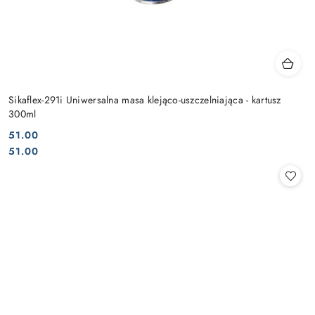
Sikaflex-291i Uniwersalna masa klejąco-uszczelniająca - kartusz
300ml
51.00
Cena:
Cena:
51.00