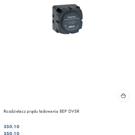
Rozdzielacz prądu ładowania BEP DVSR
350.10
Cena:
Cena:
350.10