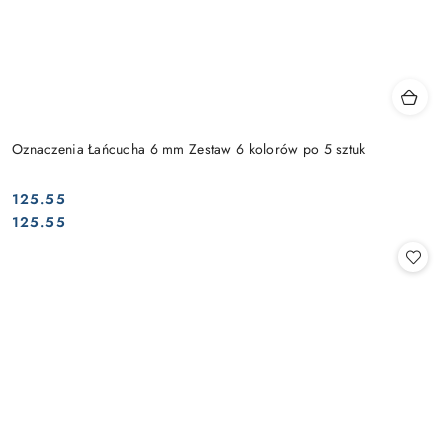
Oznaczenia Łańcucha 6 mm Zestaw 6 kolorów po 5 sztuk
125.55
Cena:
Cena:
125.55