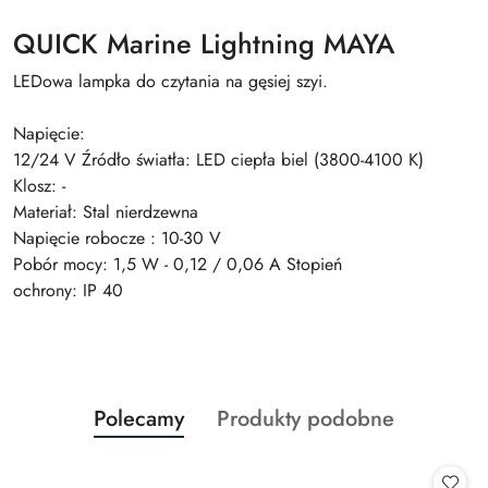
QUICK Marine Lightning MAYA
LEDowa lampka do czytania na gęsiej szyi.
Napięcie:
12/24 V Źródło światła: LED ciepła biel (3800-4100 K)
Klosz: -
Materiał: Stal nierdzewna
Napięcie robocze : 10-30 V
Pobór mocy: 1,5 W - 0,12 / 0,06 A Stopień
ochrony: IP 40
Produkty
Produkty
Polecamy
Produkty podobne
Pomiń karuzelę produktów
o
o
statusie:
statusie: