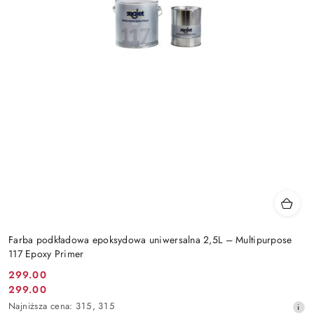
Farba podkładowa epoksydowa uniwersalna 2,5L – Multipurpose
117 Epoxy Primer
299.00
Cena
299.00
Cena
promocyjna:
Najniższa
Najniższa cena:
315
,
315
promocyjna: