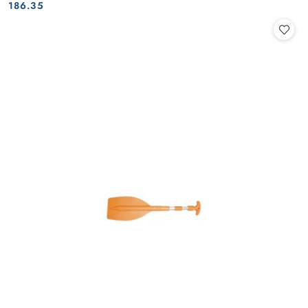
Cena:
Cena:
186.35