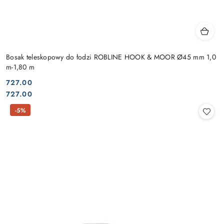
Bosak teleskopowy do łodzi ROBLINE HOOK & MOOR Ø45 mm 1,0
m-1,80 m
727.00
Cena:
Cena:
727.00
-5%