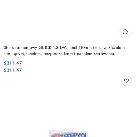
Ster strumieniowy QUICK 1,3 kW, tunel 110mm (zetsaw z kablem
sterującym, tunelem, bezpiecznikiem i panelem sterowania)
5311.47
Cena:
Cena:
5311.47