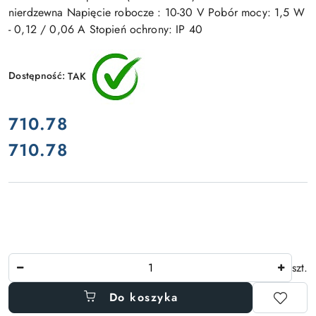
nierdzewna Napięcie robocze : 10-30 V Pobór mocy: 1,5 W
- 0,12 / 0,06 A Stopień ochrony: IP 40
Dostępność:
TAK
cena:
710.78
710.78
Cena:
Ilość
szt.
Do koszyka