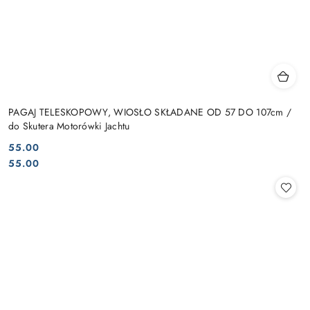
PAGAJ TELESKOPOWY, WIOSŁO SKŁADANE OD 57 DO 107cm /
do Skutera Motorówki Jachtu
55.00
Cena:
Cena:
55.00