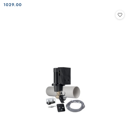
Cena:
Cena:
1029.00