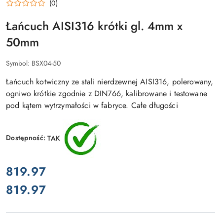
(0)
Łańcuch AISI316 krótki gl. 4mm x
50mm
Symbol:
BSX04-50
Łańcuch kotwiczny ze stali nierdzewnej AISI316, polerowany,
ogniwo krótkie zgodnie z DIN766, kalibrowane i testowane
pod kątem wytrzymałości w fabryce. Całe długości
Dostępność:
TAK
cena:
819.97
819.97
Cena: