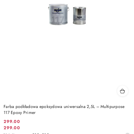
Farba podkładowa epoksydowa uniwersalna 2,5L – Multipurpose
117 Epoxy Primer
299.00
Cena
299.00
Cena
promocyjna: