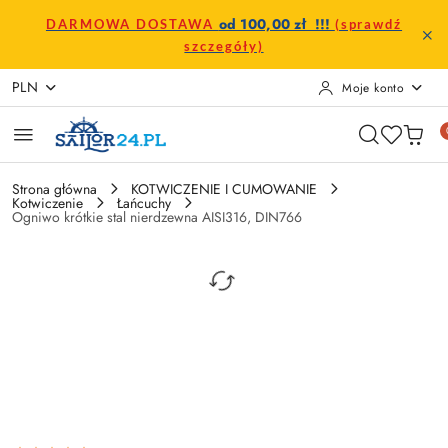
Przejdź do treści głównej
Przejdź do wyszukiwarki
Przejdź do moje konto
Przejdź do menu głównego
Przejdź do opisu produktu
Przejdź do stopki
od 100,00 zł !!!
DARMOWA DOSTAWA
(sprawdź
szczegóły)
PLN
Moje konto
Strona główna
KOTWICZENIE I CUMOWANIE
Kotwiczenie
Łańcuchy
Ogniwo krótkie stal nierdzewna AISI316, DIN766