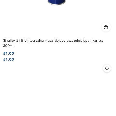
Sikaflex-291i Uniwersalna masa klejąco-uszczelniająca - kartusz
300ml
51.00
Cena:
Cena:
51.00