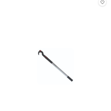
statusie:
statusie: