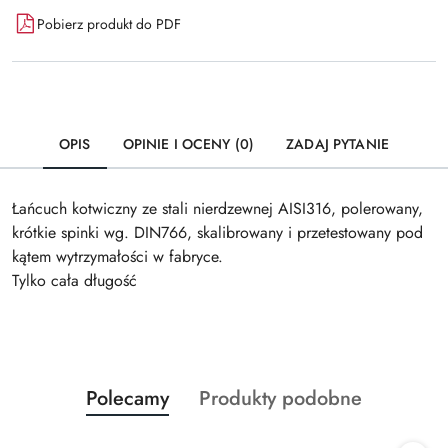
Pobierz produkt do PDF
OPIS
OPINIE I OCENY (0)
ZADAJ PYTANIE
Łańcuch kotwiczny ze stali nierdzewnej AISI316, polerowany,
krótkie spinki wg. DIN766, skalibrowany i przetestowany pod
kątem wytrzymałości w fabryce.
Tylko cała długość
Produkty
Produkty
Polecamy
Produkty podobne
Pomiń karuzelę produktów
o
o