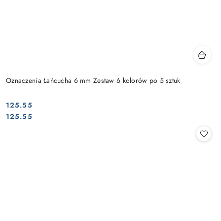
Oznaczenia Łańcucha 6 mm Zestaw 6 kolorów po 5 sztuk
125.55
Cena:
Cena:
125.55