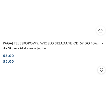
PAGAJ TELESKOPOWY, WIOSŁO SKŁADANE OD 57 DO 107cm /
do Skutera Motorówki Jachtu
55.00
Cena:
Cena:
55.00