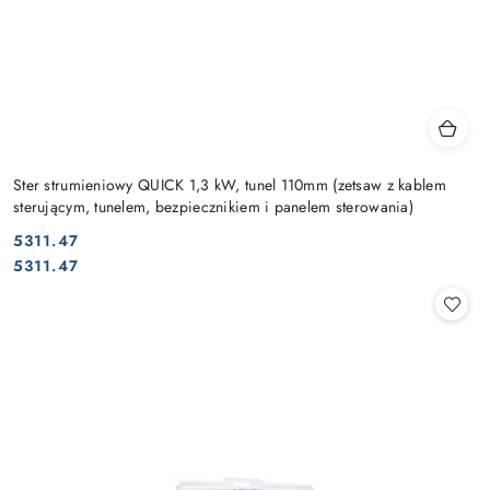
Ster strumieniowy QUICK 1,3 kW, tunel 110mm (zetsaw z kablem
sterującym, tunelem, bezpiecznikiem i panelem sterowania)
5311.47
Cena:
Cena:
5311.47