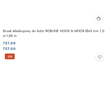
Bosak teleskopowy do łodzi ROBLINE HOOK & MOOR Ø45 mm 1,0
m-1,80 m
727.00
Cena:
Cena:
727.00
-5%