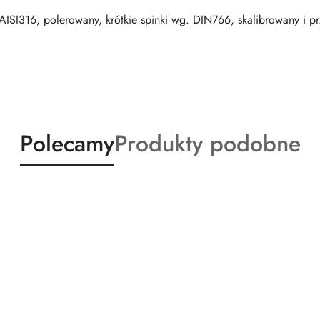
 AISI316, polerowany, krótkie spinki wg. DIN766, skalibrowany i 
Produkty
Produkty
Polecamy
Produkty podobne
o
o
statusie:
statusie: