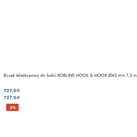
Bosak teleskopowy do łodzi ROBLINE HOOK & MOOR Ø45 mm 1,0 m
727.00
Cena:
Cena:
727.00
-5%