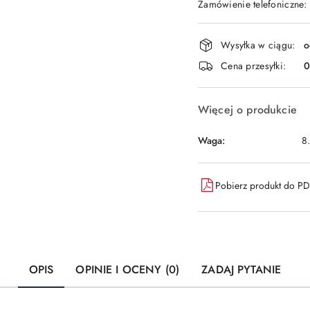
Zamówienie telefoniczne:
Dostępność
Wysyłka w ciągu:
o
i
Cena przesyłki:
dostawa
Więcej o produkcie
Waga:
8
Pobierz produkt do P
OPIS
OPINIE I OCENY (0)
ZADAJ PYTANIE