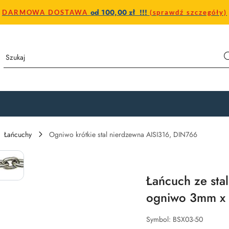
od 100,00 zł !!!
DARMOWA DOSTAWA
(sprawdź szczegóły)
Łańcuchy
Ogniwo krótkie stal nierdzewna AISI316, DIN766
Łańcuch ze stal
ogniwo 3mm x
Symbol:
BSX03-50