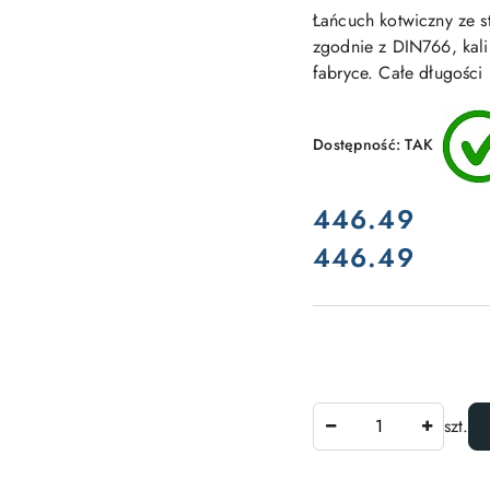
Łańcuch kotwiczny ze s
zgodnie z DIN766, kal
fabryce. Całe długości
Dostępność:
TAK
cena:
446.49
446.49
Cena:
Ilość
szt.