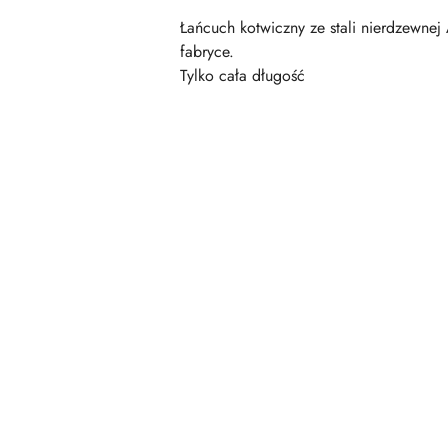
Łańcuch kotwiczny ze stali nierdzewnej
fabryce.
Tylko cała długość
Pomiń karuzelę produktów