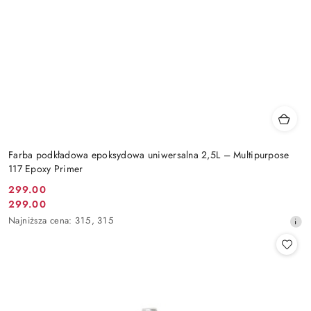
Farba podkładowa epoksydowa uniwersalna 2,5L – Multipurpose
117 Epoxy Primer
299.00
Cena
299.00
Cena
promocyjna:
Najniższa
Najniższa cena:
315
,
315
promocyjna:
cena
z
30
dni
przed
obniżką