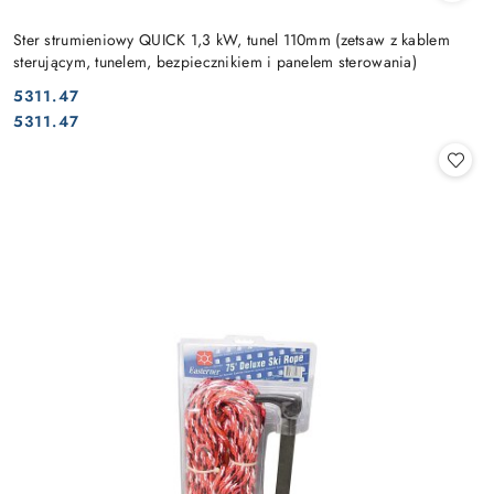
Ster strumieniowy QUICK 1,3 kW, tunel 110mm (zetsaw z kablem
sterującym, tunelem, bezpiecznikiem i panelem sterowania)
5311.47
Cena:
Cena:
5311.47