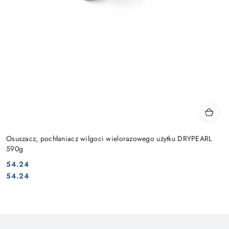
Osuszacz, pochłaniacz wilgoci wielorazowego użytku DRYPEARL
590g
54.24
Cena:
Cena:
54.24