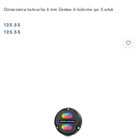
Oznaczenia Łańcucha 6 mm Zestaw 6 kolorów po 5 sztuk
125.55
Cena:
Cena:
125.55