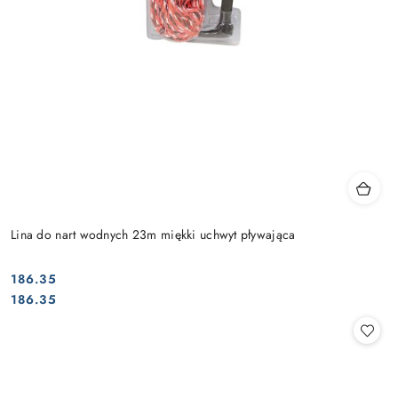
Lina do nart wodnych 23m miękki uchwyt pływająca
186.35
Cena:
Cena:
186.35