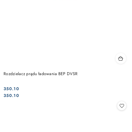
Rozdzielacz prądu ładowania BEP DVSR
350.10
Cena:
Cena:
350.10