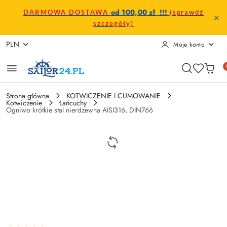
Przejdź do treści głównej
Przejdź do wyszukiwarki
Przejdź do moje konto
Przejdź do menu głównego
Przejdź do opisu produktu
Przejdź do stopki
od 100,00 zł !!!
DARMOWA DOSTAWA
(sprawdź
szczegóły)
PLN
Moje konto
Strona główna
KOTWICZENIE I CUMOWANIE
Kotwiczenie
Łańcuchy
Ogniwo krótkie stal nierdzewna AISI316, DIN766