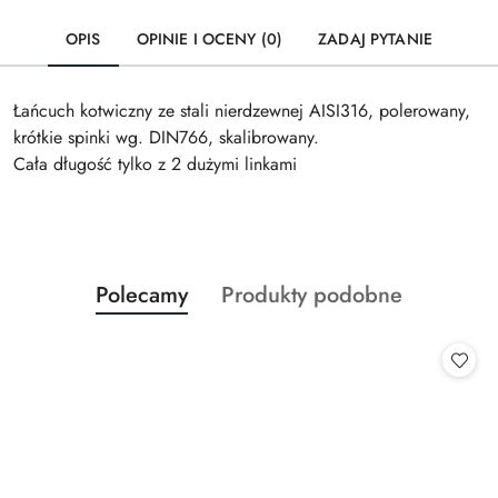
OPIS
OPINIE I OCENY (0)
ZADAJ PYTANIE
Łańcuch kotwiczny ze stali nierdzewnej AISI316, polerowany,
krótkie spinki wg. DIN766, skalibrowany.
Cała długość tylko z 2 dużymi linkami
Produkty
Produkty
Polecamy
Produkty podobne
Pomiń karuzelę produktów
o
o
statusie:
statusie: