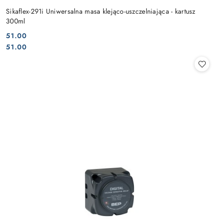
Sikaflex-291i Uniwersalna masa klejąco-uszczelniająca - kartusz
300ml
51.00
Cena:
Cena:
51.00