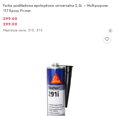
Farba podkładowa epoksydowa uniwersalna 2,5L – Multipurpose
117 Epoxy Primer
299.00
Cena
299.00
Cena
promocyjna:
Najniższa
Najniższa cena:
315
,
315
promocyjna:
cena
z
30
dni
przed
obniżką