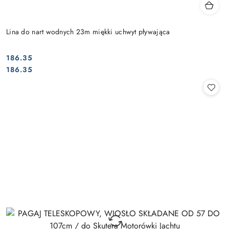
Lina do nart wodnych 23m miękki uchwyt pływająca
186.35
Cena:
Cena:
186.35