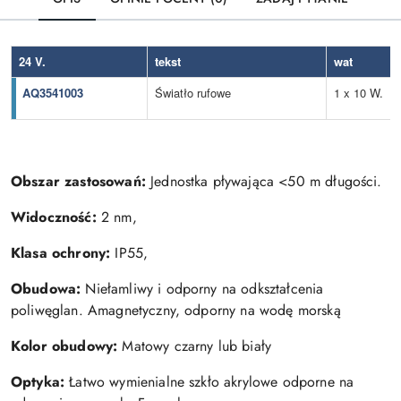
24 V.
tekst
wat
AQ3541003
Światło rufowe
1 x 10 W.
Obszar zastosowań:
Jednostka pływająca <50 m długości.
Widoczność:
2 nm,
Klasa ochrony:
IP55,
Obudowa:
Niełamliwy i odporny na odkształcenia
poliwęglan. Amagnetyczny, odporny na wodę morską
Kolor obudowy:
Matowy czarny lub biały
Optyka:
Łatwo wymienialne szkło akrylowe odporne na