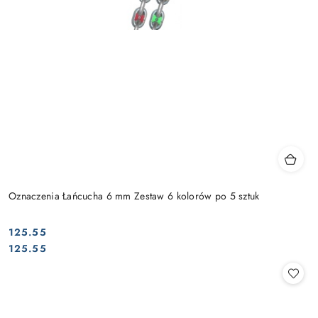
Oznaczenia Łańcucha 6 mm Zestaw 6 kolorów po 5 sztuk
125.55
Cena:
Cena:
125.55