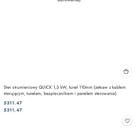
Ster strumieniowy QUICK 1,3 kW, tunel 110mm (zetsaw z kablem
sterującym, tunelem, bezpiecznikiem i panelem sterowania)
5311.47
Cena:
Cena:
5311.47