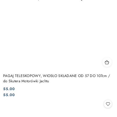
PAGAJ TELESKOPOWY, WIOSŁO SKŁADANE OD 57 DO 107cm /
do Skutera Motorówki Jachtu
55.00
Cena:
Cena:
55.00