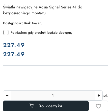
Światła nawigacyjne Aqua Signal Series 41 do
bezpośredniego montażu
Dostępność:
Brak towaru
Powiadom gdy produkt będzie dostępny
cena:
227.49
227.49
Cena:
Ilość
szt.
Do koszyka