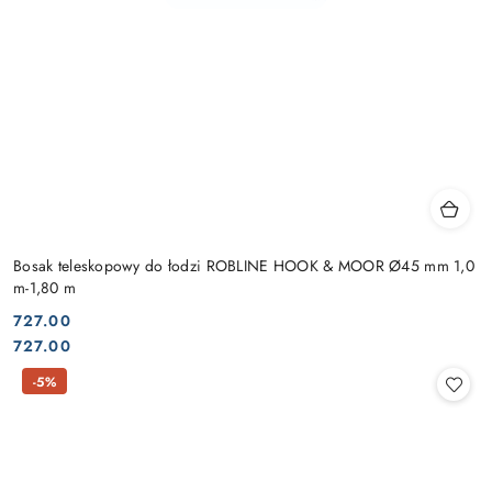
Bosak teleskopowy do łodzi ROBLINE HOOK & MOOR Ø45 mm 1,0
m-1,80 m
727.00
Cena:
Cena:
727.00
-5%