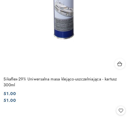
Sikaflex-291i Uniwersalna masa klejąco-uszczelniająca - kartusz
300ml
51.00
Cena:
Cena:
51.00