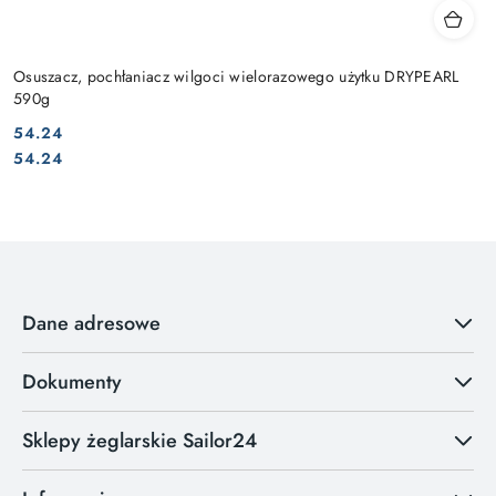
Osuszacz, pochłaniacz wilgoci wielorazowego użytku DRYPEARL
590g
54.24
Cena:
Cena:
54.24
Dane adresowe
Dokumenty
Sklepy żeglarskie Sailor24