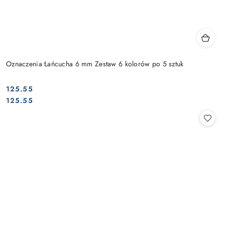
Oznaczenia Łańcucha 6 mm Zestaw 6 kolorów po 5 sztuk
125.55
Cena:
Cena:
125.55