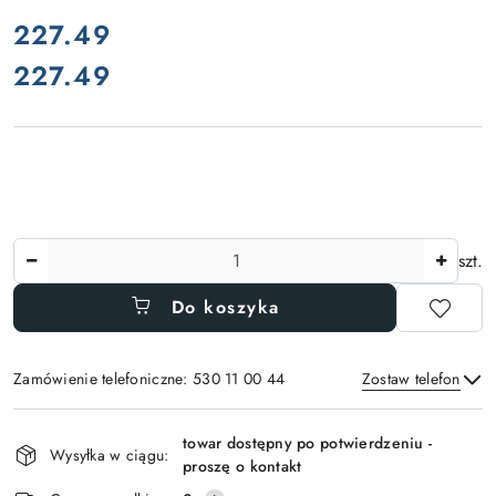
cena:
227.49
227.49
Cena:
Ilość
szt.
Do koszyka
Zamówienie telefoniczne: 530 11 00 44
Zostaw telefon
Dostępność
towar dostępny po potwierdzeniu -
i
Wysyłka w ciągu:
proszę o kontakt
Wyślij
dostawa