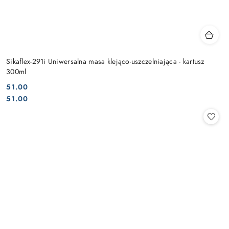
Sikaflex-291i Uniwersalna masa klejąco-uszczelniająca - kartusz
300ml
51.00
Cena:
Cena:
51.00