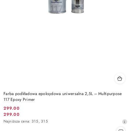
Farba podkładowa epoksydowa uniwersalna 2,5L – Multipurpose
117 Epoxy Primer
299.00
Cena
299.00
Cena
promocyjna:
Najniższa
Najniższa cena:
315
,
315
promocyjna:
cena