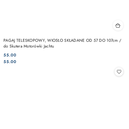
PAGAJ TELESKOPOWY, WIOSŁO SKŁADANE OD 57 DO 107cm /
do Skutera Motorówki Jachtu
55.00
Cena:
Cena:
55.00