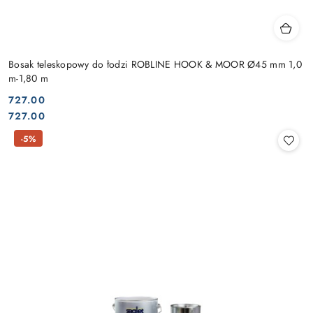
Bosak teleskopowy do łodzi ROBLINE HOOK & MOOR Ø45 mm 1,0
m-1,80 m
727.00
Cena:
Cena:
727.00
-5%