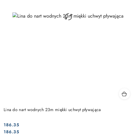
Lina do nart wodnych 23m miękki uchwyt pływająca
186.35
Cena:
Cena:
186.35