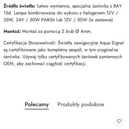
Źródło światła:
Łatwo wymienna, specjalna żarówka z BAY
15d. Lampa kombinowana do wyboru z halogenem 12V /
35W, 24V / 50W PAR36 lub 12V / 50W (w zestawie)
Montaż:
Montaż za pomocą 2 śrub Ø 4mm.
Certyfikacja Stosowalność: Światła nawigacyjne Aqua Signal
są certyfikowane jako kompletny zespół, w tym oryginalna
żarówka. Używaj tylko certyfikowanych żarówek zamiennych
OEM, aby zachować ciągłość certyfikacji.
Produkty
Produkty
Polecamy
Produkty podobne
Pomiń karuzelę produktów
o
o
statusie:
statusie: