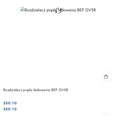
Rozdzielacz prądu ładowania BEP DVSR
350.10
Cena:
Cena:
350.10