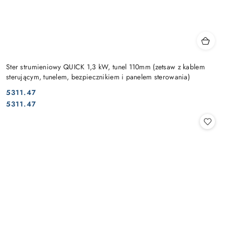
Ster strumieniowy QUICK 1,3 kW, tunel 110mm (zetsaw z kablem
sterującym, tunelem, bezpiecznikiem i panelem sterowania)
5311.47
Cena:
Cena:
5311.47