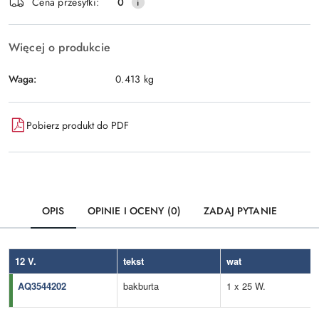
Cena przesyłki:
0
Więcej o produkcie
Waga:
0.413 kg
Pobierz produkt do PDF
OPIS
OPINIE I OCENY (0)
ZADAJ PYTANIE
12 V.
tekst
wat
AQ3544202
bakburta
1 x 25 W.