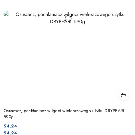
Osuszacz, pochłaniacz wilgoci wielorazowego użytku DRYPEARL
590g
54.24
Cena:
Cena:
54.24