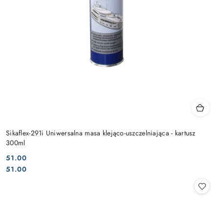
Sikaflex-291i Uniwersalna masa klejąco-uszczelniająca - kartusz
300ml
51.00
Cena:
Cena:
51.00