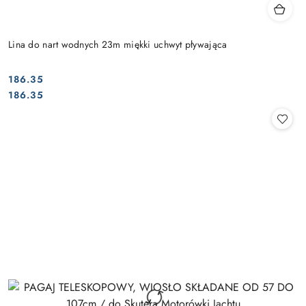
Lina do nart wodnych 23m miękki uchwyt pływająca
186.35
Cena:
Cena:
186.35