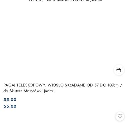
PAGAJ TELESKOPOWY, WIOSŁO SKŁADANE OD 57 DO 107cm /
do Skutera Motorówki Jachtu
55.00
Cena:
Cena:
55.00