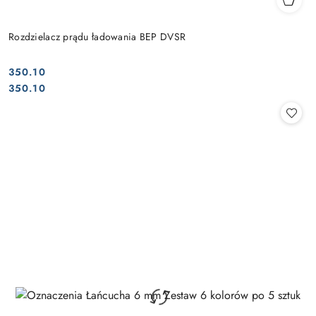
Rozdzielacz prądu ładowania BEP DVSR
350.10
Cena:
Cena:
350.10