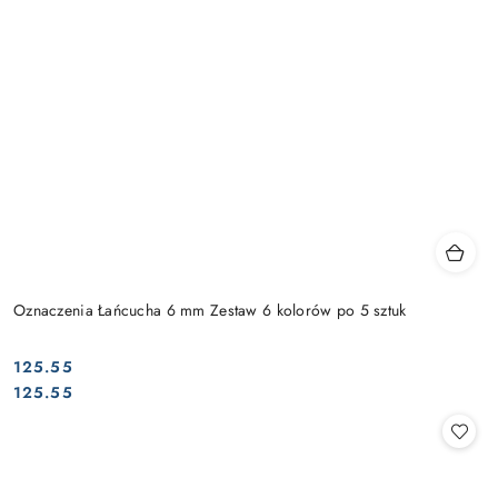
Oznaczenia Łańcucha 6 mm Zestaw 6 kolorów po 5 sztuk
125.55
Cena:
Cena:
125.55