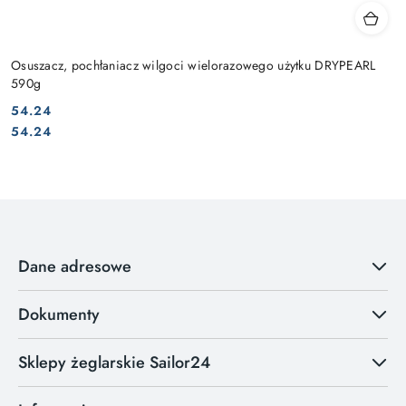
Osuszacz, pochłaniacz wilgoci wielorazowego użytku DRYPEARL
590g
54.24
Cena:
Cena:
54.24
Dane adresowe
Dokumenty
Sklepy żeglarskie Sailor24