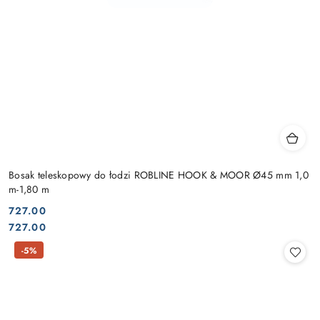
Bosak teleskopowy do łodzi ROBLINE HOOK & MOOR Ø45 mm 1,0
m-1,80 m
727.00
Cena:
Cena:
727.00
-5%