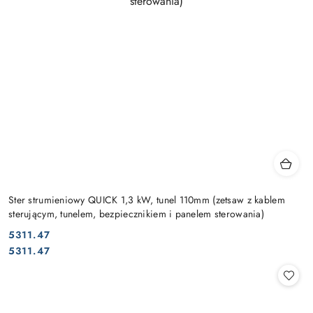
Ster strumieniowy QUICK 1,3 kW, tunel 110mm (zetsaw z kablem
sterującym, tunelem, bezpiecznikiem i panelem sterowania)
5311.47
Cena:
Cena:
5311.47