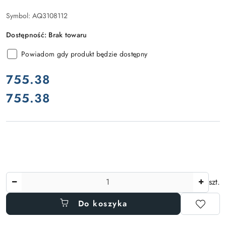
Symbol:
AQ3108112
Dostępność:
Brak towaru
Powiadom gdy produkt będzie dostępny
cena:
755.38
755.38
Cena:
Ilość
szt.
Do koszyka