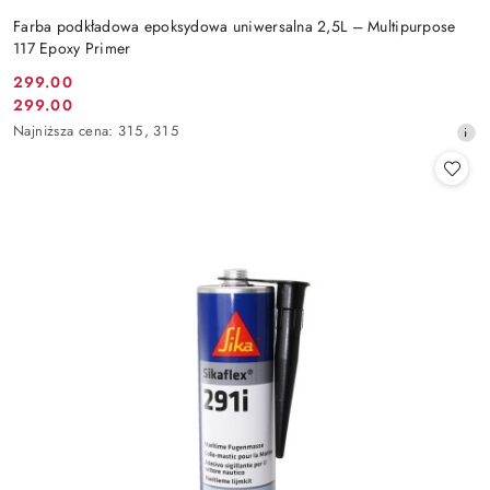
Farba podkładowa epoksydowa uniwersalna 2,5L – Multipurpose
117 Epoxy Primer
299.00
Cena
299.00
Cena
promocyjna:
Najniższa
Najniższa cena:
315
,
315
promocyjna:
cena
z
30
dni
przed
obniżką