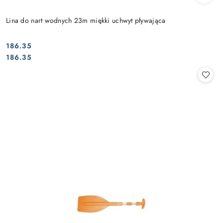
Lina do nart wodnych 23m miękki uchwyt pływająca
186.35
Cena:
Cena:
186.35