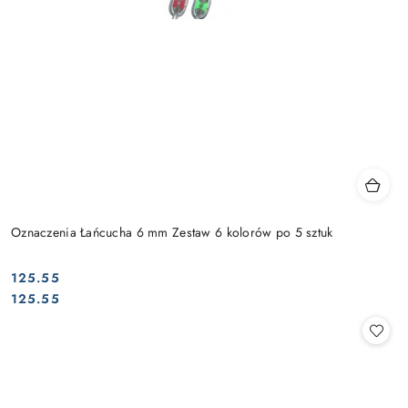
Oznaczenia Łańcucha 6 mm Zestaw 6 kolorów po 5 sztuk
125.55
Cena:
Cena:
125.55