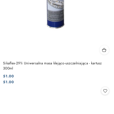
Sikaflex-291i Uniwersalna masa klejąco-uszczelniająca - kartusz
300ml
51.00
Cena:
Cena:
51.00