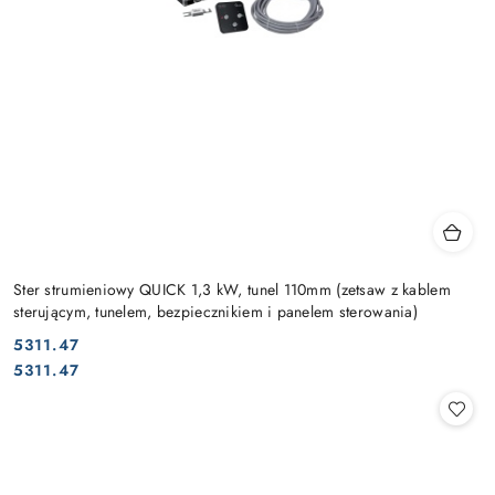
Ster strumieniowy QUICK 1,3 kW, tunel 110mm (zetsaw z kablem
sterującym, tunelem, bezpiecznikiem i panelem sterowania)
5311.47
Cena:
Cena:
5311.47