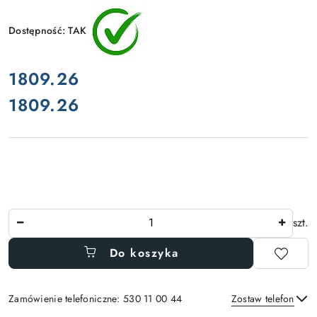
Dostępność:
TAK
cena:
1809.26
1809.26
Cena:
Ilość
szt.
Do koszyka
Zamówienie telefoniczne: 530 11 00 44
Zostaw telefon