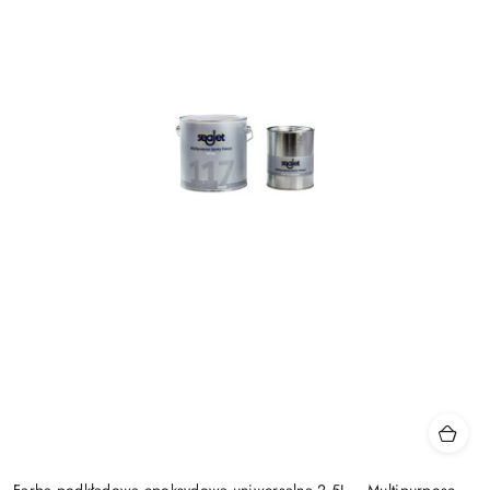
Farba podkładowa epoksydowa uniwersalna 2,5L – Multipurpose