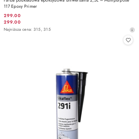
117 Epoxy Primer
299.00
Cena
299.00
Cena
promocyjna:
Najniższa
Najniższa cena:
315
,
315
promocyjna:
cena
z
30
dni
przed
obniżką