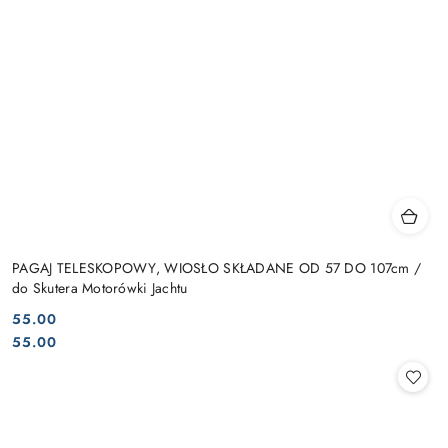
PAGAJ TELESKOPOWY, WIOSŁO SKŁADANE OD 57 DO 107cm /
do Skutera Motorówki Jachtu
55.00
Cena:
Cena:
55.00