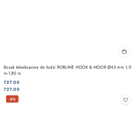
Bosak teleskopowy do łodzi ROBLINE HOOK & MOOR Ø45 mm 1,0
m-1,80 m
727.00
Cena:
Cena:
727.00
-5%