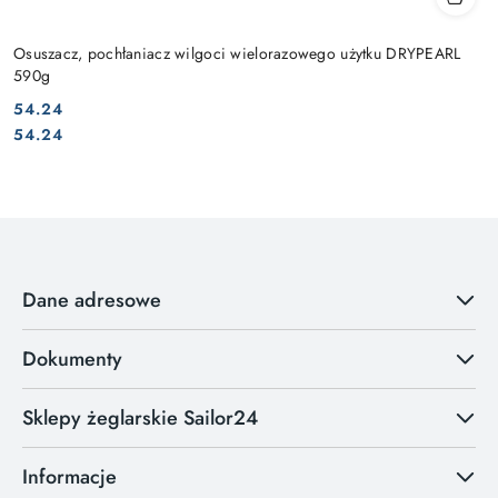
Osuszacz, pochłaniacz wilgoci wielorazowego użytku DRYPEARL
590g
54.24
Cena:
Cena:
54.24
Dane adresowe
Dokumenty
Sklepy żeglarskie Sailor24
Informacje