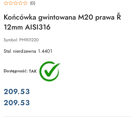
(0)
Końcówka gwintowana M20 prawa Ř
12mm AISI316
Symbol:
PH901220
Stal nierdzewna 1.4401
Dostępność:
TAK
cena:
209.53
209.53
Cena: