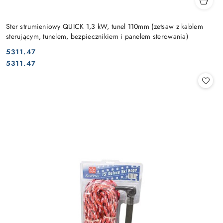
Ster strumieniowy QUICK 1,3 kW, tunel 110mm (zetsaw z kablem
sterującym, tunelem, bezpiecznikiem i panelem sterowania)
5311.47
Cena:
Cena:
5311.47