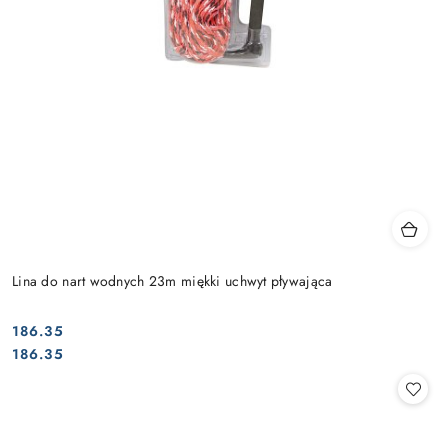
Lina do nart wodnych 23m miękki uchwyt pływająca
186.35
Cena:
Cena:
186.35