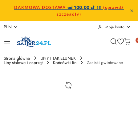
Przejdź do treści głównej
Przejdź do wyszukiwarki
Przejdź do moje konto
Przejdź do menu głównego
Przejdź do opisu produktu
Przejdź do stopki
od 100,00 zł !!!
DARMOWA DOSTAWA
(sprawdź
szczegóły)
PLN
Moje konto
Strona główna
LINY I TAKIELUNEK
Liny stalowe i osprzęt
Końcówki lin
Zaciski gwintowane