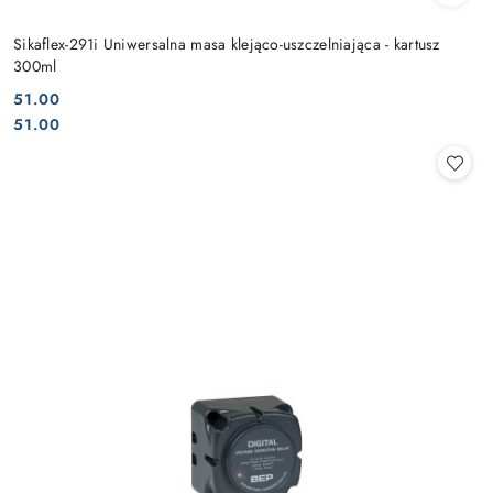
Sikaflex-291i Uniwersalna masa klejąco-uszczelniająca - kartusz
300ml
51.00
Cena:
Cena:
51.00