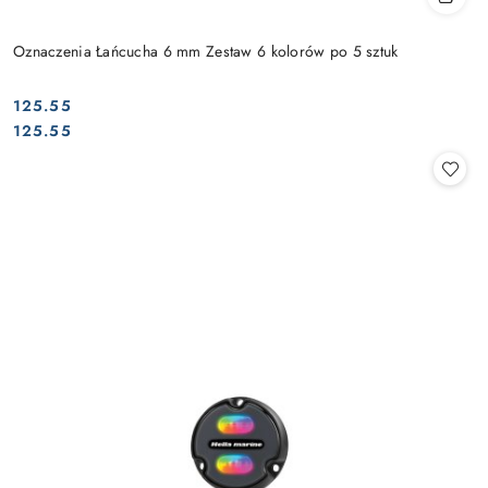
Oznaczenia Łańcucha 6 mm Zestaw 6 kolorów po 5 sztuk
125.55
Cena:
Cena:
125.55