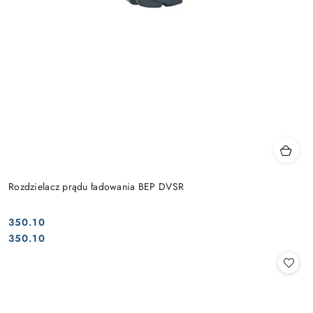
Rozdzielacz prądu ładowania BEP DVSR
350.10
Cena:
Cena:
350.10