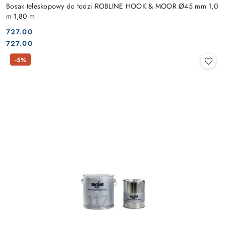
Bosak teleskopowy do łodzi ROBLINE HOOK & MOOR Ø45 mm 1,0
m-1,80 m
727.00
Cena:
Cena:
727.00
-5%