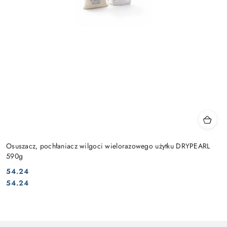
Osuszacz, pochłaniacz wilgoci wielorazowego użytku DRYPEARL
590g
54.24
Cena:
Cena:
54.24