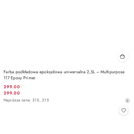
Farba podkładowa epoksydowa uniwersalna 2,5L – Multipurpose
117 Epoxy Primer
299.00
Cena
299.00
Cena
promocyjna:
Najniższa
Najniższa cena:
315
,
315
promocyjna:
cena
z
30
dni
przed
obniżką