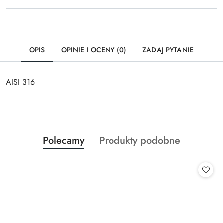
OPIS
OPINIE I OCENY (0)
ZADAJ PYTANIE
AISI 316
Produkty
Produkty
Polecamy
Produkty podobne
Pomiń karuzelę produktów
o
o
statusie:
statusie: