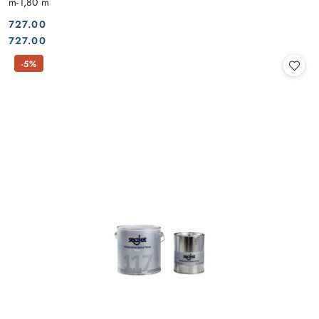
m-1,80 m
727.00
Cena:
Cena:
727.00
-5%