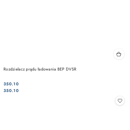
Rozdzielacz prądu ładowania BEP DVSR
350.10
Cena:
Cena:
350.10