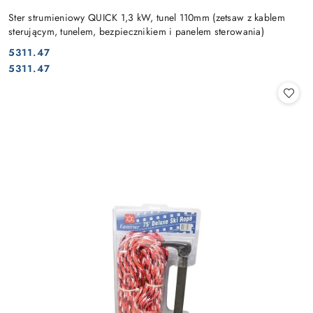
Ster strumieniowy QUICK 1,3 kW, tunel 110mm (zetsaw z kablem
sterującym, tunelem, bezpiecznikiem i panelem sterowania)
5311.47
Cena:
Cena:
5311.47