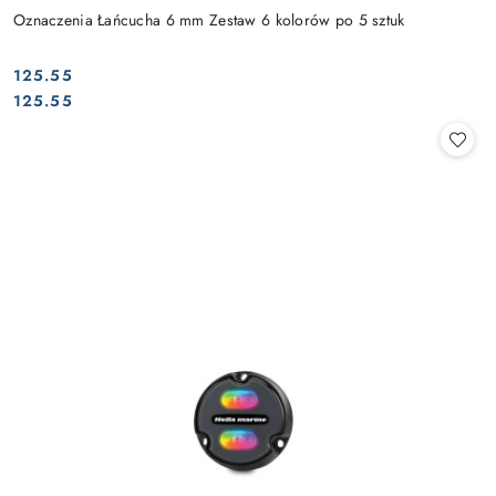
Oznaczenia Łańcucha 6 mm Zestaw 6 kolorów po 5 sztuk
125.55
Cena:
Cena:
125.55