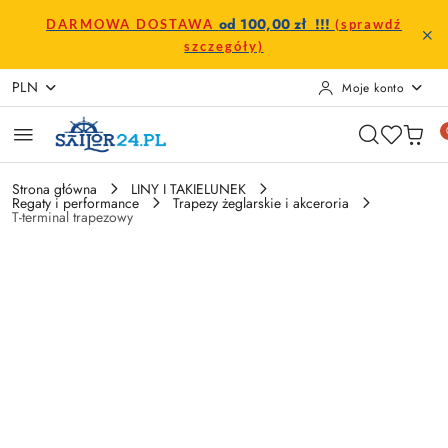
Przejdź do treści głównej
Przejdź do wyszukiwarki
Przejdź do moje konto
Przejdź do menu głównego
Przejdź do opisu produktu
Przejdź do stopki
od 100,00 zł !!!
DARMOWA DOSTAWA
(sprawdź
szczegóły)
PLN
Moje konto
Strona główna
LINY I TAKIELUNEK
Regaty i performance
Trapezy żeglarskie i akceroria
T-terminal trapezowy