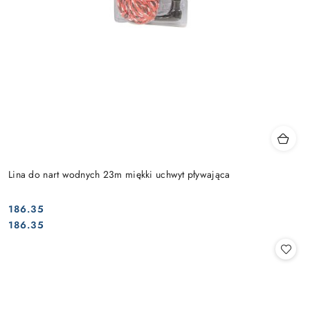
Lina do nart wodnych 23m miękki uchwyt pływająca
186.35
Cena:
Cena:
186.35