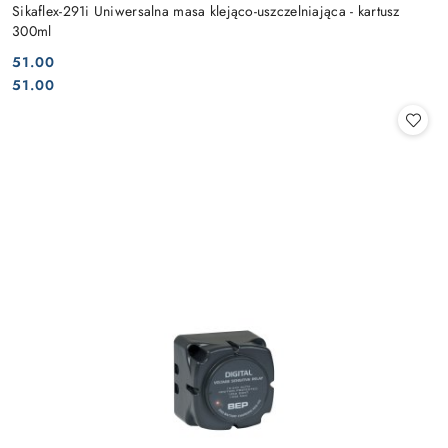
Sikaflex-291i Uniwersalna masa klejąco-uszczelniająca - kartusz
300ml
51.00
Cena:
Cena:
51.00