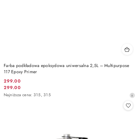
Farba podkładowa epoksydowa uniwersalna 2,5L – Multipurpose
117 Epoxy Primer
299.00
Cena
299.00
Cena
promocyjna:
Najniższa
Najniższa cena:
315
,
315
promocyjna:
cena
z
30
dni
przed
obniżką