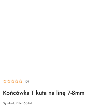
(0)
Końcówka T kuta na linę 7-8mm
Symbol:
PH616516F