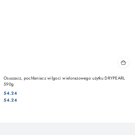
Osuszacz, pochłaniacz wilgoci wielorazowego użytku DRYPEARL
590g
54.24
Cena:
Cena:
54.24