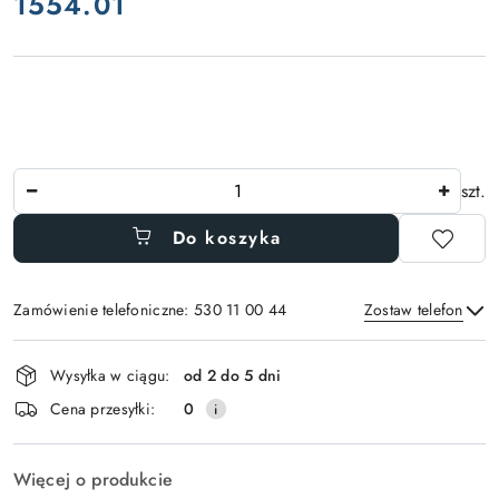
1554.01
Cena:
Ilość
szt.
Do koszyka
Zamówienie telefoniczne: 530 11 00 44
Zostaw telefon
Dostępność
Wysyłka w ciągu:
od 2 do 5 dni
i
Wyślij
Cena przesyłki:
0
dostawa
Więcej o produkcie