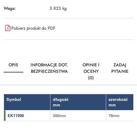
Waga:
3.823 kg
Pobierz produkt do PDF
OPIS
INFORMACJE DOT.
OPINIE I
ZADAJ
BEZPIECZEŃSTWA
OCENY
PYTANIE
(0)
Symbol
długość
szerokość
mm
mm
EK11998
395mm
76mm