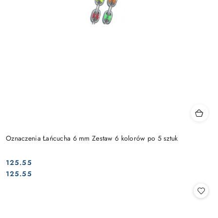
Oznaczenia Łańcucha 6 mm Zestaw 6 kolorów po 5 sztuk
125.55
Cena:
Cena:
125.55