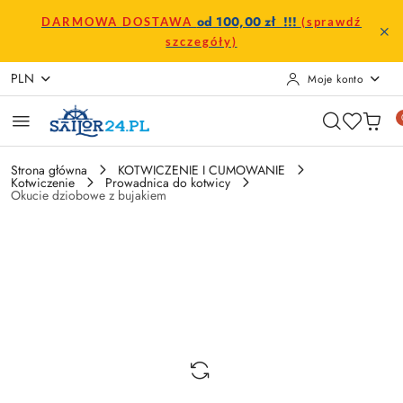
Przejdź do treści głównej
Przejdź do wyszukiwarki
Przejdź do moje konto
Przejdź do menu głównego
Przejdź do opisu produktu
Przejdź do stopki
od 100,00 zł !!!
DARMOWA DOSTAWA
(sprawdź
szczegóły)
PLN
Moje konto
Strona główna
KOTWICZENIE I CUMOWANIE
Kotwiczenie
Prowadnica do kotwicy
Okucie dziobowe z bujakiem