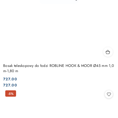
Bosak teleskopowy do łodzi ROBLINE HOOK & MOOR Ø45 mm 1,0
m-1,80 m
727.00
Cena:
Cena:
727.00
-5%