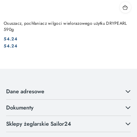
Osuszacz, pochłaniacz wilgoci wielorazowego użytku DRYPEARL
590g
54.24
Cena:
Cena:
54.24
Dane adresowe
Dokumenty
Sklepy żeglarskie Sailor24