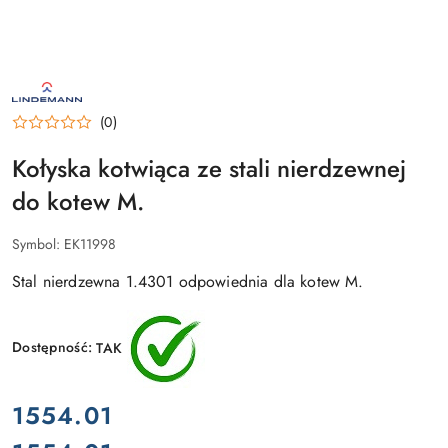
ROBERT
LINDEMANN
KG
(0)
–
LOGO
NIEMIECKIEGO
Kołyska kotwiąca ze stali nierdzewnej
PRODUCENTA
OSPRZĘTU
do kotew M.
JACHTOWEGO
I
PRZEMYSŁOWEGO
Symbol:
EK11998
Stal nierdzewna 1.4301 odpowiednia dla kotew M.
Dostępność:
TAK
cena:
1554.01