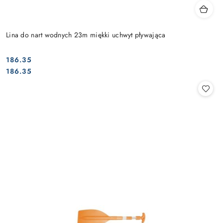
Lina do nart wodnych 23m miękki uchwyt pływająca
186.35
Cena:
Cena:
186.35