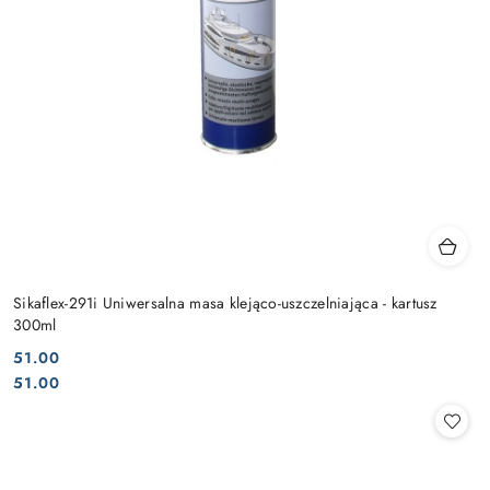
Sikaflex-291i Uniwersalna masa klejąco-uszczelniająca - kartusz
300ml
51.00
Cena:
Cena:
51.00