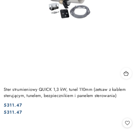
Ster strumieniowy QUICK 1,3 kW, tunel 110mm (zetsaw z kablem
sterującym, tunelem, bezpiecznikiem i panelem sterowania)
5311.47
Cena:
Cena:
5311.47