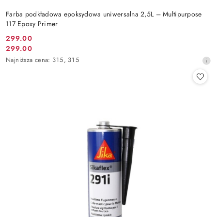
Farba podkładowa epoksydowa uniwersalna 2,5L – Multipurpose
117 Epoxy Primer
299.00
Cena
299.00
Cena
promocyjna:
Najniższa
Najniższa cena:
315
,
315
promocyjna:
cena
z
30
dni
przed
obniżką