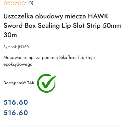
(0)
Uszczelka obudowy miecza HAWK
Sword Box Sealing Lip Slot Strip 50mm
30m
Symbol:
JH350
Mocowanie, np. za pomocą Sikaflexu lub kleju
epoksydowego
Dostępność:
TAK
cena:
516.60
516.60
Cena: