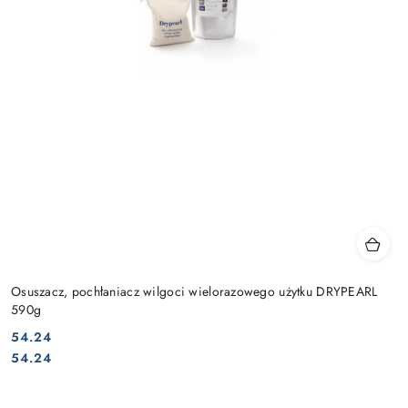
Osuszacz, pochłaniacz wilgoci wielorazowego użytku DRYPEARL
590g
54.24
Cena:
Cena:
54.24