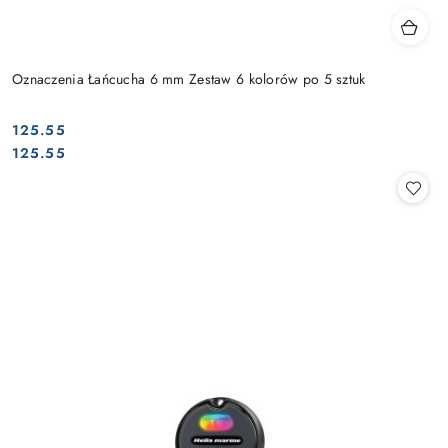
Oznaczenia Łańcucha 6 mm Zestaw 6 kolorów po 5 sztuk
125.55
Cena:
Cena:
125.55