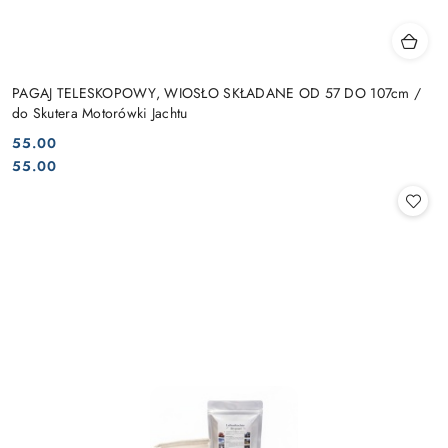
PAGAJ TELESKOPOWY, WIOSŁO SKŁADANE OD 57 DO 107cm /
do Skutera Motorówki Jachtu
55.00
Cena:
Cena:
55.00