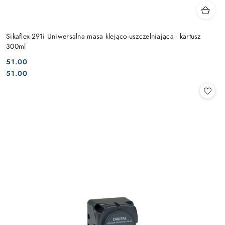
Sikaflex-291i Uniwersalna masa klejąco-uszczelniająca - kartusz
300ml
51.00
Cena:
Cena:
51.00