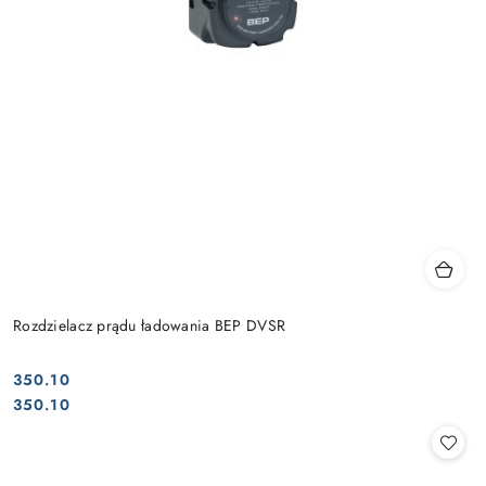
Rozdzielacz prądu ładowania BEP DVSR
350.10
Cena:
Cena:
350.10