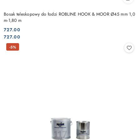
Bosak teleskopowy do łodzi ROBLINE HOOK & MOOR Ø45 mm 1,0
m-1,80 m
727.00
Cena:
Cena:
727.00
-5%