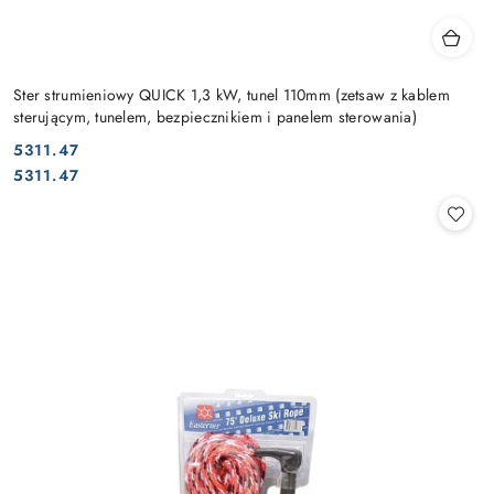
Ster strumieniowy QUICK 1,3 kW, tunel 110mm (zetsaw z kablem
sterującym, tunelem, bezpiecznikiem i panelem sterowania)
5311.47
Cena:
Cena:
5311.47