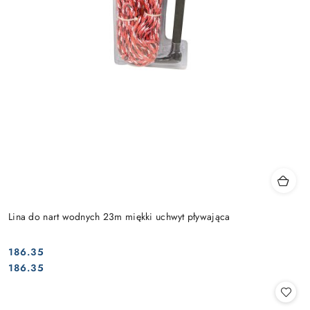
Lina do nart wodnych 23m miękki uchwyt pływająca
186.35
Cena:
Cena:
186.35