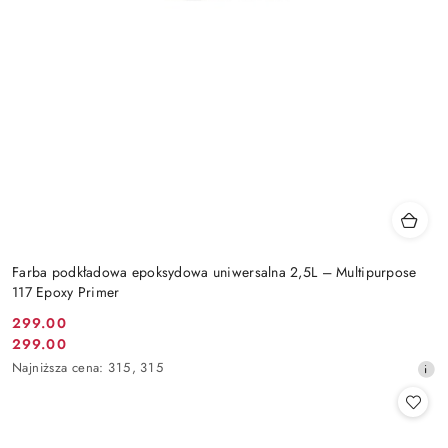
Farba podkładowa epoksydowa uniwersalna 2,5L – Multipurpose
117 Epoxy Primer
299.00
Cena
299.00
Cena
promocyjna:
Najniższa
Najniższa cena:
315
,
315
promocyjna:
cena
z
30
dni