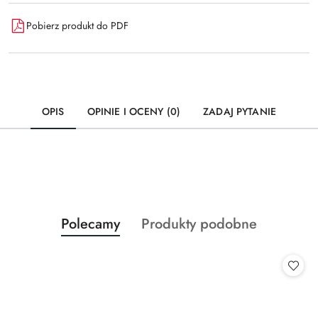
Pobierz produkt do PDF
OPIS
OPINIE I OCENY (0)
ZADAJ PYTANIE
Produkty
Produkty
Polecamy
Produkty podobne
Pomiń karuzelę produktów
o
o
statusie:
statusie: