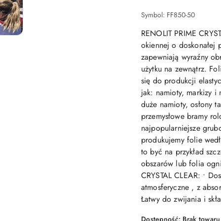
Symbol:
FF850-50
RENOLIT PRIME CRYSTAL
okiennej o doskonałej p
zapewniają wyraźny obr
użytku na zewnątrz. F
się do produkcji elast
jak: namioty, markizy 
duże namioty, osłony t
przemysłowe bramy ro
najpopularniejsze grubo
produkujemy folie wed
to być na przykład szcz
obszarów lub folia og
CRYSTAL CLEAR: • Dosk
atmosferyczne , z abso
Łatwy do zwijania i skł
Dostępność:
Brak towaru