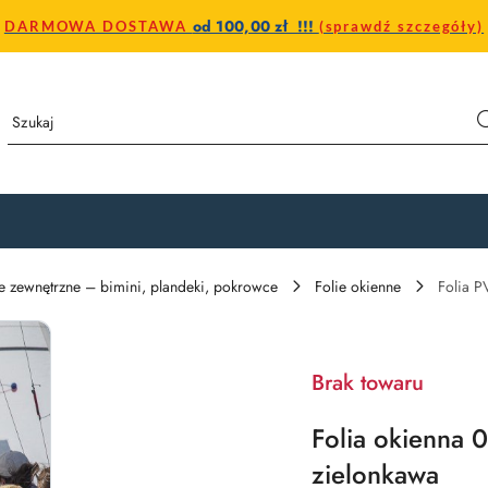
od 100,00 zł !!!
DARMOWA DOSTAWA
(sprawdź szczegóły)
e zewnętrzne – bimini, plandeki, pokrowce
Folie okienne
Folia 
Brak towaru
Folia okienna
zielonkawa