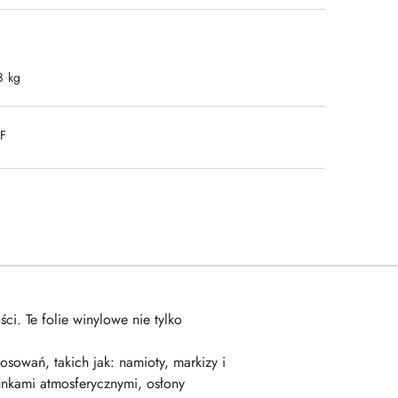
8 kg
DF
i. Te folie winylowe nie tylko
owań, takich jak: namioty, markizy i
nkami atmosferycznymi, osłony