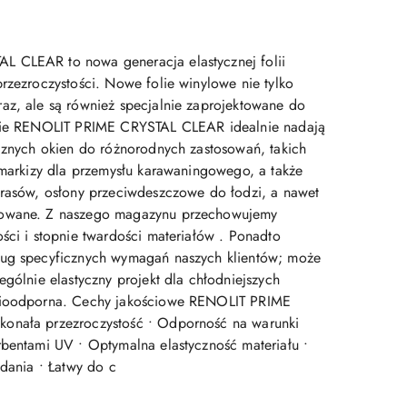
 CLEAR to nowa generacja elastycznej folii
rzezroczystości. Nowe folie winylowe nie tylko
az, ale są również specjalnie zaprojektowane do
olie RENOLIT PRIME CRYSTAL CLEAR idealnie nadają
ycznych okien do różnorodnych zastosowań, takich
i markizy dla przemysłu karawaningowego, a także
arasów, osłony przeciwdeszczowe do łodzi, a nawet
lowane. Z naszego magazynu przechowujemy
ści i stopnie twardości materiałów . Ponadto
ług specyficznych wymagań naszych klientów; może
ególnie elastyczny projekt dla chłodniejszych
nioodporna. Cechy jakościowe RENOLIT PRIME
onała przezroczystość • Odporność na warunki
rbentami UV • Optymalna elastyczność materiału •
adania • Łatwy do c