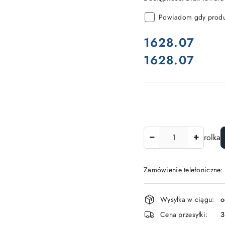
Powiadom gdy produk
cena:
1628.07
1628.07
Cena:
Ilość
rolka
Zamówienie telefoniczne:
Dostępność
Wysyłka w ciągu:
o
i
Cena przesyłki:
dostawa